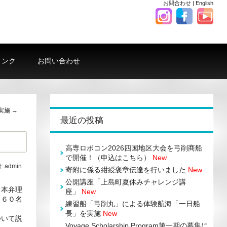
お問合わせ
|
English
リンク
お問い合わせ
実施
→
最近の投稿
高専ロボコン2026四国地区大会を弓削商船
で開催！（申込はこちら）
New
:
admin
寄附に係る紺綬褒章伝達を行いました
New
公開講座「上島町夏休みチャレンジ講
日本弁理
座」
New
約６０名
練習船「弓削丸」による体験航海「一日船
長」を実施
New
ついて説
Voyage Scholarship Program第一期の募集に