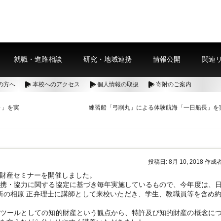
就職・進路相談
研究・地域連携
情報公開
関連
の方へ
本校へのアクセス
個人情報の取扱
寄附のご案内
～」を実
練習船「弓削丸」による体験航海「一日船長」を
投稿日:
8月 10, 2018
作成者
財産セミナーを開催しました。
携・協力に関する協定に基づき毎年実施しているもので、今年度は、
所の相原 正弁理士に講師として来校いただき、学生、教職員等を含め
ツールとしての知的財産という観点から、特許及び知的財産の概念に