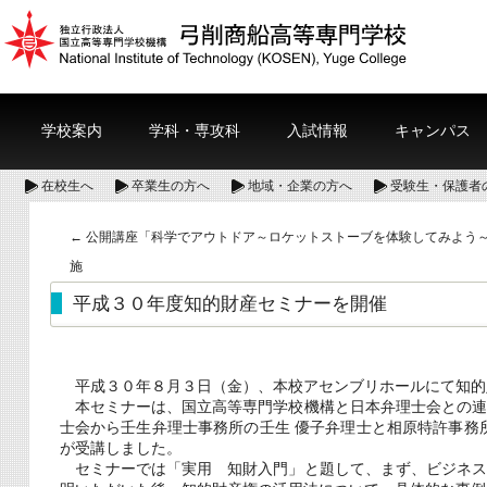
学校案内
学科・専攻科
入試情報
キャンパス
在校生へ
卒業生の方へ
地域・企業の方へ
受験生・保護者
←
公開講座「科学でアウトドア～ロケットストーブを体験してみよう
施
平成３０年度知的財産セミナーを開催
平成３０年８月３日（金）、本校アセンブリホールにて知的
本セミナーは、国立高等専門学校機構と日本弁理士会との連
士会から壬生弁理士事務所の壬生 優子弁理士と相原特許事務
が受講しました。
セミナーでは「実用 知財入門」と題して、まず、ビジネス