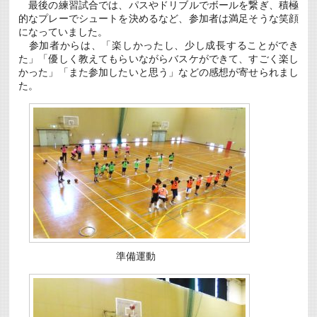
最後の練習試合では、パスやドリブルでボールを繋ぎ、積極
競
的なプレーでシュートを決めるなど、参加者は満足そうな笑顔
技
大
になっていました。
会
参加者からは、「楽しかったし、少し成長することができ
第
た」「優しく教えてもらいながらバスケができて、すごく楽し
３
かった」「また参加したいと思う」などの感想が寄せられまし
位
入
た。
賞
は
準備運動