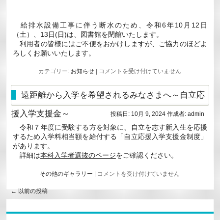
近
年
の
動
給排水設備工事に伴う断水のため、令和6年10月12日
向」
（土）、13日(日)は、図書館を閉館いたします。
に
利用者の皆様にはご不便をおかけしますが、ご協力のほどよ
関
ろしくお願いいたします。
す
る
講
給
カテゴリー:
お知らせ
|
コメントを受け付けていません
座
排
を
水
実
設
遠距離から入学を希望されるみなさまへ～自立応
施
備
し
工
ま
援入学支援金～
投稿日:
10月 9, 2024
作成者:
admin
事
し
に
た
令和７年度に受験する方を対象に、自立を志す新入生を応援
伴
は
するため入学料相当額を給付する「自立応援入学支援金制度」
う
断
があります。
水
詳細は
本科入学者選抜のページ
をご確認ください。
に
よ
遠
その他のギャラリー
|
コメントを受け付けていません
る
距
図
離
書
←
以前の投稿
か
館
ら
の
入
臨
学
時