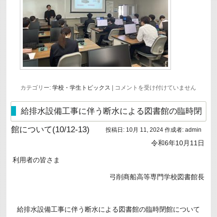
「情
カテゴリー:
学校・学生トピックス
|
コメントを受け付けていません
報
セ
キ
給排水設備工事に伴う断水による図書館の臨時閉
ュ
リ
館について(10/12-13)
投稿日:
10月 11, 2024
作成者:
admin
テ
ィ
令和6年10月11日
基
礎
利用者の皆さま
と
セ
キ
弓削商船高等専門学校図書館長
ュ
リ
テ
ィ
給排水設備工事に伴う断水による図書館の臨時閉館について
の