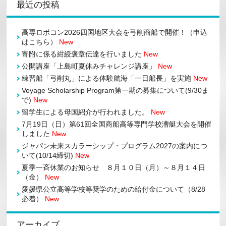
最近の投稿
を
閉
希
館
望
に
さ
つ
高専ロボコン2026四国地区大会を弓削商船で開催！（申込
れ
い
はこちら）
New
る
て
み
(10/12-
寄附に係る紺綬褒章伝達を行いました
New
13)
な
は
公開講座「上島町夏休みチャレンジ講座」
New
さ
ま
練習船「弓削丸」による体験航海「一日船長」を実施
New
へ
～
Voyage Scholarship Program第一期の募集について(9/30ま
自
で)
New
立
応
留学生による母国紹介が行われました。
New
援
7月19日（日）第61回全国商船高等専門学校漕艇大会を開催
入
しました
New
学
支
ジャパン未来スカラーシップ・プログラム2027の案内につ
援
いて(10/14締切)
New
金
～
夏季一斉休業のお知らせ ８月１０日（月）～８月１４日
は
（金）
New
愛媛県公立高等学校等奨学のための給付金について（8/28
必着）
New
アーカイブ