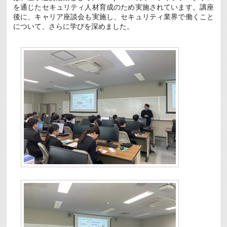
ー
を通じたセキュリティ人材育成のため実施されています。講座
ル
後に、キャリア座談会も実施し、セキュリティ業界で働くこと
教
室」
について、さらに学びを深めました。
を
開
催
は