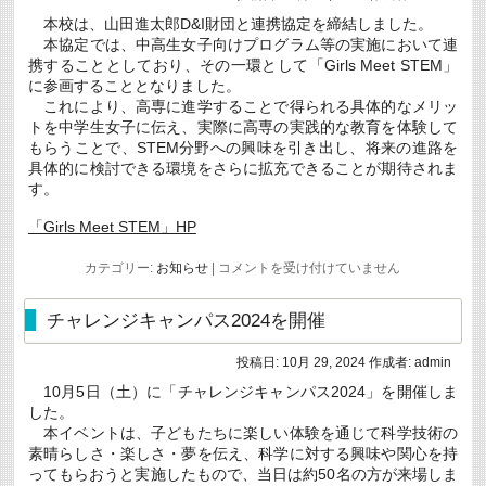
門
本校は、山田進太郎D&I財団と連携協定を締結しました。
学
本協定では、中高生女子向けプログラム等の実施において連
校
産
携することとしており、その一環として「Girls Meet STEM」
学
に参画することとなりました。
連
これにより、高専に進学することで得られる具体的なメリッ
携
トを中学生女子に伝え、実際に高専の実践的な教育を体験して
フ
ォ
もらうことで、STEM分野への興味を引き出し、将来の進路を
ー
具体的に検討できる環境をさらに拡充できることが期待されま
ラ
す。
ム
２
０
「Girls Meet STEM」HP
２
４・
山
カテゴリー:
お知らせ
|
コメントを受け付けていません
専
田
攻
進
科
太
チャレンジキャンパス2024を開催
特
郎
別
D&I
研
財
投稿日:
10月 29, 2024
作成者:
admin
究
団
中
10月5日（土）に「チャレンジキャンパス2024」を開催しま
の
間
「Girls
した。
発
Meet
本イベントは、子どもたちに楽しい体験を通じて科学技術の
表
STEM」
素晴らしさ・楽しさ・夢を伝え、科学に対する興味や関心を持
会
に
の
参
ってもらおうと実施したもので、当日は約50名の方が来場しま
ご