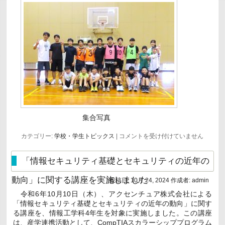
集合写真
公
カテゴリー:
学校・学生トピックス
|
コメントを受け付けていません
開
講
座
「情報セキュリティ基礎とセキュリティの近年の
「因
島
動向」に関する講座を実施しました
投稿日:
10月 24, 2024
作成者:
admin
バ
ス
令和6年10月10日（木）、アクセンチュア株式会社による
ケ
「情報セキュリティ基礎とセキュリティの近年の動向」に関す
ッ
ト
る講座を、情報工学科4年生を対象に実施しました。この講座
ボ
は、産学連携活動として、CompTIAスカラーシッププログラム