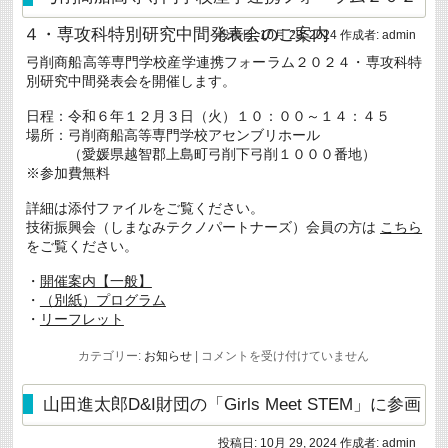
し
ま
４・専攻科特別研究中間発表会のご案内
投稿日:
10月 29, 2024
作成者:
admin
つ
り
弓削商船高等専門学校産学連携フォーラム２０２４・専攻科特
に
別研究中間発表会を開催します。
自
作
か
日程：令和６年１２月３日（火）１０：００～１４：４５
か
場所：弓削商船高等専門学校アセンブリホール
し
（愛媛県越智郡上島町弓削下弓削１０００番地）
を
※参加費無料
出
展
は
詳細は添付ファイルをご覧ください。
技術振興会（しまなみテクノパートナーズ）会員の方は
こちら
をご覧ください。
・
開催案内【一般】
・
（別紙）プログラム
・
リーフレット
弓
カテゴリー:
お知らせ
|
コメントを受け付けていません
削
商
船
山田進太郎D&I財団の「Girls Meet STEM」に参画
高
等
投稿日:
10月 29, 2024
作成者:
admin
専