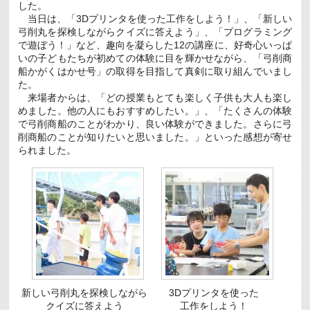
画
した。
案
は
当日は、「3Dプリンタを使った工作をしよう！」、「新しい
内
弓削丸を探検しながらクイズに答えよう」、「プログラミング
は
で遊ぼう！」など、趣向を凝らした12の講座に、好奇心いっぱ
いの子どもたちが初めての体験に目を輝かせながら、「弓削商
船かがくはかせ号」の取得を目指して真剣に取り組んでいまし
た。
来場者からは、「どの授業もとても楽しく子供も大人も楽し
めました。他の人にもおすすめしたい。」、「たくさんの体験
で弓削商船のことがわかり、良い体験ができました。さらに弓
削商船のことが知りたいと思いました。」といった感想が寄せ
られました。
新しい弓削丸を探検しながら
3Dプリンタを使った
クイズに答えよう
工作をしよう！