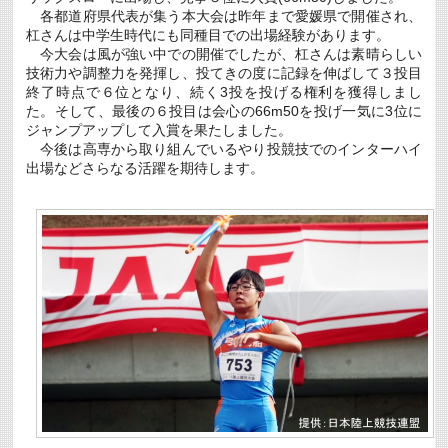
に
各都道府県代表が集う本大会は昨年まで愛媛県で開催され、
つ
杠さんは中学生時代にも同種目での出場経験があります。
い
て
今大会は風が強い中での開催でしたが、杠さんは素晴らしい
は
技術力や調整力を発揮し、投てきの度に記録を伸ばして３投目
終了時点で６位となり、続く3投を投げる権利を獲得しまし
た。そして、最後の６投目は会心の66m50を投げ一気に3位に
ジャンプアップして入賞を果たしました。
今後は高専から取り組んでいるやり投競技でのインターハイ
出場などさらなる活躍を期待します。