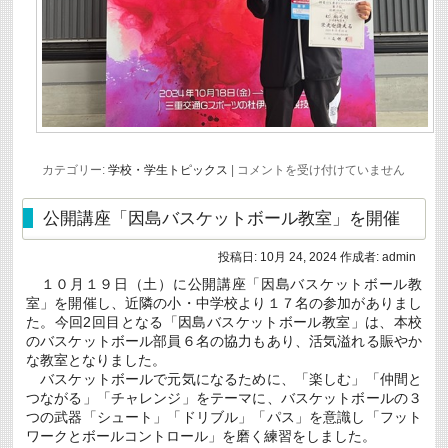
JOC
カテゴリー:
学校・学生トピックス
|
コメントを受け付けていません
ジ
ュ
ニ
公開講座「因島バスケットボール教室」を開催
ア
オ
リ
投稿日:
10月 24, 2024
作成者:
admin
ン
１０月１９日（土）に公開講座「因島バスケットボール教
ピ
ッ
室」を開催し、近隣の小・中学校より１７名の参加がありまし
ク
た。今回2回目となる「因島バスケットボール教室」は、本校
カ
のバスケットボール部員６名の協力もあり、活気溢れる賑やか
ッ
な教室となりました。
プ
第
バスケットボールで元気になるために、「楽しむ」「仲間と
55
つながる」「チャレンジ」をテーマに、バスケットボールの３
回
つの武器「シュート」「ドリブル」「パス」を意識し「フット
U16
陸
ワークとボールコントロール」を磨く練習をしました。
上