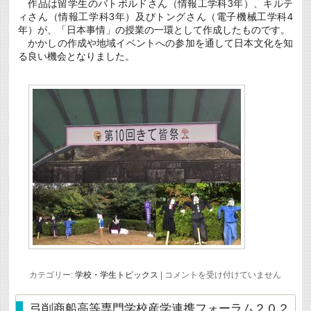
作品は留学生のバトボルドさん（情報工学科3年）、キルテ
ィさん（情報工学科3年）及びトングさん（電子機械工学科4
年）が、「日本事情」の授業の一環として作成したものです。
かかしの作成や地域イベントへの参加を通して日本文化を知
る良い機会となりました。
上
カテゴリー:
学校・学生トピックス
|
コメントを受け付けていません
下
か
か
弓削商船高等専門学校産学連携フォーラム２０２