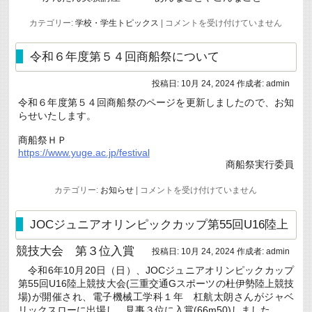
チ
カテゴリー:
学校・学生トピックス
|
コメントを受け付けていません
ャ
レ
ン
令和６年度第５４回商船祭について
ジ
キ
投稿日:
10月 24, 2024
作成者:
admin
ャ
ン
令和６年度第５４回商船祭のページを更新しましたので、お知
パ
らせいたします。
ス
2024
を
商船祭ＨＰ
開
https://www.yuge.ac.jp/festival
催
商船祭実行委員
は
令
カテゴリー:
お知らせ
|
コメントを受け付けていません
和
６
年
JOCジュニアオリンピックカップ第55回U16陸上
度
第
競技大会 第３位入賞
投稿日:
10月 24, 2024
作成者:
admin
５
４
令和6年10月20日（日）、JOCジュニアオリンピックカップ
回
第55回U16陸上競技大会(三重交通Gスポーツの杜伊勢陸上競技
商
船
場)が開催され、電子機械工学科１年 杠航太朗さんがジャベ
祭
リックスローに出場し、見事３位に入賞(66m50)しました。