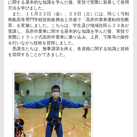
に関する基本的な知識を学んだ後、実技で実際に装着して使用
学
生
方法を学びました。
募
また、１１月２２日（金）、２３日（土）には、同じく弓削
集
商船高等専門学校技術振興会と共催で「高所作業車運転特別教
に
育」を実施しました。こちらは、学生及び地域住民ら２３名が
つ
い
受講し、高所作業車に関する基本的な知識を学んだ後、実技で
て
実際にトラック式高所作業車に乗り込み、上昇、下降等の操作
(12/20
を行いながら技術を習得しました。
ま
で)
受講生たちは、無事講習を終え、各資格に関する知識と技術
は
を習得することができました。