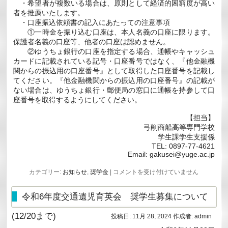
・希望者が複数いる場合は、原則として経済的困窮度が高い
者を推薦いたします。
・口座振込依頼書の記入にあたっての注意事項
①一時金を振り込む口座は、本人名義の口座に限ります。
保護者名義の口座等、他者の口座は認めません。
②ゆうちょ銀行の口座を指定する場合、通帳やキャッシュ
カードに記載されている記号・口座番号ではなく、『他金融機
関からの振込用の口座番号』として取得した口座番号を記載し
てください。『他金融機関からの振込用の口座番号』の記載が
ない場合は、ゆうちょ銀行・郵便局の窓口に通帳を持参して口
座番号を取得するようにしてください。
【担当】
弓削商船高等専門学校
学生課学生支援係
TEL: 0897-77-4621
Email: gakusei@yuge.ac.jp
令
カテゴリー:
お知らせ
,
奨学金
|
コメントを受け付けていません
和
6
年
令和6年度交通遺児育英会 奨学生募集について
度
「コ
(12/20まで)
マ
投稿日:
11月 28, 2024
作成者:
admin
ツ