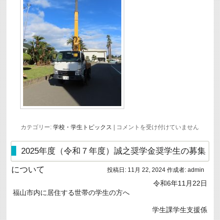
資
カテゴリー:
学校・学生トピックス
|
コメントを受け付けていません
格
取
得
2025年度（令和７年度）誠之奨学金奨学生の募集
講
座
について
投稿日:
11月 22, 2024
作成者:
admin
を
実
令和6年11月22日
施
福山市内に居住する世帯の学生の方へ
し
ま
し
学生課学生支援係
た