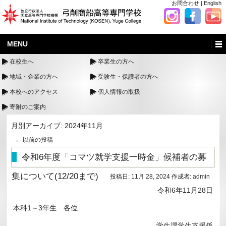
お問合わせ
|
English
MENU
在校生へ
卒業生の方へ
地域・企業の方へ
受験生・保護者の方へ
本校へのアクセス
個人情報の取扱
寄附のご案内
月別アーカイブ:
2024年11月
←
以前の投稿
令和6年度「コマツ就学支援一時金」候補者の募
集について(12/20まで)
投稿日:
11月 28, 2024
作成者:
admin
令和6年11月28日
本科1～3年生 各位
学生課学生支援係