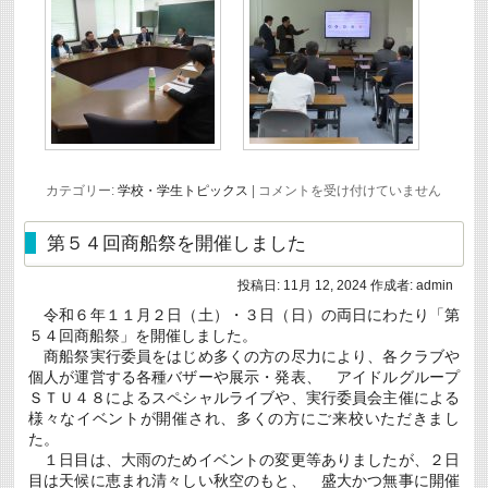
請
等
に
係
る
手
続
き
に
つ
い
国
カテゴリー:
学校・学生トピックス
|
コメントを受け付けていません
て
立
（災
モ
害・
ン
第５４回商船祭を開催しました
制
ゴ
服
ル
加
投稿日:
11月 12, 2024
作成者:
admin
科
算）
学
(11/29
令和６年１１月２日（土）・３日（日）の両日にわたり「第
技
必
５４回商船祭」を開催しました。
術
着)
大
は
商船祭実行委員をはじめ多くの方の尽力により、各クラブや
学
個人が運営する各種バザーや展示・発表、 アイドルグループ
の
ＳＴＵ４８によるスペシャルライブや、実行委員会主催による
副
様々なイベントが開催され、多くの方にご来校いただきまし
学
長
た。
ら
１日目は、大雨のためイベントの変更等ありましたが、２日
が
目は天候に恵まれ清々しい秋空のもと、 盛大かつ無事に開催
訪