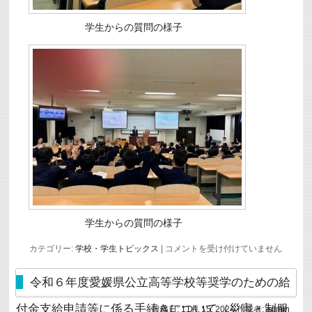
学生からの質問の様子
学生からの質問の様子
キ
カテゴリー:
学校・学生トピックス
|
コメントを受け付けていません
ャ
リ
ア
令和６年度愛媛県公立高等学校等奨学のための給
教
育
付金支給申請等に係る手続きについて（災害・制服
投稿日:
11月 15, 2024
作成者:
admin
セ