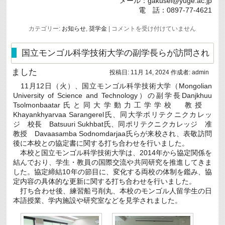
メール：gakusei@yuge.ac.jp
電 話：0897-77-4621
令
カテゴリー:
お知らせ
,
奨学金
|
コメントを受け付けていません
和
６
年
国立モンゴル科学技術大学の副学長らが訪問され
度
愛
ました
投稿日:
11月 14, 2024
作成者:
admin
媛
県
11月12日（火）、国立モンゴル科学技術大学（Mongolian
公
University of Science and Technology）の副学長Danjkhuu
立
高
Tsolmonbaatar氏と同大学動力工学学校 教授
等
Khayankhyarvaa Sarangerel氏、同大学ポリテクニクカレッ
学
ジ 校長 Batsuuri Sukhbat氏、同ポリテクニクカレッジ 准
校
教授 Davaasamba Sodnomdarjaa氏らが来校され、表敬訪問
等
奨
後に本校との協定書に関する打ち合わせを行いました。
学
本校と国立モンゴル科学技術大学は、2014年から協定関係を
の
結んでおり、学生・教員の国際交流や共同研究を推進してきま
た
した。協定締結10年の節目に、変化する両校の体制を鑑み、協
め
の
定内容の具体的な更新に関する打ち合わせを行いました。
給
打ち合わせ後、練習船弓削丸、本校のモンゴル人留学生の日
付
本語授業、学内施設や研究室などを見学されました。
金
支
給
申