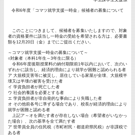
令和6年度「コマツ就学支援一時金」候補者の募集について
このことにつきまして、候補者を募集いたしますので、対象
者の資格要件に該当し一時金の受給を希望される方は、必要書
類を12月20日（金）までにご提出ください。
～コマツ就学支援一時金の募集について～
○対象者（本科1年生～3年生に限る）
令和6年度後期授業料の納付期限前1年以内において、次のい
ずれかに該当し、経済的理由により就学が困難と認められる者
ア 大規模災害等に被災し、居住している家屋が全壊、大規模半
壊又は半壊の被害を受けた者
イ 学資負担者が死亡した者
ウ 社会的養護を必要とする者
エ 学資負担者が非自発的な事由により失職した者
オ その他前各号に準ずる場合であり、校長が経済的理由により
就学が困難と認める者
上記ア～オを満たす者が存在しない場合（希望者がいなかっ
た場合）、次の基準を全て満たす者
ア 世帯員全員の住民税（市町村民・都道府県民税）が非課税で
ある者