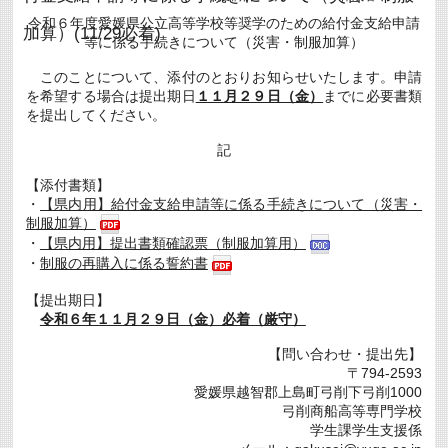
ミ
令和６年度愛媛県公立高等学校等奨学のための給付金支給申請
ナ
加算）(11/29必着)
等に係る手続きについて（災害・制服加算）
ー
を
実
このことについて、添付のとおりお知らせいたします。申請
施
を希望する場合は提出期日
１１月２９日（金）
までに必要書類
し
を提出してください。
ま
し
た
記
は
【添付書類】
・
【県内用】給付金支給申請等に係る手続きについて（災害・
制服加算）
・
【県内用】提出書類確認票（制服加算用）
・
制服の再購入に係る誓約書
【提出期日】
令和６年１１月２９日（金）必着（厳守）
【問い合わせ・提出先】
〒794-2593
愛媛県越智郡上島町弓削下弓削1000
弓削商船高等専門学校
学生課学生支援係