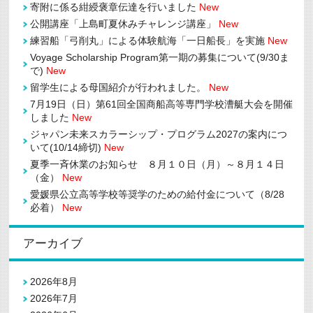
ザ
寄附に係る紺綬褒章伝達を行いました
New
イ
公開講座「上島町夏休みチャレンジ講座」
New
ン
部
練習船「弓削丸」による体験航海「一日船長」を実施
New
門」
Voyage Scholarship Program第一期の募集について(9/30ま
で
最
で)
New
優
留学生による母国紹介が行われました。
New
秀
賞
7月19日（日）第61回全国商船高等専門学校漕艇大会を開催
（経
しました
New
済
産
ジャパン未来スカラーシップ・プログラム2027の案内につ
業
いて(10/14締切)
New
大
臣
夏季一斉休業のお知らせ ８月１０日（月）～８月１４日
賞）
（金）
New
を
愛媛県公立高等学校等奨学のための給付金について（8/28
受
賞！
必着）
New
は
アーカイブ
2026年8月
2026年7月