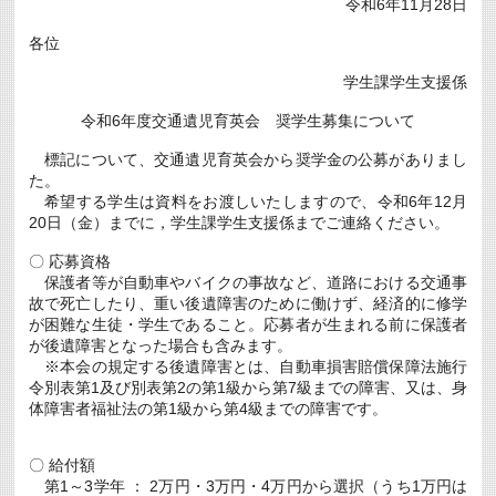
令和6年11月28日
就
学
支
各位
援
一
学生課学生支援係
時
金」
令和6年度交通遺児育英会 奨学生募集について
候
補
者
標記について、交通遺児育英会から奨学金の公募がありまし
の
た。
募
希望する学生は資料をお渡しいたしますので、令和6年12月
集
20日（金）までに，学生課学生支援係までご連絡ください。
に
つ
い
〇 応募資格
て
保護者等が自動車やバイクの事故など、道路における交通事
(12/20
故で死亡したり、重い後遺障害のために働けず、経済的に修学
ま
で)
が困難な生徒・学生であること。応募者が生まれる前に保護者
は
が後遺障害となった場合も含みます。
※本会の規定する後遺障害とは、自動車損害賠償保障法施行
令別表第1及び別表第2の第1級から第7級までの障害、又は、身
体障害者福祉法の第1級から第4級までの障害です。
〇 給付額
第1～3学年 ： 2万円・3万円・4万円から選択（うち1万円は