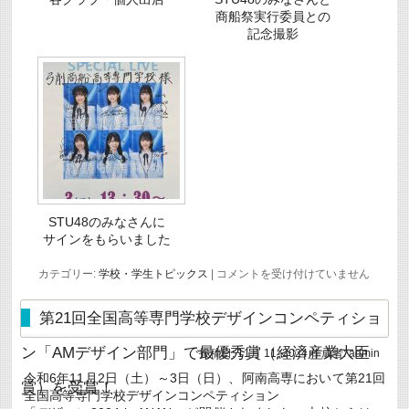
商船祭実行委員との
記念撮影
STU48のみなさんに
サインをもらいました
第
カテゴリー:
学校・学生トピックス
|
コメントを受け付けていません
５
４
回
第21回全国高等専門学校デザインコンペティショ
商
船
ン「AMデザイン部門」で最優秀賞（経済産業大臣
投稿日:
11月 11, 2024
作成者:
admin
祭
を
令和6年11月2日（土）～3日（日）、阿南高専において第21回
開
賞）を受賞！
全国高等専門学校デザインコンペティション
催