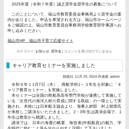
は
2025年度（令和７年度）誠之奨学金奨学生の募集について
このことについて、福山市教育委員会事務局より奨学金の案
内がありました。申込を希望される方は、福山市ホームページ
をご確認の上、福山市教育委員会事務局学校教育部学事課へお
申し込みください。
福山市HP 福山市子育て応援サイト
2025
カテゴリー:
お知らせ
,
奨学金
|
コメントを受け付けていません
年
度
（令
キャリア教育セミナーを実施しました
和
７
年
投稿日:
11月 20, 2024
作成者:
admin
度）
令和６年１1月7日（木）、商船学科1～３年生を対象に「キ
誠
之
ャリア教育セミナー」を実施しました。
奨
本セミナーは全国の商船系高等専門学校が連携して実施して
学
いる「次世代の海洋人材の育成に関する取組」の一環として実
金
施され、本校には日本船主協会より、海事人材部 村上朝章氏
奨
学
が来校しご講演をいただきました。2・3年生は講演会場で、1
生
年生は教室から聴講しました。
の
講演では、日本の海運の概要、海技者(外航船員)の魅力、学
募
生時代に励むこと等を分かりやすく説明して下さいました。
集