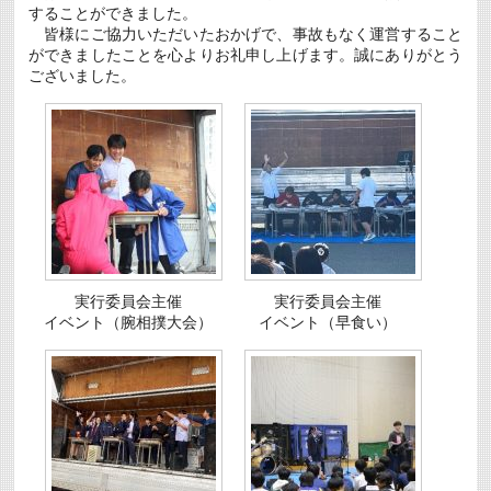
することができました。
問
さ
皆様にご協力いただいたおかげで、事故もなく運営すること
れ
ができましたことを心よりお礼申し上げます。誠にありがとう
ま
ございました。
し
た
は
実行委員会主催
実行委員会主催
イベント（腕相撲大会）
イベント（早食い）