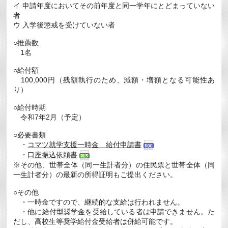
イ 申請年度においてその前年度と同一学年にとどまっていない
者
ウ 入学後懲戒を受けていない者
○推薦数
1名
○給付額
100,000円（残額執行のため、減額・増額となる可能性あ
り）
○給付時期
令和7年2月（予定）
○必要書類
・
コマツ就学支援一時金 給付申請書
・
口座振込依頼書
※その他、世帯全体（同一生計者分）の住民票と世帯全体（同
一生計者分）の最新の所得証明もご提出ください。
○その他
・一時金ですので、継続的な支給は行われません。
・他に給付型奨学金を受給している者は申請できません。た
だし、高校生等奨学給付金受給者は併給可能です。