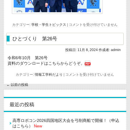
第
カテゴリー:
学校・学生トピックス
|
コメントを受け付けていません
21
回
全
ひとづくり 第26号
国
高
等
投稿日:
11月 8, 2024
作成者:
admin
専
令和6年10月 第26号
門
学
資料のダウンロードはこちらからどうぞ。
校
デ
ひ
カテゴリー:
情報工学科だより
|
コメントを受け付けていません
ザ
と
イ
づ
ン
←
以前の投稿
く
コ
り
ン
第
ペ
26
テ
最近の投稿
号
ィ
は
シ
ョ
ン
高専ロボコン2026四国地区大会を弓削商船で開催！（申込
「AM
はこちら）
New
デ