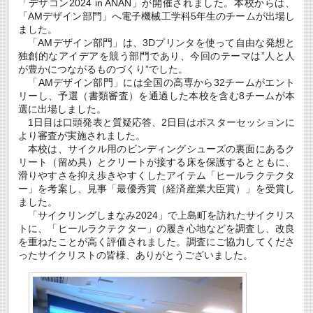
し
「デザコン2024 in ANAN」が開催されました。本校からは、
ま
「AMデザイン部門」へ電子機械工学科5年生のチームが出場し
し
ました。
た
「AMデザイン部門」は、3Dプリンタを使って自由な発想と
は
独創的なアイデアを競う部門であり、今回のテーマは”人と人
が豊かにつながるものづくり”でした。
「AMデザイン部門」には全国の高専から32チームがエント
リーし、予選（書類審査）を通過した本校を含む8チームが本
選に出場しました。
1日目は口頭発表と質疑応答、2日目はポスターセッションに
より審査が実施されました。
本校は、サイクル用のビンディングシューズの裏面にあるク
リート（留め具）とクリートが接する床を保護するとともに、
滑りやすさを抑え歩きやすくしたアイテム「ヒールラクテクタ
ー」を考案し、見事「最優秀賞（経済産業大臣賞）」を受賞し
ました。
「サイクリングしまなみ2024」で上島町を訪れたサイクリス
トに、「ヒールラクテクター」の履き心地などを調査し、改良
を重ねたことが高く評価されました。調査にご協力してくださ
ったサイクリストの皆様、ありがとうございました。