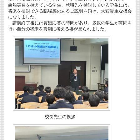
に
乗船実習を控えている学生、就職先を検討している学生には、
つ
将来を検討できる臨場感のあるご説明を頂き、大変貴重な機会
い
になりました。
て
講演終了後には質疑応答の時間があり、多数の学生が質問を
は
行い自分の将来を真剣に考える姿が見られました。
校長先生の挨拶