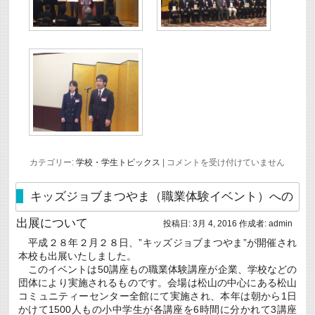
了
式
を
挙
行
は
第
カテゴリー:
学校・学生トピックス
|
コメントを受け付けていません
１
２
回
キッズジョブまつやま（職業体験イベント）への
キ
ャ
出展について
投稿日:
3月 4, 2016
作成者:
admin
ン
パ
平成２８年２月２８日、”キッズジョブまつやま”が開催され
ス
本校も出展いたしました。
ベ
ン
このイベントは50講座もの職業体験講座が企業、学校などの
チ
団体により実施されるものです。会場は松山の中心にある松山
ャ
コミュニティーセンター全館にて実施され、本年は朝から1日
ー
かけて1500人もの小中学生が各講座を6時間に分かれて3講座
グ