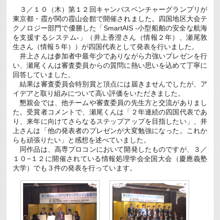
子
３／１０（木）第１２回キャンパスベンチャーグランプリが
機
東京都・霞が関の霞山会館で開催されました。四国地区大会テ
械
工
クノロジー部門で優勝した「SmartAIS -小型船舶の安全な航海
学
を支援するシステム-」（井上香澄さん（情報２年）、瀬尾敦
科・
生さん（情報５年））が四国代表として発表を行いました。
情
井上さんは参加者中最年少でありながら力強いプレゼンを行
報
工
い、瀬尾くんは審査委員からの質問に熱い思いを込めて丁寧に
学
回答していました。
科
結果は審査委員会特別賞と頂点には届きませんでしたが、ア
卒
イデアと取り組みについて高い評価をいただきました。
業
式
懇親会では、他チームや審査委員の先生方と交流がありまし
及
た。受賞者コメントで、瀬尾くんは「２年連続の四国代表であ
び
り、来年に向けてさらなるステップアップを目指したい」、井
専
攻
上さんは「他の発表者のプレゼンが大変勉強になった。これか
科
らも頑張りたい」と感想を述べていました。
（生
同作品は、高専プロコンにおいて開発したものですが、３／
産
１０−１２に開催されている情報処理学会全国大会（慶應義塾
シ
ス
大学）でも３件の発表を行っています。
テ
ム
工
学
専
攻）
修