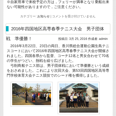
※自家用車で来校予定の方は，フェリーが満車となり乗船出来
ない可能性がありますので，ご注意ください。
平
カテゴリー:
お知らせ
|
コメントを受け付けていません
成
２
８
2016年四国地区高専春季テニス大会 男子団体
年
度
戦 準優勝！
投稿日:
3月 25, 2016
作成者:
admin
入
学
2016年3月22日、23日の両日、香川県総合運動公園生島テニ
式
スコートにおいて2016年四国地区高専春季テニス大会が開催さ
の
開
れました。四国各県から監督、コーチ12名と男女合わせて70名
催
の学生がつどい、熱戦を繰り広げました。
に
弓削商船テニス部は、男子団体戦において準優勝という成績
つ
をおさめました。これにより次回大会、第53回四国地区高等専
い
て
門学校体育大会テニス競技でのシード権を獲得しました。
は