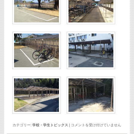
学
カテゴリー:
学校・学生トピックス
|
コメントを受け付けていません
生
寮