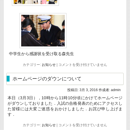
中学生から感謝状を受け取る森先生
キ
カテゴリー:
お知らせ
|
コメントを受け付けていません
ッ
ズ
ジ
ホームページのダウンについて
ョ
ブ
投稿日:
3月 3, 2016
作成者:
admin
ま
つ
本日（3月3日），10時から11時10分頃にかけてホームページ
や
がダウンしておりました．入試の合格発表のためにアクセスし
ま
（職
た皆様には大変ご迷惑をおかけしました．お詫び申し上げま
業
す．
体
験
ホ
カテゴリー:
お知らせ
|
コメントを受け付けていません
イ
ー
ベ