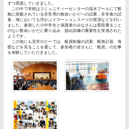
ラ
ずつ受講していきました。
ン
この中で本校はコミュニティーセンターの温水プールにて船
プ
舶に搭載されている非常用の救命いかだへの試乗，非常食の試
リ
食，海においても浮かぶイマーションスーツの実演などを行い
全
国
ました。参加した小中学生と保護者のみなさんは普段乗ること
大
のない救命いかだに乗り込み、脱出訓練の重要性を実感された
会
ようです。
で
特
この他にも見学ロビーでは、船員制服の試着、航海計器、海
別
図などを見ることを通して、参加者の皆さんに「船員」の仕事
賞
を体験していただきました。
は