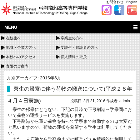
お問合わせ
|
English
MENU
在校生へ
卒業生の方へ
地域・企業の方へ
受験生・保護者の方へ
本校へのアクセス
個人情報の取扱
寄附のご案内
月別アーカイブ:
2016年3月
寮生の帰寮に伴う荷物の搬送について(平成２８年
４月４日実施)
投稿日:
3月 31, 2016
作成者:
admin
寮生の帰寮にともない、下記の日時で下弓削港～学寮間にお
いて荷物の運搬サービスを実施します。
下弓削港から重い荷物を持って学寮まで移動するのは大変だ
と思いますので、荷物の運搬を希望する学生は利用してくださ
い。
また、立石港から学寮前までの町営バスも積極的に利用して