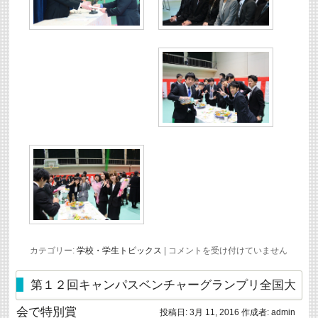
平
カテゴリー:
学校・学生トピックス
|
コメントを受け付けていません
成
２
７
第１２回キャンパスベンチャーグランプリ全国大
年
度
会で特別賞
投稿日:
3月 11, 2016
作成者:
admin
電