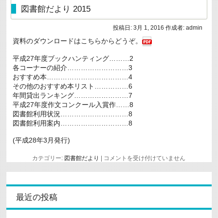
の
図書館だより 2015
自
転
投稿日:
3月 1, 2016
作成者:
admin
車
置
資料のダウンロードはこちらからどうぞ。
き
場
平成27年度ブックハンティング………2
を
清
各コーナーの紹介………………………3
掃
おすすめ本………………………………4
は
その他のおすすめ本リスト……………6
年間貸出ランキング……………………7
平成27年度作文コンクール入賞作……8
図書館利用状況…………………………8
図書館利用案内…………………………8
(平成28年3月発行)
図
カテゴリー:
図書館だより
|
コメントを受け付けていません
書
館
だ
よ
り
最近の投稿
2015
は