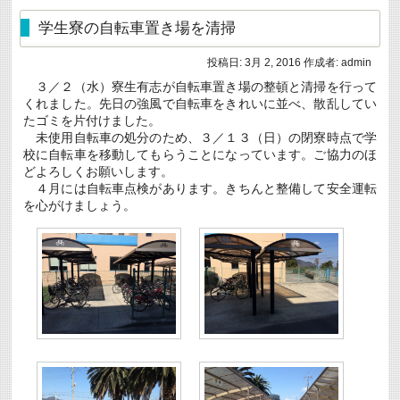
ム
ン
ペ
学生寮の自転車置き場を清掃
ト）
ー
へ
ジ
の
投稿日:
3月 2, 2016
作成者:
admin
の
出
ダ
展
３／２（水）寮生有志が自転車置き場の整頓と清掃を行って
ウ
に
くれました。先日の強風で自転車をきれいに並べ、散乱してい
ン
つ
に
たゴミを片付けました。
い
つ
て
未使用自転車の処分のため、３／１３（日）の閉寮時点で学
い
は
校に自転車を移動してもらうことになっています。ご協力のほ
て
どよろしくお願いします。
は
４月には自転車点検があります。きちんと整備して安全運転
を心がけましょう。