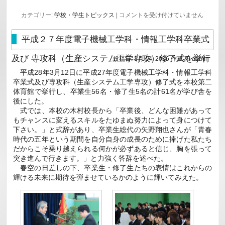
2016
カテゴリー:
学校・学生トピックス
|
コメントを受け付けていません
年
四
国
平成２７年度電子機械工学科・情報工学科卒業式
地
区
及び 専攻科（生産システム工学専攻）修了式を挙行
高
投稿日:
3月 14, 2016
作成者:
admin
専
平成28年3月12日に平成27年度電子機械工学科・情報工学科
春
季
卒業式及び専攻科（生産システム工学専攻）修了式を本校第二
テ
体育館で挙行し、卒業生56名・修了生5名の計61名が学び舎を
ニ
後にした。
ス
式では、本校の木村校長から「卒業後、どんな困難があって
大
会
もチャンスに変えるスキルをたゆまぬ努力によって身につけて
男
下さい。」と式辞があり、卒業生総代の矢野翔也さんが「青春
子
時代の五年という期間を自分自身の成長のために捧げた私たち
団
だからこそ乗り越えられる何かが必ずあると信じ、胸を張って
体
戦
突き進んで行きます。」と力強く答辞を述べた。
準
春空の日差しの下、卒業生・修了生たちの表情はこれからの
優
輝ける未来に期待を弾ませているかのように輝いてみえた。
勝！
は