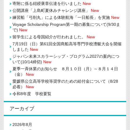
寄附に係る紺綬褒章伝達を行いました
New
公開講座「上島町夏休みチャレンジ講座」
New
練習船「弓削丸」による体験航海「一日船長」を実施
New
Voyage Scholarship Program第一期の募集について(9/30ま
で)
New
留学生による母国紹介が行われました。
New
7月19日（日）第61回全国商船高等専門学校漕艇大会を開催
しました
New
ジャパン未来スカラーシップ・プログラム2027の案内につ
いて(10/14締切)
New
夏季一斉休業のお知らせ ８月１０日（月）～８月１４日
（金）
New
愛媛県公立高等学校等奨学のための給付金について（8/28
必着）
New
令和8年度 学校要覧
アーカイブ
2026年8月