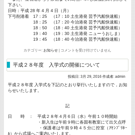
下さい。
日時：平成 28 年 4 月 4 日（月）
下弓削港着 17：25 （17：10 土生港発 芸予汽船快速船）
18：25 （17：20 今治港発 芸予汽船快速船）
18：50 （18：40 土生港発 芸予汽船快速船）
19：40 （19：30 土生港発 ニューうおしま）
19：45 （18：40 今治港発 芸予汽船快速船）
寮
カテゴリー:
お知らせ
|
コメントを受け付けていません
生
の
帰
平成２８年度 入学式の開催について
寮
に
投稿日:
3月 29, 2016
作成者:
admin
伴
う
平成２８年度 入学式を下記のとおり挙行いたしますので，お知
荷
らせいたします。
物
の
搬
送
記
に
つ
日 時 ： 平成２８年４月６日（水）午前１０時開始
い
・新入生は午前９時に各固有教室にて出欠点呼
て
(平
・保護者は午前９時４５分に控室（ｱｾﾝﾌﾞﾘﾎｰ
成
ﾙ）から式場へご案内いたします。