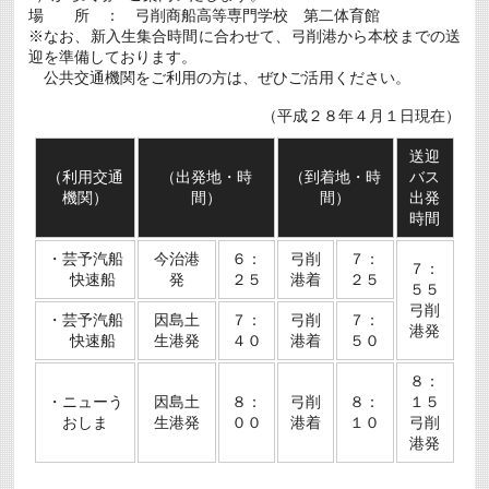
２
場 所 ： 弓削商船高等専門学校 第二体育館
８
※なお、新入生集合時間に合わせて、弓削港から本校までの送
年
４
迎を準備しております。
月
公共交通機関をご利用の方は、ぜひご活用ください。
４
日
（平成２８年４月１日現在）
実
施)
は
送迎
（利用交通
（出発地・時
（到着地・時
バス
機関）
間）
間）
出発
時間
・芸予汽船
今治港
６：
弓削
７：
７：
快速船
発
２５
港着
２５
５５
弓削
・芸予汽船
因島土
７：
弓削
７：
港発
快速船
生港発
４０
港着
５０
８：
・ニューう
因島土
８：
弓削
８：
１５
おしま
生港発
００
港着
１０
弓削
港発