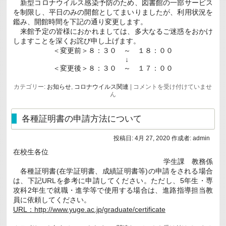
新型コロナウイルス感染予防のため、図書館の一部サービス
を制限し、平日のみの開館としてまいりましたが、利用状況を
鑑み、開館時間を下記の通り変更します。
来館予定の皆様におかれましては、多大なるご迷惑をおかけ
しますことを深くお詫び申し上げます。
＜変更前＞８：３０ ～ １８：００
↓
＜変更後＞８：３０ ～ １７：００
新
カテゴリー:
お知らせ
,
コロナウイルス関連
|
コメントを受け付けていませ
型
ん
コ
ロ
ナ
各種証明書の申請方法について
ウ
イ
投稿日:
4月 27, 2020
作成者:
admin
ル
ス
在校生各位
感
学生課 教務係
染
予
各種証明書(在学証明書、成績証明書等)の申請をされる場合
防
は、下記URLを参考に申請してください。ただし、5年生・専
に
攻科2年生で就職・進学等で使用する場合は、進路指導担当教
か
員に依頼してください。
か
る
URL：http://www.yuge.ac.jp/graduate/certificate
開
館