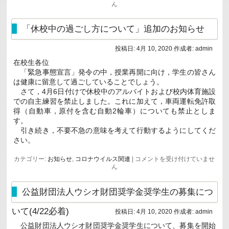
隔
ん
授
業
開
「休校中の過ごし方について」追加のお知らせ
始
の
投稿日:
4月 10, 2020
作成者:
admin
通
知
在校生各位
に
「緊急事態宣言」発令の中，授業再開に向け，学生の皆さん
つ
い
は健康に留意して過ごしていることでしょう。
て
さて，4月6日付けで休校中のアルバイトおよび校内体育施設
(5/7-)
での自主練習を禁止しました。これに加えて，車両運転免許取
は
得（自動車，原付を含む自動2輪車）についても禁止としま
す。
引き続き，不要不急の意味を考えて行動するようにしてくだ
さい。
「休
カテゴリー:
お知らせ
,
コロナウイルス関連
|
コメントを受け付けていませ
校
ん
中
の
過
公益財団法人ウシオ財団奨学金奨学生の募集につ
ご
し
いて(4/22必着)
投稿日:
4月 10, 2020
作成者:
admin
方
に
公益財団法人ウシオ財団奨学金奨学生について、募集を開始
つ