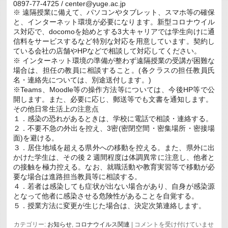
0897-77-4725 / center@yuge.ac.jp
※ 遠隔授業に備えて、パソコンやタブレット、スマホ等の確保
と、インターネット環境が必要になります。新型コロナウイル
ス対応で、docomoを始めとする3大キャリアでは学生向けに通
信料をサービスするなど特別な対応を用意しています。契約し
ている会社の店舗やHPなどで相談して対応してください。
※ インターネット環境の準備が整わず遠隔授業の受講が困難な
場合は、担任の教員に相談すること。(各クラスの担任教員氏
名・連絡先については、別途送付します。)
※Teams、Moodle等の操作方法等については、今後HP等で公
開します。また、必要に応じ、郵送等でも文書を通知します。
その他日常生活上の注意点
１．感染の恐れがあるときは、学校に電話で相談・連絡する。
２．不要不急の外出を控え、3密(密閉空間・密集場所・密接場
面)を避ける。
３．居住地域を超える県外への移動を控える。また、県外に出
かけた学生は、その後 2 週間程度は体調異常に注意し、他者と
の接触を極力控える。なお、就職活動や教育実習等で移動が必
要な場合は進路担当教員等に相談する。
４．若者は感染しても症状が出ない場合があり、自身が感染源
となって他者に感染させる危険性があることを自覚する。
５．授業方法に変更が生じた場合は、決定次第連絡します。
遠
カテゴリー:
お知らせ
,
コロナウイルス関連
|
コメントを受け付けていませ