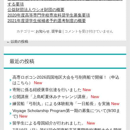
する要項
公益財団法人ウシオ財団の概要
2020年度高等専門学校専攻科奨学生募集要項
2021年度奨学生候補者予約選考制度の概要
公
カテゴリー:
お知らせ
,
奨学金
|
コメントを受け付けていません
益
財
←
以前の投稿
団
法
人
ウ
最近の投稿
シ
オ
財
団
高専ロボコン2026四国地区大会を弓削商船で開催！（申込
奨
はこちら）
New
学
金
寄附に係る紺綬褒章伝達を行いました
New
奨
公開講座「上島町夏休みチャレンジ講座」
New
学
生
練習船「弓削丸」による体験航海「一日船長」を実施
New
の
募
Voyage Scholarship Program第一期の募集について(9/30ま
集
で)
New
に
つ
留学生による母国紹介が行われました。
New
い