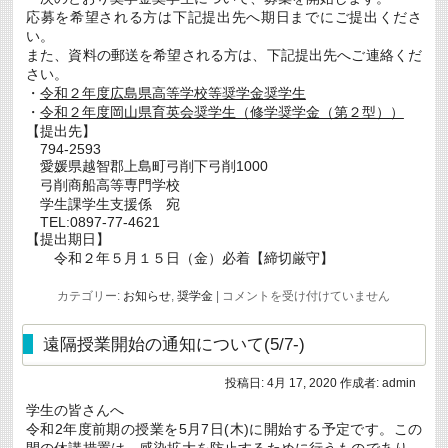
は
応募を希望される方は下記提出先へ期日までにご提出くださ
い。
また、資料の郵送を希望される方は、下記提出先へご連絡くだ
さい。
・
令和２年度広島県高等学校等奨学金奨学生
・
令和２年度岡山県育英会奨学生（修学奨学金（第２型））
【提出先】
794-2593
愛媛県越智郡上島町弓削下弓削1000
弓削商船高等専門学校
学生課学生支援係 宛
TEL:0897-77-4621
【提出期日】
令和２年５月１５日（金）必着【締切厳守】
都
カテゴリー:
お知らせ
,
奨学金
|
コメントを受け付けていません
道
府
県
遠隔授業開始の通知について(5/7-)
等
奨
投稿日:
4月 17, 2020
作成者:
admin
学
金
学生の皆さんへ
奨
令和2年度前期の授業を5月7日(木)に開始する予定です。この
学
生
間の休講措置は、感染拡大を防止するために行うものであり、