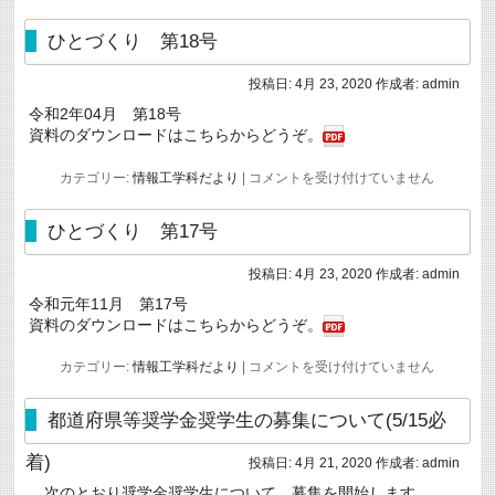
じ
め・
体
ひとづくり 第18号
罰・
ハ
投稿日:
4月 23, 2020
作成者:
admin
ラ
ス
令和2年04月 第18号
メ
資料のダウンロードはこちらからどうぞ。
ン
ト
防
ひ
カテゴリー:
情報工学科だより
|
コメントを受け付けていません
止
と
研
づ
修
く
ひとづくり 第17号
を
り
実
第
施
投稿日:
4月 23, 2020
作成者:
admin
18
し
号
令和元年11月 第17号
ま
は
し
資料のダウンロードはこちらからどうぞ。
た
は
ひ
カテゴリー:
情報工学科だより
|
コメントを受け付けていません
と
づ
く
都道府県等奨学金奨学生の募集について(5/15必
り
第
着)
投稿日:
4月 21, 2020
作成者:
admin
17
号
次のとおり奨学金奨学生について、募集を開始します。