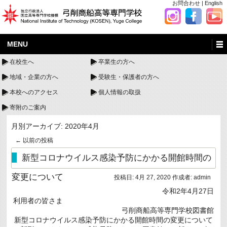
お問合わせ
|
English
MENU
在校生へ
卒業生の方へ
地域・企業の方へ
受験生・保護者の方へ
本校へのアクセス
個人情報の取扱
寄附のご案内
月別アーカイブ:
2020年4月
←
以前の投稿
新型コロナウイルス感染予防にかかる開館時間の
変更について
投稿日:
4月 27, 2020
作成者:
admin
令和2年4月27日
利用者の皆さま
弓削商船高等専門学校図書館
新型コロナウイルス感染予防にかかる開館時間の変更について