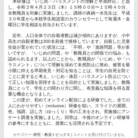
本研修は「いじめ・ハラスメントの理解と早期対応」と題
い
し、令和２年４月２３日（木）１５時００分〜１５時４０分、
て
は
全教職員を対象に実施しました。講師の眞鍋一水先生は、平成
３０年度から本校学生相談室のカウンセラーとして毎週木・金
曜日に学生相談を担当されています。
近年、人口全体での自殺者数は減少傾向にありますが、小中
高生の自殺者数は300名前後で推移しています。自殺した児童
生徒が置かれていた状況には、「不明」や「進路問題」等が多
いですが、「いじめの問題」や「教職員との関係での悩み」も
認められるます。以上のことから、教職員が「いじめ」や「ハ
ラスメント」について理解を深めて未然防止に努め、被害を最
小限に抑える早期発見・対応を知ることは、学生の自死を防ぐ
ことに資すると考え、いじめ・体罰・ハラスメント防止につい
て正しい知識を習得することを目的として実施しました。教職
員にとって、学生との関わり方に関し、有意義な知識を得る貴
重な機会となりました。
この度が、初めてオンライン配信による研修でした。全ての
人にわかりやすい（inclusive）研修を狙い、スライドの展開、
色、強調、話し方（ゆっくり）等の工夫をされ、実施後にアン
ケート調査を実施しました。回答は、今後のオンライン研修等
の参考にするとともに、授業にも活用される予定です。
い
カテゴリー:
研究・教員トピックス
|
コメントを受け付けていません