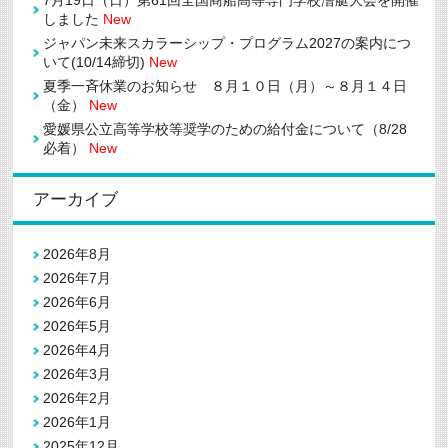
7月19日（日）第61回全国商船高等専門学校漕艇大会を開催
て
しました
New
(4/22
必
ジャパン未来スカラーシップ・プログラム2027の案内につ
着)
いて(10/14締切)
New
は
夏季一斉休業のお知らせ ８月１０日（月）～８月１４日
（金）
New
愛媛県公立高等学校等奨学のための給付金について（8/28
必着）
New
アーカイブ
2026年8月
2026年7月
2026年6月
2026年5月
2026年4月
2026年3月
2026年2月
2026年1月
2025年12月