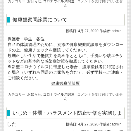
各
カテゴリー:
お知らせ
,
コロナウイルス関連
|
コメントを受け付けていませ
時
種
ん
間
証
の
明
変
書
健康観察問診票について
更
の
に
申
つ
投稿日:
4月 27, 2020
作成者:
admin
請
い
方
て
保護者・学生 各位
法
は
自己の体調管理のために、別添の健康観察問診票をダウンロー
に
つ
ドの上、健康チェックを継続してください。
い
規則正しい生活で抵抗力を高めるとともに、手洗いや咳エチケ
て
ットなどの基本的な感染症対策を徹底してください。
は
※新型コロナウイルスに罹患した場合、濃厚接触者に特定され
た場合（いずれも同居のご家族を含む）、必ず学校へご連絡・
ご相談ください。
健康観察問診票
健
カテゴリー:
お知らせ
,
コロナウイルス関連
|
コメントを受け付けていませ
康
ん
観
察
問
いじめ・体罰・ハラスメント防止研修を実施しま
診
票
した
投稿日:
4月 27, 2020
作成者:
admin
に
つ