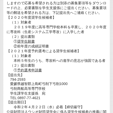
しますので応募を希望される方は別添の募集要項等をダウンロ
い
て」
ードの上、必要書類を学生支援係にご提出ください。募集要項
追
等の郵送を希望される方は、下記提出先へご連絡ください。
加
【２０２０年度奨学生候補者】
の
（１）対象者
お
知
２０１９年度に高等専門学校本科を卒業し、２０２０年度
ら
に専攻科（生産システム工学専攻）に入学した者
せ
（２）提出書類
は
①
奨学生願書
②前年度の成績証明書
【２０２１年度予約選考による奨学生候補者】
（１）対象者
本科５年生のうち、専攻科への進学の意志が強固である者
（２）提出書類
①
予約選考申請書
【提出先】
794-2593
愛媛県越智郡上島町弓削下弓削1000
弓削商船高等専門学校
学生課学生支援係 宛
TEL:0897-77-4621
【提出期日】
令和２年４月２２日（水）必着【締切厳守】
公益財団法人ウシオ財団奨学金に係る奨学生候補者の推薦に関