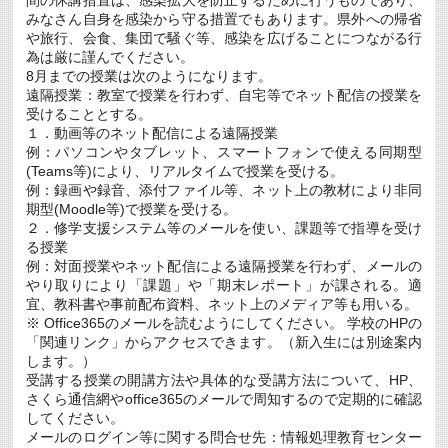
の
みなさん自身を感染から守る措置でもあります。県外への帰省
募
や旅行、会食、集団で騒ぐ等、感染を広げることにつながる行
集
為は厳に謹んでください。
に
つ
8月までの授業は次のようになります。
い
遠隔授業：教室で授業を行わず、自宅等でネット配信の授業を
て
受けることとする。
(5/15
必
１．動画等のネット配信による遠隔授業
着)
例：パソコンやタブレット、スマートフォンで使える同期型
は
(Teams等)により、リアルタイムで授業を受ける。
例：録画や録音、添付ファイル等、ネット上の教材により非同
期型(Moodle等)で授業を受ける。
２．修学支援システム等のメールを使い、課題等で指導を受け
る授業
例：対面授業やネット配信による遠隔授業を行わず、メールの
やり取りにより「課題」や「期末レポート」が課される。適
宜、教科書や事前配布資料、ネット上のメディア等も用いる。
※ Office365のメールを読むようにしてください。 学校のHPの
「関連リンク」からアクセスできます。（新入生には別途案内
します。）
受講する授業の開講方法や具体的な受講方法について、HP、
さくら通信網やoffice365のメールで周知するので定期的に確認
してください。
メールのログイン等に関する問合せ先：情報処理教育センター