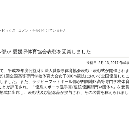
へ
出
発！
は
身
トピックス
|
コメントを受け付けていません
だ
し
な
み
ル部が 愛媛県体育協会表彰を受賞しました
講
習
を
投稿日:
2月 13, 2017
作成者
本
校
いて、平成28年度公益財団法人愛媛県体育協会表彰・表彰式が開催され
で
51回全国高等専門学校体育大会女子800m競技において全国優勝した
開
受賞しました。また、ラグビーフットボール部が四国地区高等専門学校体
催
し
とが評価され、「優秀スポーツ選手賞(連続優勝部門)<団体>」を受
ま
彰式に出席し、表彰状及び記念品が授与され、その名誉を称えられまし
し
た
は