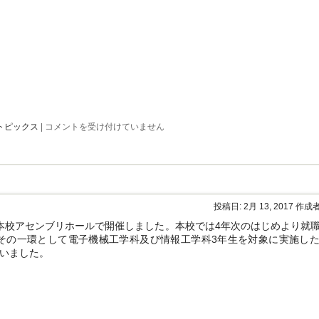
を
実
施
は
弓
トピックス
|
コメントを受け付けていません
削
商
船
高
専
マ
イ
投稿日:
2月 13, 2017
作成者
コ
ン
を本校アセンブリホールで開催しました。本校では4年次のはじめより就
部
その一環として電子機械工学科及び情報工学科3年生を対象に実施し
が
いました。
シ
リ
コ
ン
バ
レ
ー