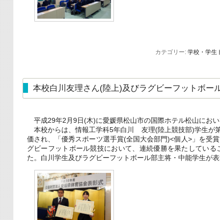
カテゴリー:
学校・学生
本校白川友理さん(陸上)及びラグビーフットボー
平成29年2月9日(木)に愛媛県松山市の国際ホテル松山にお
本校からは、情報工学科5年白川 友理(陸上競技部)学生が第
価され、「優秀スポーツ選手賞(全国大会部門)<個人>」を
グビーフットボール競技において、連続優勝を果たしているこ
た。白川学生及びラグビーフットボール部主将・中能学生が表