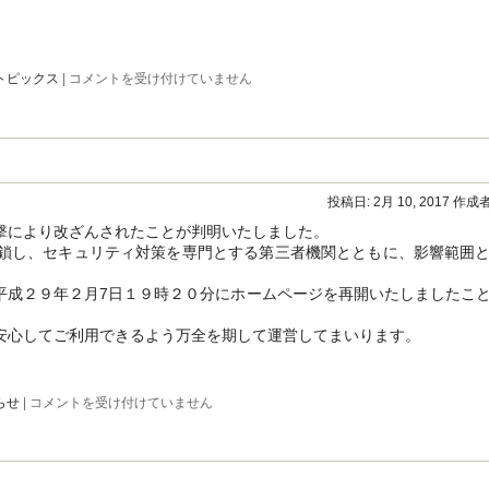
本
トピックス
|
コメントを受け付けていません
校
白
川
友
理
さ
ん
投稿日:
2月 10, 2017
作成者
(陸
上)
撃により改ざんされたことが判明いたしました。
及
鎖し、セキュリティ対策を専門とする第三者機関とともに、影響範囲
び
ラ
グ
平成２９年２月7日１９時２０分にホームページを再開いたしましたこ
ビ
ー
安心してご利用できるよう万全を期して運営してまいります。
フ
ッ
ト
ボ
本
らせ
|
コメントを受け付けていません
ー
校
ル
ホ
部
ー
が
ム
愛
ペ
媛