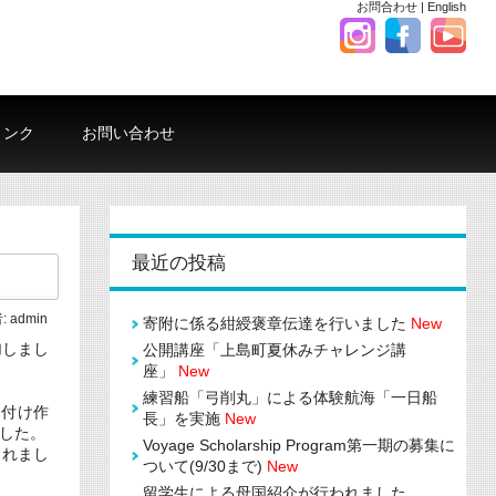
お問合わせ
|
English
リンク
お問い合わせ
最近の投稿
:
admin
寄附に係る紺綬褒章伝達を行いました
New
加しまし
公開講座「上島町夏休みチャレンジ講
座」
New
練習船「弓削丸」による体験航海「一日船
り付け作
長」を実施
New
した。
Voyage Scholarship Program第一期の募集に
られまし
ついて(9/30まで)
New
留学生による母国紹介が行われました。