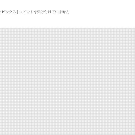
公
トピックス
|
コメントを受け付けていません
開
講
座
「家
庭
で
出
来
る
簡
単
実
験」
を
実
施
は