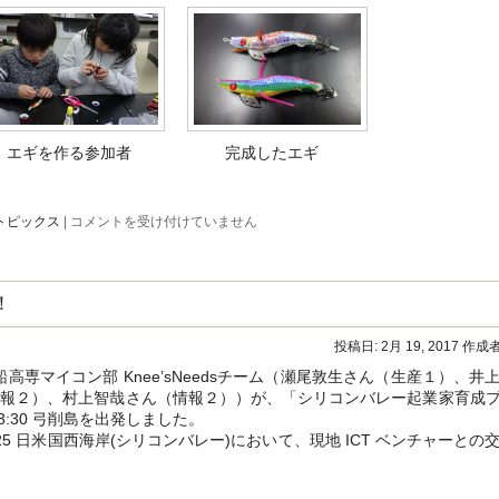
エギを作る参加者
完成したエギ
公
トピックス
|
コメントを受け付けていません
開
講
座
「家
！
庭
で
出
投稿日:
2月 19, 2017
作成者
来
る
専マイコン部 Knee’sNeedsチーム（瀬尾敦生さん（生産１）、井
簡
情報２）、村上智哉さん（情報２））が、「シリコンバレー起業家育成
単
:30 弓削島を出発しました。
も
の
5 日米国西海岸(シリコンバレー)において、現地 ICT ベンチャーとの交
づ
く
り」