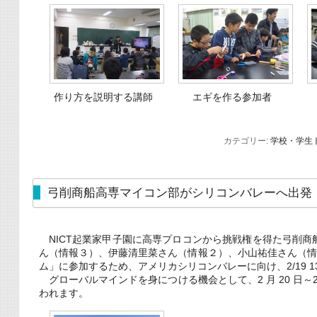
作り方を説明する講師
エギを作る参加者
カテゴリー:
学校・学生
弓削商船高専マイコン部がシリコンバレーへ出発
NICT起業家甲子園に高専プロコンから挑戦権を得た弓削商船高
ん（情報３）、伊藤清里菜さん（情報２）、小山祐佳さん（
ム」に参加するため、アメリカシリコンバレーに向け、2/19 13
グローバルマインドを身につける機会として、2 月 20 日～2
われます。