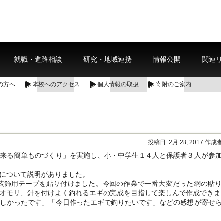
就職・進路相談
研究・地域連携
情報公開
関連
の方へ
本校へのアクセス
個人情報の取扱
寄附のご案内
投稿日:
2月 28, 2017
作成者
来る簡単ものづくり」を実施し、小・中学生１４人と保護者３人が参
について説明がありました。
装飾用テープを貼り付けました。今回の作業で一番大変だった網の貼
オモリ、針を付けよく釣れるエギの完成を目指して楽しんで作成できま
しかったです」「今日作ったエギで釣りたいです」などの感想が寄せ