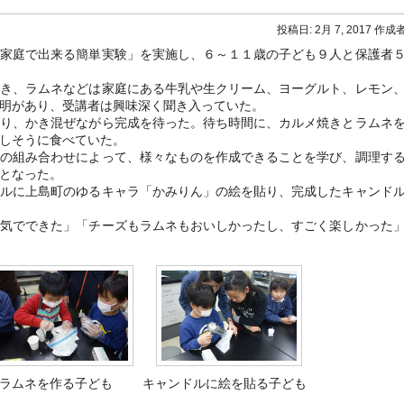
ー
県
ジ
体
投稿日:
2月 7, 2017
作成者
停
育
止
家庭で出来る簡単実験」を実施し、６～１１歳の子ども９人と保護者
協
と
会
再
表
き、ラムネなどは家庭にある牛乳や生クリーム、ヨーグルト、レモン
開
彰
に
明があり、受講者は興味深く聞き入っていた。
を
関
受
り、かき混ぜながら完成を待った。待ち時間に、カルメ焼きとラムネ
す
賞
しそうに食べていた。
る
し
の組み合わせによって、様々なものを作成できることを学び、調理す
お
ま
知
となった。
し
ら
た
ルに上島町のゆるキャラ「かみりん」の絵を貼り、完成したキャンド
せ
は
は
気でできた」「チーズもラムネもおいしかったし、すごく楽しかった
ラムネを作る子ども
キャンドルに絵を貼る子ども