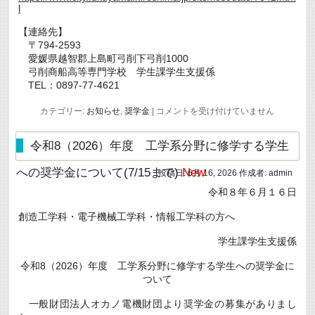
l
【連絡先】
〒794-2593
愛媛県越智郡上島町弓削下弓削1000
弓削商船高等専門学校 学生課学生支援係
TEL：0897-77-4621
2026
カテゴリー:
お知らせ
,
奨学金
|
コメントを受け付けていません
年
度
（令
令和8（2026）年度 工学系分野に修学する学生
和
8
への奨学金について(7/15まで)
New
年
投稿日:
6月 16, 2026
作成者:
admin
度）
令和８年６月１６日
誠
之
奨
創造工学科・電子機械工学科・情報工学科の方へ
学
金
学生課学生支援係
奨
学
令和8（2026）年度 工学系分野に修学する学生への奨学金に
生
の
ついて
追
加
一般財団法人オカノ電機財団より奨学金の募集がありまし
募