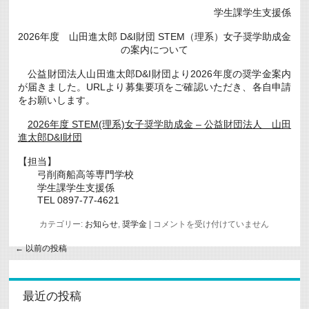
に
学生課学生支援係
つ
い
2026年度 山田進太郎 D&I財団 STEM（理系）女子奨学助成金
て
New
の案内について
は
公益財団法人山田進太郎D&I財団より2026年度の奨学金案内
が届きました。URLより募集要項をご確認いただき、各自申請
をお願いします。
2026年度 STEM(理系)女子奨学助成金 – 公益財団法人 山田
進太郎D&I財団
【担当】
弓削商船高等専門学校
学生課学生支援係
TEL 0897-77-4621
2026
カテゴリー:
お知らせ
,
奨学金
|
コメントを受け付けていません
年
度
←
以前の投稿
山
田
進
太
最近の投稿
郎
D&I