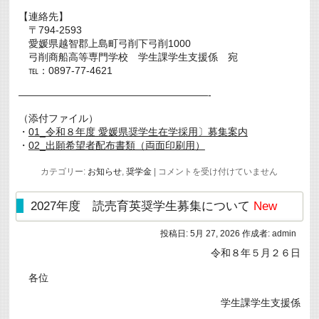
【連絡先】
〒794-2593
愛媛県越智郡上島町弓削下弓削1000
弓削商船高等専門学校 学生課学生支援係 宛
℡：0897-77-4621
———————————————————-
（添付ファイル）
・
01_令和８年度 愛媛県奨学生在学採用〕募集案内
・
02_出願希望者配布書類（両面印刷用）
令
カテゴリー:
お知らせ
,
奨学金
|
コメントを受け付けていません
和
８
年
2027年度 読売育英奨学生募集について
New
度
愛
投稿日:
5月 27, 2026
作成者:
admin
媛
県
令和８年５月２６日
奨
学
各位
生
（在
学
学生課学生支援係
採