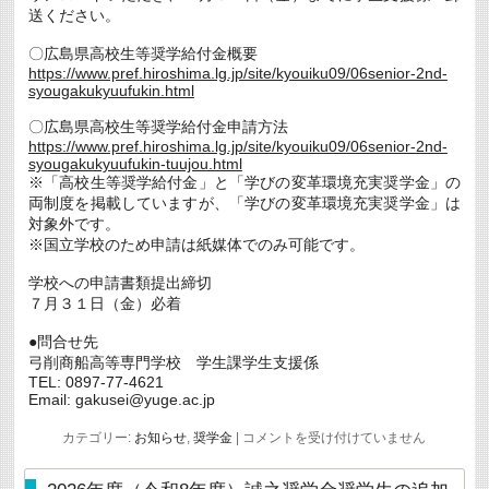
送ください。
つ
い
て
〇広島県高校生等奨学給付金概要
(9/14
https://www.pref.hiroshima.lg.jp/site/kyouiku09/06senior-2nd-
ま
syougakukyuufukin.html
で)
New
は
〇広島県高校生等奨学給付金申請方法
https://www.pref.hiroshima.lg.jp/site/kyouiku09/06senior-2nd-
syougakukyuufukin-tuujou.html
※「高校生等奨学給付金」と「学びの変革環境充実奨学金」の
両制度を掲載していますが、「学びの変革環境充実奨学金」は
対象外です。
※国立学校のため申請は紙媒体でのみ可能です。
学校への申請書類提出締切
７月３１日（金）必着
●問合せ先
弓削商船高等専門学校 学生課学生支援係
TEL: 0897-77-4621
Email: gakusei@yuge.ac.jp
令
カテゴリー:
お知らせ
,
奨学金
|
コメントを受け付けていません
和
８
年