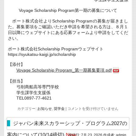
Voyage Scholarship Program第一期の募集について
ポート株式会社よりScholarship Programの募集が届きまし
た。募集要項をご確認いただき申請を希望される方は、８月１
日以降にウェブサイトにある応募フォームより申請をしてくだ
さい。
ポート株式会社Scholarship Programウェブサイト
https://syukatsu-kaigi.jp/scholarship
【添付】
Voyage Scholarship Program_第一期募集要項.pdf
【担当】
弓削商船高等専門学校
学生課学生支援係
TEL0897-77-4621
Voyage
カテゴリー:
お知らせ
,
奨学金
|
コメントを受け付けていません
Scholarship
Program
第
ジャパン未来スカラーシップ・プログラム2027の
一
期
の
案内について(10/14締切)
New
投稿日:
7月 23, 2026
作成者:
admin