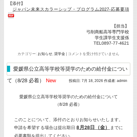
【添付】
ジャパン未来スカラーシップ・プログラム2027-応募要項
【担当】
弓削商船高等専門学校
学生課学生支援係
TEL0897-77-4621
ジ
カテゴリー:
お知らせ
,
奨学金
|
コメントを受け付けていません
ャ
パ
ン
愛媛県公立高等学校等奨学のための給付金につい
未
来
て（8/28 必着）
New
投稿日:
7月 18, 2026
作成者:
admin
ス
カ
ラ
愛媛県公立高等学校等奨学のための給付金について
ー
シ
（8/28 必着）
ッ
プ・
プ
このことについて、添付のとおりお知らせいたします。
ロ
グ
8月28日（金）
申請を希望する場合は提出期日
までに
ラ
ム
必要書類を提出してください。
2027