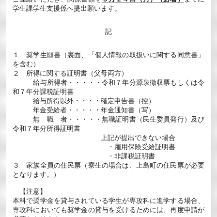
着）
学生課学生支援係へ提出願います。
New
は
記
１ 奨学生願書（裏面、「個人情報の取扱いに関する同意書」
を含む）
２ 所得に関する証明書（父母両方）
給与所得者・・・・・令和７年分源泉徴収票もしくは令
和７年分課税証明書
給与所得以外・・・・確定申告書（控）
年金受給者・・・・・年金通知書（写）
無 職 者・・・・・無職証明書（民生委員発行）及び
令和７年分所得証明書
上記が提出できない場合
・雇用保険受給証明書
・非課税証明書
３ 家族全員の住民票（寮生の場合は、上島町の住民票が必要
となります。）
【注意】
本科で奨学金を貸与されている学生が専攻科に進学する場合、
専攻科においても奨学金の貸与を受けるためには、再度申請が