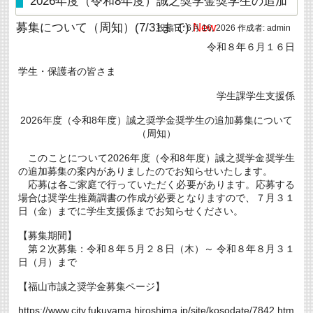
2026年度（令和8年度）誠之奨学金奨学生の追加
度
「広
募集について（周知）(7/31まで)
New
投稿日:
6月 16, 2026
作成者:
admin
島
県
令和８年６月１６日
高
校
学生・保護者の皆さま
生
等
奨
学生課学生支援係
学
給
2026年度（令和8年度）誠之奨学金奨学生の追加募集について
付
（周知）
金」
に
係
このことについて2026年度（令和8年度）誠之奨学金奨学生
る
の追加募集の案内がありましたのでお知らせいたします。
申
応募は各ご家庭で行っていただく必要があります。応募する
請
場合は奨学生推薦調書の作成が必要となりますので、７月３１
に
つ
日（金）までに学生支援係までお知らせください。
い
て
【募集期間】
(7/31
ま
第２次募集：令和８年５月２８日（木）～ 令和８年８月３１
で)
日（月）まで
New
は
【福山市誠之奨学金募集ページ】
https://www.city.fukuyama.hiroshima.jp/site/kosodate/7842.htm