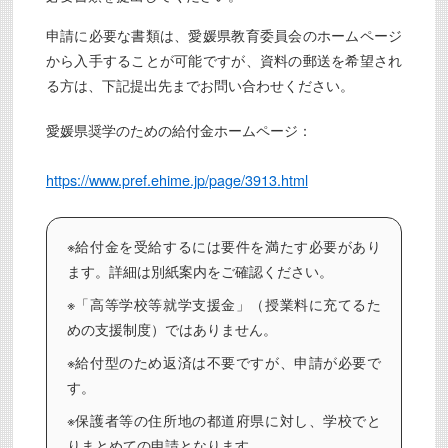
の
案
申請に必要な書類は、愛媛県教育委員会のホームページ
内
に
から入手することが可能ですが、資料の郵送を希望され
つ
る方は、下記提出先までお問い合わせください。
い
て
(10/14
愛媛県奨学のための給付金ホームページ：
締
切)
New
は
https://www.pref.ehime.jp/page/3913.html
※給付金を受給するには要件を満たす必要があり
ます。詳細は別紙案内をご確認ください。
※「高等学校等就学支援金」（授業料に充てるた
めの支援制度）ではありません。
※給付型のため返済は不要ですが、申請が必要で
す。
※保護者等の住所地の都道府県に対し、学校でと
りまとめての申請となります。