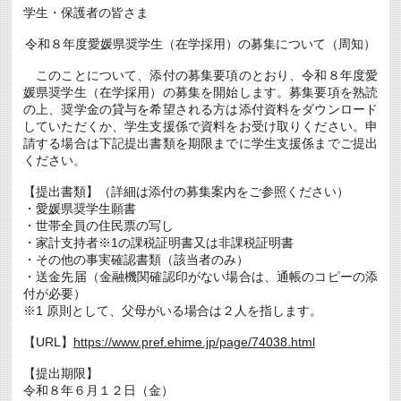
学生・保護者の皆さま
に
修
学
令和８年度愛媛県奨学生（在学採用）の募集について（周知）
す
る
このことについて、添付の募集要項のとおり、令和８年度愛
学
媛県奨学生（在学採用）の募集を開始します。募集要項を熟読
生
へ
の上、奨学金の貸与を希望される方は添付資料をダウンロード
の
していただくか、学生支援係で資料をお受け取りください。申
奨
請する場合は下記提出書類を期限までに学生支援係までご提出
学
ください。
金
に
つ
【提出書類】（詳細は添付の募集案内をご参照ください）
い
・愛媛県奨学生願書
て
・世帯全員の住民票の写し
(7/15
ま
・家計支持者※1の課税証明書又は非課税証明書
で)
・その他の事実確認書類（該当者のみ）
New
・送金先届（金融機関確認印がない場合は、通帳のコピーの添
は
付が必要）
※1 原則として、父母がいる場合は２人を指します。
【URL】
https://www.pref.ehime.jp/page/74038.html
【提出期限】
令和８年６月１２日（金）