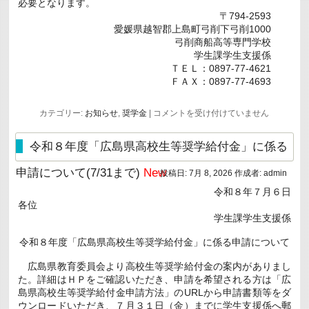
必要となります。
〒794-2593
愛媛県越智郡上島町弓削下弓削1000
弓削商船高等専門学校
学生課学生支援係
ＴＥＬ：0897-77-4621
ＦＡＸ：0897-77-4693
令
カテゴリー:
お知らせ
,
奨学金
|
コメントを受け付けていません
和
８
年
令和８年度「広島県高校生等奨学給付金」に係る
度
海
申請について(7/31まで)
New
投稿日:
7月 8, 2026
作成者:
admin
技
教
令和８年７月６日
育
各位
財
団
学生課学生支援係
秋
期
令和８年度「広島県高校生等奨学給付金」に係る申請について
奨
学
広島県教育委員会より高校生等奨学給付金の案内がありまし
金
の
た。詳細はＨＰをご確認いただき、申請を希望される方は「広
申
島県高校生等奨学給付金申請方法」のURLから申請書類等をダ
請
ウンロードいただき、７月３１日（金）までに学生支援係へ郵
に