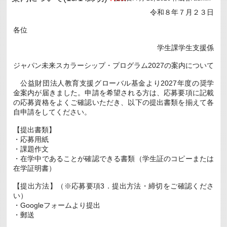
募
集
令和８年７月２３日
に
つ
各位
い
て
学生課学生支援係
(9/30
ま
で)
ジャパン未来スカラーシップ・プログラム2027の案内について
New
は
公益財団法人教育支援グローバル基金より2027年度の奨学
金案内が届きました。申請を希望される方は、応募要項に記載
の応募資格をよくご確認いただき、以下の提出書類を揃えて各
自申請をしてください。
【提出書類】
・応募用紙
・課題作文
・在学中であることが確認できる書類（学生証のコピーまたは
在学証明書）
【提出方法】（※応募要項3．提出方法・締切をご確認くださ
い）
・Googleフォームより提出
・郵送