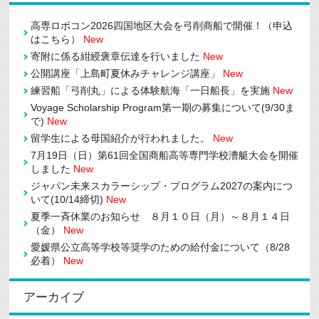
財
団
高専ロボコン2026四国地区大会を弓削商船で開催！（申込
STEM（理
系）
はこちら）
New
女
寄附に係る紺綬褒章伝達を行いました
New
子
奨
公開講座「上島町夏休みチャレンジ講座」
New
学
練習船「弓削丸」による体験航海「一日船長」を実施
New
助
成
Voyage Scholarship Program第一期の募集について(9/30ま
金
で)
New
の
案
留学生による母国紹介が行われました。
New
内
に
7月19日（日）第61回全国商船高等専門学校漕艇大会を開催
つ
しました
New
い
ジャパン未来スカラーシップ・プログラム2027の案内につ
て
(9/30
いて(10/14締切)
New
ま
夏季一斉休業のお知らせ ８月１０日（月）～８月１４日
で)
New
（金）
New
は
愛媛県公立高等学校等奨学のための給付金について（8/28
必着）
New
アーカイブ