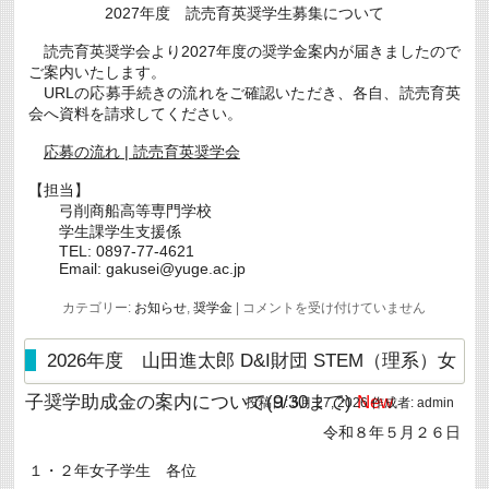
用）
2027年度 読売育英奨学生募集について
の
募
読売育英奨学会より2027年度の奨学金案内が届きましたので
集
に
ご案内いたします。
つ
URLの応募手続きの流れをご確認いただき、各自、読売育英
い
会へ資料を請求してください。
て
（周
知）
応募の流れ | 読売育英奨学会
(6/12
ま
【担当】
で)
弓削商船高等専門学校
New
は
学生課学生支援係
TEL: 0897-77-4621
Email: gakusei@yuge.ac.jp
2027
カテゴリー:
お知らせ
,
奨学金
|
コメントを受け付けていません
年
度
読
2026年度 山田進太郎 D&I財団 STEM（理系）女
売
育
子奨学助成金の案内について(9/30まで)
New
英
投稿日:
5月 27, 2026
作成者:
admin
奨
令和８年５月２６日
学
生
募
１・２年女子学生 各位
集