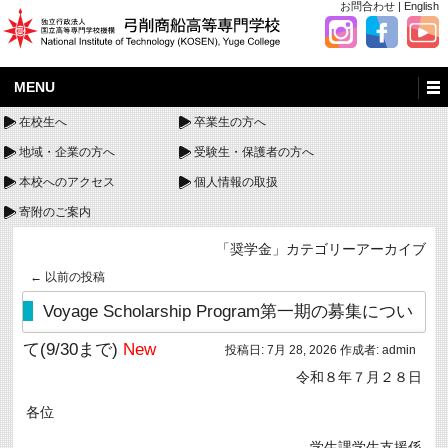
お問合わせ
|
English
MENU
在校生へ
卒業生の方へ
地域・企業の方へ
受験生・保護者の方へ
本校へのアクセス
個人情報の取扱
寄附のご案内
「
奨学金
」カテゴリーアーカイブ
←
以前の投稿
Voyage Scholarship Program第一期の募集につい
て(9/30まで)
New
投稿日:
7月 28, 2026
作成者:
admin
令和８年７月２８日
各位
学生課学生支援係