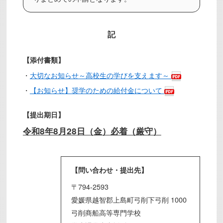
記
【添付書類】
・
大切なお知らせ～高校生の学びを支えます～
・
【お知らせ】奨学のための給付金について
【提出期日】
令和8年8月28日（金）必着（厳守）
【問い合わせ・提出先】
〒794-2593
愛媛県越智郡上島町弓削下弓削 1000
弓削商船高等専門学校