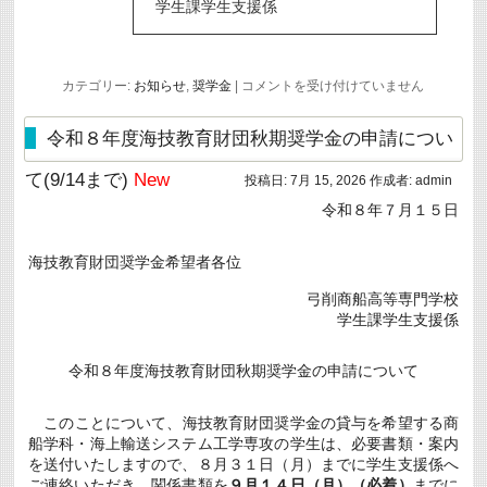
学生課学生支援係
愛
カテゴリー:
お知らせ
,
奨学金
|
コメントを受け付けていません
媛
県
公
令和８年度海技教育財団秋期奨学金の申請につい
立
高
て(9/14まで)
New
投稿日:
7月 15, 2026
作成者:
admin
等
学
令和８年７月１５日
校
等
奨
海技教育財団奨学金希望者各位
学
の
弓削商船高等専門学校
た
め
学生課学生支援係
の
給
付
令和８年度海技教育財団秋期奨学金の申請について
金
に
つ
このことについて、海技教育財団奨学金の貸与を希望する商
い
船学科・海上輸送システム工学専攻の学生は、必要書類・案内
て
（8/28
を送付いたしますので、８月３１日（月）までに学生支援係へ
必
ご連絡いただき、関係書類を
９月１４日（月）（必着）
までに