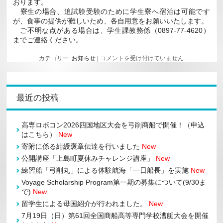
おります。
科
（海
寮生の場合、追試験受験のために学生寮へ宿泊は可能です
上
が、食事の提供が難しいため、各自用意をお願いいたします。
輸
ご不明な点がある場合は、学生課教務係（0897-77-4620）
送
までご連絡ください。
シ
ス
テ
令
カテゴリー:
お知らせ
|
コメントを受け付けていません
ム
和
工
６
学
年
専
度
攻）
前
最近の投稿
修
期
了
期
式
末
の
高専ロボコン2026四国地区大会を弓削商船で開催！（申込
試
挙
験
はこちら）
New
行
の
に
寄附に係る紺綬褒章伝達を行いました
New
追
つ
試
公開講座「上島町夏休みチャレンジ講座」
New
い
験
て
練習船「弓削丸」による体験航海「一日船長」を実施
New
に
(9/21)
つ
は
Voyage Scholarship Program第一期の募集について(9/30ま
い
で)
New
て
(8/19-
留学生による母国紹介が行われました。
New
21)
は
7月19日（日）第61回全国商船高等専門学校漕艇大会を開催