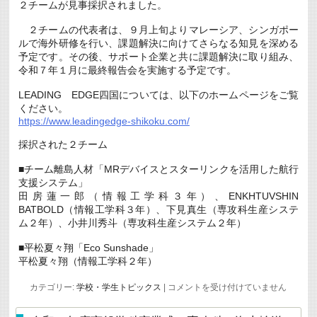
２チームが見事採択されました。
２チームの代表者は、９月上旬よりマレーシア、シンガポー
ルで海外研修を行い、課題解決に向けてさらなる知見を深める
予定です。その後、サポート企業と共に課題解決に取り組み、
令和７年１月に最終報告会を実施する予定です。
LEADING EDGE四国については、以下のホームページをご覧
ください。
https://www.leadingedge-shikoku.com/
採択された２チーム
■チーム離島人材「MRデバイスとスターリンクを活用した航行
支援システム」
田房蓮一郎（情報工学科３年）、ENKHTUVSHIN
BATBOLD（情報工学科３年）、下見真生（専攻科生産システ
ム２年）、小井川秀斗（専攻科生産システム２年）
■平松夏々翔「Eco Sunshade」
平松夏々翔（情報工学科２年）
LEADING
カテゴリー:
学校・学生トピックス
|
コメントを受け付けていません
EDGE
四
国