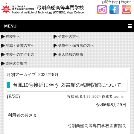
お問合わせ
|
English
MENU
在校生へ
卒業生の方へ
地域・企業の方へ
受験生・保護者の方へ
本校へのアクセス
個人情報の取扱
寄附のご案内
月別アーカイブ:
2024年8月
台風10号接近に伴う 図書館の臨時閉館について
(8/30)
投稿日:
8月 29, 2024
作成者:
admin
令和6年8月29日
利用者の皆さま
弓削商船高等専門学校図書館長