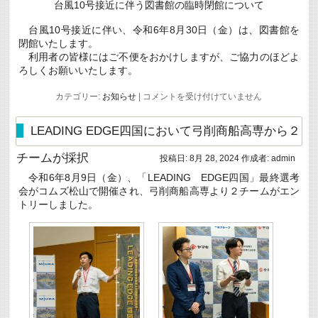
台風10号接近に伴う図書館の臨時閉館について
台風10号接近に伴い、令和6年8月30日（金）は、図書館を
閉館いたします。
利用者の皆様にはご不便をおかけしますが、ご協力のほどよ
ろしくお願いいたします。
台
カテゴリー:
お知らせ
|
コメントを受け付けていません
風
10
号
LEADING EDGE四国において弓削商船高専から２
接
近
チームが採択
に
投稿日:
8月 28, 2024
作成者:
admin
伴
令和6年8月9日（金）、「LEADING EDGE四国」最終選考
う
図
会がコムズ松山で開催され、弓削商船高専より２チームがエン
書
トリーしました。
館
の
臨
時
閉
館
に
つ
い
て
(8/30)