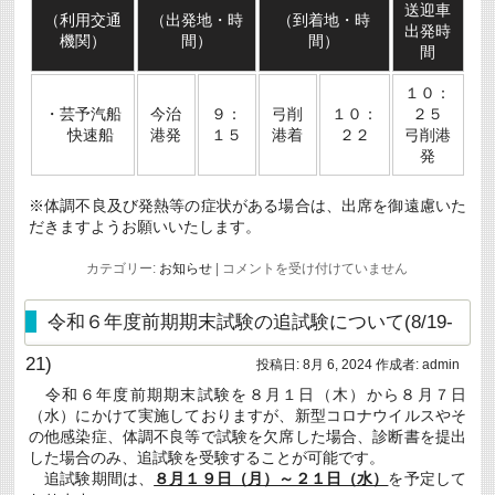
送迎車
（利用交通
（出発地・時
（到着地・時
出発時
機関）
間）
間）
間
１０：
・芸予汽船
今治
９：
弓削
１０：
２５
快速船
港発
１５
港着
２２
弓削港
発
※体調不良及び発熱等の症状がある場合は、出席を御遠慮いた
だきますようお願いいたします。
令
カテゴリー:
お知らせ
|
コメントを受け付けていません
和
６
年
令和６年度前期期末試験の追試験について(8/19-
度
商
21)
投稿日:
8月 6, 2024
作成者:
admin
船
学
令和６年度前期期末試験を８月１日（木）から８月７日
科
（水）にかけて実施しておりますが、新型コロナウイルスやそ
卒
業
の他感染症、体調不良等で試験を欠席した場合、診断書を提出
式・
した場合のみ、追試験を受験することが可能です。
専
追試験期間は、
８月１９日（月）～２１日（水）
を予定して
攻