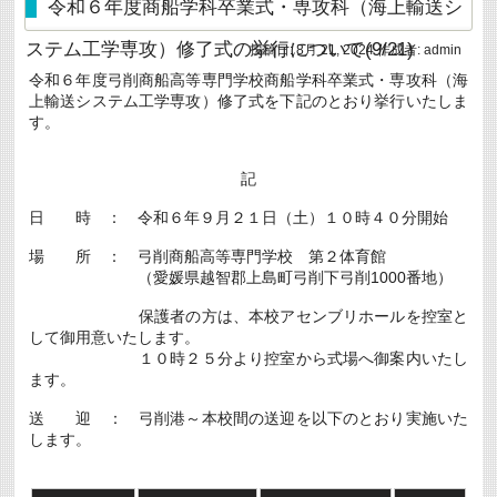
令和６年度商船学科卒業式・専攻科（海上輸送シ
に
お
ステム工学専攻）修了式の挙行について(9/21)
い
投稿日:
8月 21, 2024
作成者:
admin
て
令和６年度弓削商船高等専門学校商船学科卒業式・専攻科（海
弓
削
上輸送システム工学専攻）修了式を下記のとおり挙行いたしま
商
す。
船
高
専
記
か
ら
２
日 時 ： 令和６年９月２１日（土）１０時４０分開始
チ
ー
場 所 ： 弓削商船高等専門学校 第２体育館
ム
（愛媛県越智郡上島町弓削下弓削1000番地）
が
採
択
保護者の方は、本校アセンブリホールを控室と
は
して御用意いたします。
１０時２５分より控室から式場へ御案内いたし
ます。
送 迎 ： 弓削港～本校間の送迎を以下のとおり実施いた
します。