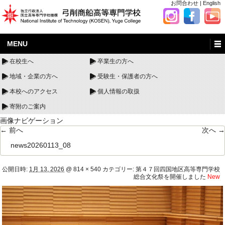
お問合わせ
|
English
MENU
在校生へ
卒業生の方へ
地域・企業の方へ
受験生・保護者の方へ
本校へのアクセス
個人情報の取扱
寄附のご案内
画像ナビゲーション
← 前へ
次へ →
news20260113_08
公開日時:
1月 13, 2026
@
814 × 540
カテゴリー:
第４７回四国地区高等専門学校
総合文化祭を開催しました
New