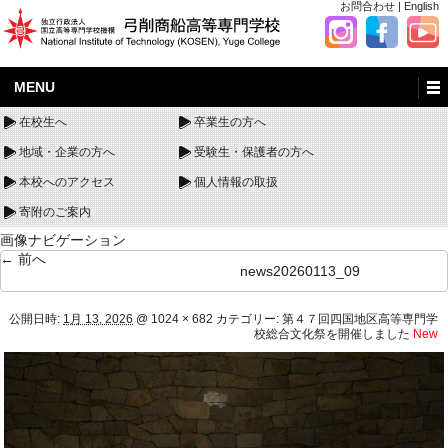
お問合わせ
|
English
MENU
在校生へ
卒業生の方へ
地域・企業の方へ
受験生・保護者の方へ
本校へのアクセス
個人情報の取扱
寄附のご案内
画像ナビゲーション
← 前へ
news20260113_09
公開日時:
1月 13, 2026
@
1024 × 682
カテゴリー:
第４７回四国地区高等専門学
校総合文化祭を開催しました
New