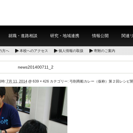
就職・進路相談
研究・地域連携
情報公開
関連
の方へ
本校へのアクセス
個人情報の取扱
寄附のご案内
news201400711_2
時:
7月 11, 2014
@
639 × 426
カテゴリー:
弓削商船カレー（仮称）第２回レシピ