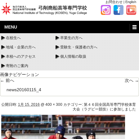
お問合わせ
|
English
MENU
在校生へ
卒業生の方へ
地域・企業の方へ
受験生・保護者の方へ
本校へのアクセス
個人情報の取扱
寄附のご案内
画像ナビゲーション
← 前へ
次へ →
news20160115_4
公開日時:
1月 15, 2016
@
400 × 300
カテゴリー:
第４６回全国高等専門学校体育
大会（ラグビー競技）に参加しました