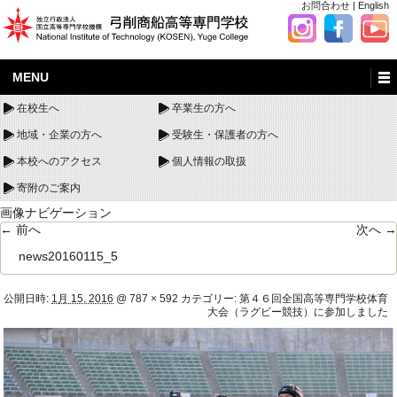
お問合わせ
|
English
MENU
在校生へ
卒業生の方へ
地域・企業の方へ
受験生・保護者の方へ
本校へのアクセス
個人情報の取扱
寄附のご案内
画像ナビゲーション
← 前へ
次へ →
news20160115_5
公開日時:
1月 15, 2016
@
787 × 592
カテゴリー:
第４６回全国高等専門学校体育
大会（ラグビー競技）に参加しました