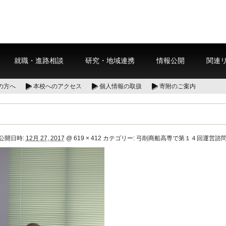
就職・進路相談
研究・地域連携
情報公開
関連
の方へ
本校へのアクセス
個人情報の取扱
寄附のご案内
公開日時:
12月 27, 2017
@
619 × 412
カテゴリー:
弓削商船高専で第１４回運営諮