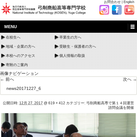
お問合わせ
|
English
MENU
在校生へ
卒業生の方へ
地域・企業の方へ
受験生・保護者の方へ
本校へのアクセス
個人情報の取扱
寄附のご案内
画像ナビゲーション
← 前へ
次へ →
news20171227_6
公開日時:
12月 27, 2017
@
619 × 412
カテゴリー:
弓削商船高専で第１４回運営
諮問会議を開催