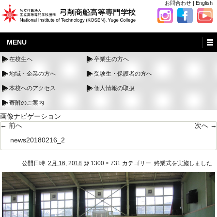
お問合わせ
|
English
MENU
在校生へ
卒業生の方へ
地域・企業の方へ
受験生・保護者の方へ
本校へのアクセス
個人情報の取扱
寄附のご案内
画像ナビゲーション
← 前へ
次へ →
news20180216_2
公開日時:
2月 16, 2018
@
1300 × 731
カテゴリー:
終業式を実施しました