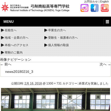
お問合わせ
|
English
MENU
在校生へ
卒業生の方へ
地域・企業の方へ
受験生・保護者の方へ
本校へのアクセス
個人情報の取扱
寄附のご案内
画像ナビゲーション
← 前へ
次へ →
news20180216_3
公開日時:
2月 16, 2018
@
1300 × 731
カテゴリー:
終業式を実施しました