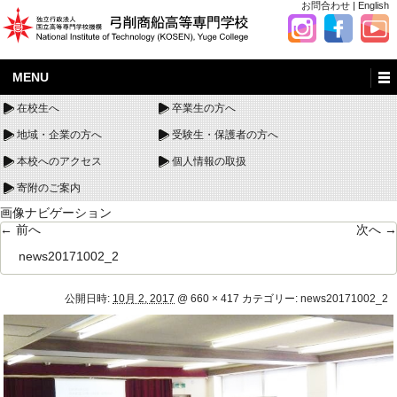
お問合わせ
|
English
MENU
在校生へ
卒業生の方へ
地域・企業の方へ
受験生・保護者の方へ
本校へのアクセス
個人情報の取扱
寄附のご案内
画像ナビゲーション
← 前へ
次へ →
news20171002_2
公開日時:
10月 2, 2017
@
660 × 417
カテゴリー:
news20171002_2