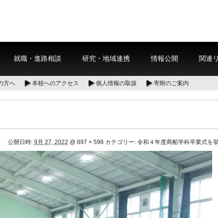
就職・進路相談
研究・地域連携
情報公開
関連
の方へ
本校へのアクセス
個人情報の取扱
寄附のご案内
公開日時:
9月 27, 2022
@
897 × 598
カテゴリー:
令和４年度商船学科卒業式を