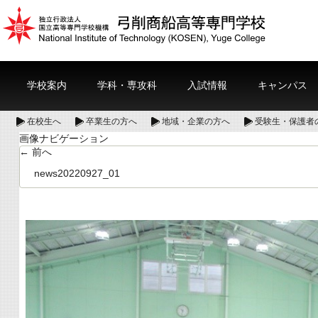
学校案内
学科・専攻科
入試情報
キャンパス
在校生へ
卒業生の方へ
地域・企業の方へ
受験生・保護者
画像ナビゲーション
← 前へ
news20220927_01