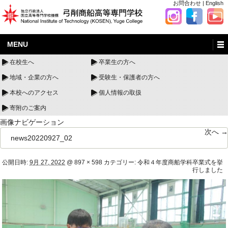
お問合わせ
|
English
MENU
在校生へ
卒業生の方へ
地域・企業の方へ
受験生・保護者の方へ
本校へのアクセス
個人情報の取扱
寄附のご案内
画像ナビゲーション
次へ →
news20220927_02
公開日時:
9月 27, 2022
@
897 × 598
カテゴリー:
令和４年度商船学科卒業式を挙
行しました