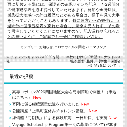
面に切替える際には、保護者の確認サインを記入した2週間分
の健康観察表を必ず提出していただきます。発熱や全身症状、
感染拡大地域への外出履歴などがある場合は、様子を見て大事
をとっていただくこともあります。
特に遠方からの寮生は、2
週間分の健康観察表を忘れた場合に、帰寮を受入れず、その場
で帰宅していただくことになりますので、記入漏れや忘れるこ
との無いように、ご家庭でも十分にご確認ください。
カテゴリー:
お知らせ
,
コロナウイルス関連
パーマリンク
←
チャレンジキャンパス2020を開
本校における「新型コロナウイルス
催
感染症対策指針」【学生・保護者
用】第3版について
→
最近の投稿
高専ロボコン2026四国地区大会を弓削商船で開催！（申込
はこちら）
New
寄附に係る紺綬褒章伝達を行いました
New
公開講座「上島町夏休みチャレンジ講座」
New
練習船「弓削丸」による体験航海「一日船長」を実施
New
Voyage Scholarship Program第一期の募集について(9/30ま