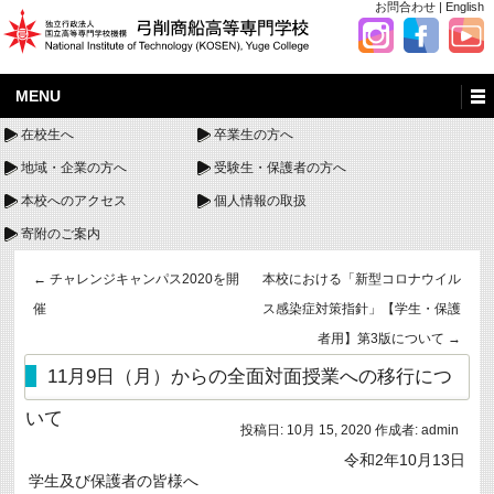
お問合わせ
|
English
MENU
在校生へ
卒業生の方へ
地域・企業の方へ
受験生・保護者の方へ
本校へのアクセス
個人情報の取扱
寄附のご案内
←
チャレンジキャンパス2020を開
本校における「新型コロナウイル
催
ス感染症対策指針」【学生・保護
者用】第3版について
→
11月9日（月）からの全面対面授業への移行につ
いて
投稿日:
10月 15, 2020
作成者:
admin
令和2年10月13日
学生及び保護者の皆様へ