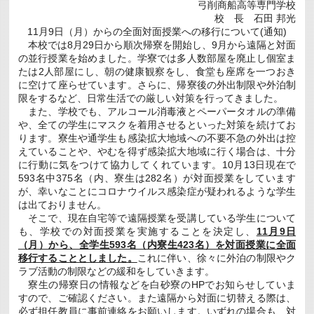
弓削商船高等専門学校
校 長 石田 邦光
11月9日（月）からの全面対面授業への移行について(通知)
本校では8月29日から順次帰寮を開始し、9月から遠隔と対面
の並行授業を始めました。学寮では多人数部屋を廃止し個室ま
たは2人部屋にし、朝の健康観察をし、食堂も座席を一つおき
に空けて座らせています。さらに、帰寮後の外出制限や外泊制
限をするなど、日常生活での厳しい対策を行ってきました。
また、学校でも、アルコール消毒液とペーパータオルの準備
や、全ての学生にマスクを着用させるといった対策を続けてお
ります。寮生や通学生も感染拡大地域への不要不急の外出は控
えていることや、やむを得ず感染拡大地域に行く場合は、十分
に行動に気をつけて協力してくれています。10月13日現在で
593名中375名（内、寮生は282名）が対面授業をしています
が、幸いなことにコロナウイルス感染症が疑われるような学生
は出ておりません。
そこで、現在自宅等で遠隔授業を受講している学生について
も、学校での対面授業を実施することを決定し、
11月9日
（月）から、全学生593名（内寮生423名）を対面授業に全面
移行することとしました。
これに伴い、徐々に外泊の制限やク
ラブ活動の制限などの緩和をしていきます。
寮生の帰寮日の情報などを白砂寮のHPでお知らせしていま
すので、ご確認ください。また遠隔から対面に切替える際は、
必ず担任教員に事前連絡をお願いします。いずれの場合も、対