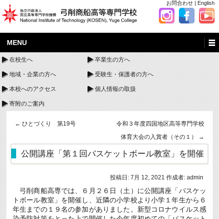
お問合わせ
|
English
MENU
在校生へ
卒業生の方へ
地域・企業の方へ
受験生・保護者の方へ
本校へのアクセス
個人情報の取扱
寄附のご案内
←
ひとづくり 第19号
令和３年度四国地区高等専門学校
体育大会の入賞者（その１）
→
公開講座「第１回バスケットボール教室」を開催
投稿日:
7月 12, 2021
作成者:
admin
弓削商船高専では、６月２６日（土）に公開講座「バスケッ
トボール教室」を開催し、近隣の小学校より小学１年生から６
年生までの１９名の参加がありました。新型コロナウイルス感
染予防対策をとった上で開催した今年度初めての「バスケット