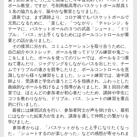
ボール教室」ですが、弓削商船高専のバスケットボール部員１
１名の協力もあり、賑やかな教室となりました。
講座では、まず講師より、コロナ禍でもバスケットボールで
元気になるために、「楽しむ」「つながり」「チャレンジ」を
テーマに、バスケットボールの３つの武器「シュート」「ドリ
ブル」「パス」が上手くなるためにはボールコントロールが重
要との話がありました。
その後班に分かれ、コミュニケーションを取り合うために、
自己紹介やストレッチ、ボールを使ってドリブル練習や鬼ごっ
こをしました。ボールを使ってのリレーでは、ボールを２つ重
ねて運んだり、ジャグリングをしながらパスを出したり、チー
ムでドリブルの速さを競争したりと、ボールコントロールを意
識しながら様々な練習をしました。シュート練習では、途中講
師より、受講者と学生の違うところを指摘され、ふわっとした
曲線的なボールを投げるよう指導がありました。第１回目の教
室では、ほとんどの参加者が初心者だったため、講師や学生に
コツを教わりながら、ドリブル、パス、シュートの練習を重点
的に行いました。
最後には練習試合を行い、参加者同士が声を掛け合い、最初
にはなかった結束力が生まれ、講座を通して仲間との繋がりを
学びました。
参加者からは、「バスケットがもっと上手になりたくなっ
た」「シュートするのが楽しかった」などの感想が寄せられま