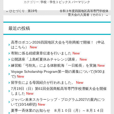
カテゴリー:
学校・学生トピックス
パーマリンク
←
ひとづくり 第19号
令和３年度四国地区高等専門学校体
育大会の入賞者（その１）
→
最近の投稿
高専ロボコン2026四国地区大会を弓削商船で開催！（申込
はこちら）
New
寄附に係る紺綬褒章伝達を行いました
New
公開講座「上島町夏休みチャレンジ講座」
New
練習船「弓削丸」による体験航海「一日船長」を実施
New
Voyage Scholarship Program第一期の募集について(9/30ま
で)
New
留学生による母国紹介が行われました。
New
7月19日（日）第61回全国商船高等専門学校漕艇大会を開催
しました
New
ジャパン未来スカラーシップ・プログラム2027の案内につ
いて(10/14締切)
New
夏季一斉休業のお知らせ ８月１０日（月）～８月１４日