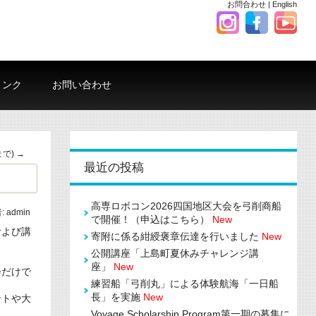
お問合わせ
|
English
リンク
お問い合わせ
まで)
→
最近の投稿
高専ロボコン2026四国地区大会を弓削商船
:
admin
で開催！（申込はこちら）
New
および講
寄附に係る紺綬褒章伝達を行いました
New
公開講座「上島町夏休みチャレンジ講
座」
New
会だけで
練習船「弓削丸」による体験航海「一日船
長」を実施
New
ントや大
Voyage Scholarship Program第一期の募集に