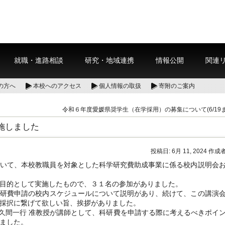
就職・進路相談
研究・地域連携
情報公開
関連
の方へ
本校へのアクセス
個人情報の取扱
寄附のご案内
令和６年度愛媛県奨学生（在学採用）の募集について(6/19
施しました
投稿日:
6月 11, 2024
作成者
において、本校教職員を対象とした科学研究費助成事業に係る校内説明会
目的として実施したもので、３１名の参加がありました。
科研費申請の校内スケジュールについて説明があり、続けて、この講演
採択に繋げて欲しい旨、挨拶がありました。
佐久間一行 准教授が講師として、科研費を申請する際に考えるべきポイ
ました。