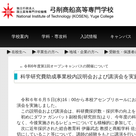
学校案内
学科・専攻科
入試情報
キャンパス
在校生へ
卒業生の方へ
地域・企業の方へ
受験生・保護者
←
令和6年度第1回オープンキャンパスの開催について
科学研究費助成事業校内説明会および講演会を実
令和６年６月５日(水)16：00から本校アセンブリホール
演会を実施しました。
この説明会および講演会は、科研費採択数・採択率の向上を
初めにダワァ ガンバット副校長(研究担当)より、今年度の
なく、今後実施されるレビューについても積極的に参加して、
次に近年採択された総合教育科 伊藤武志 教授と商船学科 
切にしていること等について、講師の経験をもとに講演を行い