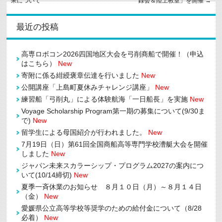
果について
録会＆陸上教室」を開催
→
最近の投稿
高専ロボコン2026四国地区大会を弓削商船で開催！（申込
はこちら）
New
寄附に係る紺綬褒章伝達を行いました
New
公開講座「上島町夏休みチャレンジ講座」
New
練習船「弓削丸」による体験航海「一日船長」を実施
New
Voyage Scholarship Program第一期の募集について(9/30ま
で)
New
留学生による母国紹介が行われました。
New
7月19日（日）第61回全国商船高等専門学校漕艇大会を開催
しました
New
ジャパン未来スカラーシップ・プログラム2027の案内につ
いて(10/14締切)
New
夏季一斉休業のお知らせ ８月１０日（月）～８月１４日
（金）
New
愛媛県公立高等学校等奨学のための給付金について（8/28
必着）
New