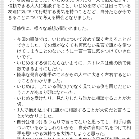
信頼できる大人に相談すること、いじめを防ぐには困っている
友達に気づいて行動する勇気を持つことなど、自分たちが今で
きることについて考える機会となりました。
研修後に、様々な感想が聞かれました。
・今回の研修では、いじめについて改めて深く考えることが
できました。その気がなくても何気ない発言で誰かを傷つ
けてしまうことのないように一言一言に気をつけていきた
いです。
・いじめをする側にならないように、ストレスは他の所で発
散できるようにしたい。
・軽率な発言が相手のこれからの人生に大きく左右するとい
うことがわかりました。
・いじめは、している側だけでなく見ている側も同じだとい
うことがあまり頭になかった。
・いじめを受けたり、見たりしたら誰かに相談することが大
切。
・1人で抱え込まずに誰かに相談することが大切だと言うこ
とがわかりました。
・自分は傷つけるつもりで言ってないと思っても、相手は傷
ついているかもしれないから、自分の言動に気をつけて相
手を思いやる気持ちを大切にしようと思った。