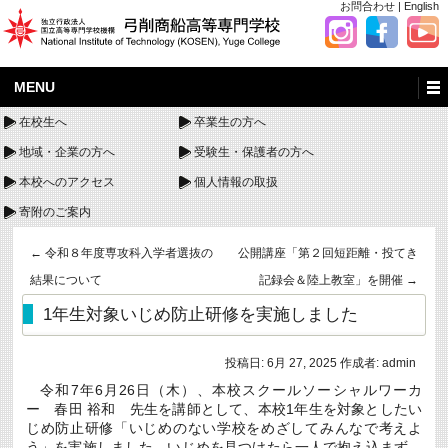
お問合わせ
|
English
MENU
在校生へ
卒業生の方へ
地域・企業の方へ
受験生・保護者の方へ
本校へのアクセス
個人情報の取扱
寄附のご案内
←
令和８年度専攻科入学者選抜の
公開講座「第２回短距離・投てき
結果について
記録会＆陸上教室」を開催
→
1年生対象いじめ防止研修を実施しました
投稿日:
6月 27, 2025
作成者:
admin
令和7年6月26日（木）、本校スクールソーシャルワーカ
ー 春田 裕和 先生を講師として、本校1年生を対象としたい
じめ防止研修「いじめのない学校をめざしてみんなで考えよ
う」を実施しました。いじめを見つけたら一人で抱え込まず、