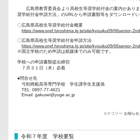
広島県教育委員会より高校生等奨学給付金の案内がありま
奨学給付金申請方法」のURLから申請書類等をダウンロード
〇広島県高校生等奨学給付金概要
https://www.pref.hiroshima.lg.jp/site/kyouiku09/06senior-2
〇広島県高校生等奨学給付金申請方法
https://www.pref.hiroshima.lg.jp/site/kyouiku09/06senior-2
※国立学校のため申請は紙媒体でのみ可能です。
学校への申請書類提出締切
７月３１日（木）必着
●問合せ先
弓削商船高等専門学校 学生課学生支援係
TEL: 0897-77-4621
Email: gakusei@yuge.ac.jp
カテゴリー:
お知らせ
令和７年度 学校要覧