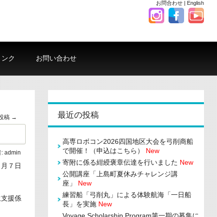
お問合わせ
|
English
リンク
お問い合わせ
最近の投稿
投稿
→
高専ロボコン2026四国地区大会を弓削商船
で開催！（申込はこちら）
New
:
admin
寄附に係る紺綬褒章伝達を行いました
New
７月７日
公開講座「上島町夏休みチャレンジ講
座」
New
練習船「弓削丸」による体験航海「一日船
生支援係
長」を実施
New
Voyage Scholarship Program第一期の募集に