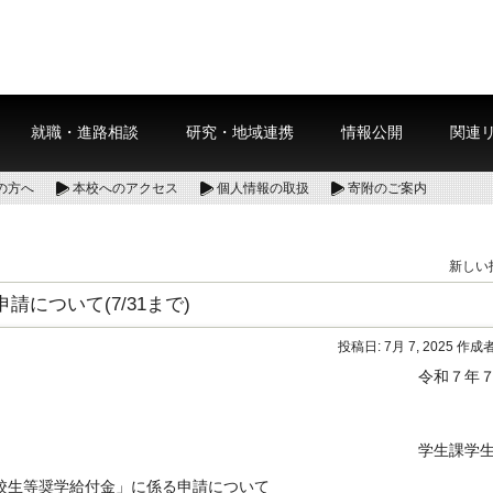
就職・進路相談
研究・地域連携
情報公開
関連
の方へ
本校へのアクセス
個人情報の取扱
寄附のご案内
新しい
について(7/31まで)
投稿日:
7月 7, 2025
作成者
令和７年
学生課学
校生等奨学給付金」に係る申請について