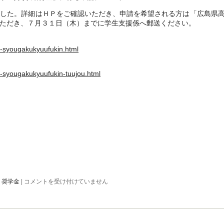
した。詳細はＨＰをご確認いただき、申請を希望される方は「広島県
いただき、７月３１日（木）までに学生支援係へ郵送ください。
nd-syougakukyuufukin.html
nd-syougakukyuufukin-tuujou.html
令
,
奨学金
|
コメントを受け付けていません
和
７
年
度
「広