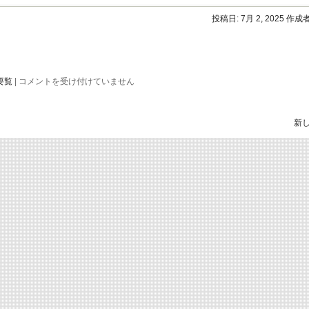
島
県
投稿日:
7月 2, 2025
作成者
高
校
生
等
奨
学
令
要覧
|
コメントを受け付けていません
給
和
付
７
金」
年
に
度
新
係
学
る
校
申
要
請
覧
に
は
つ
い
て
(7/31
ま
で)
は