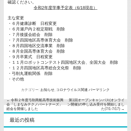
確認ください。
令和2年度学事予定表（6/18現在）
主な変更
・６月健康診断 日程変更
・６月瀬戸内２校定期戦 削除
・７月後援会総会 削除
・７月四国地区高専体育大会 削除
・８月四国地区交流事業 削除
・８月全国高専体育大会 削除
・９月卒業式 日程変更
・１１月ロボットコンテスト四国地区大会、全国大会 削除
・１２月四国地区高専総合文化祭 削除
・弓削丸運航関係 削除
・その他
カテゴリー:
お知らせ
,
コロナウイルス関連
パーマリンク
←
令和２年度弓削商船高専技術振興
第1回オープンキャンパス(オンライ
会「しまなみテクノパートナーズ」
ン開催)の申し込み受付を開始しまし
総会を開催しました
た(7/1-7/17)
→
最近の投稿