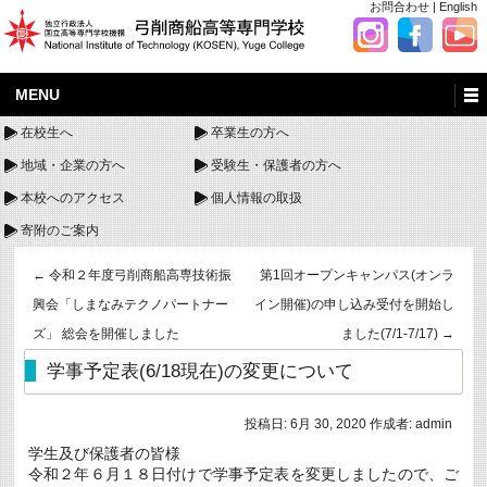
お問合わせ
|
English
MENU
在校生へ
卒業生の方へ
地域・企業の方へ
受験生・保護者の方へ
本校へのアクセス
個人情報の取扱
寄附のご案内
←
令和２年度弓削商船高専技術振
第1回オープンキャンパス(オンラ
興会「しまなみテクノパートナー
イン開催)の申し込み受付を開始し
ズ」 総会を開催しました
ました(7/1-7/17)
→
学事予定表(6/18現在)の変更について
投稿日:
6月 30, 2020
作成者:
admin
学生及び保護者の皆様
令和２年６月１８日付けで学事予定表を変更しましたので、ご