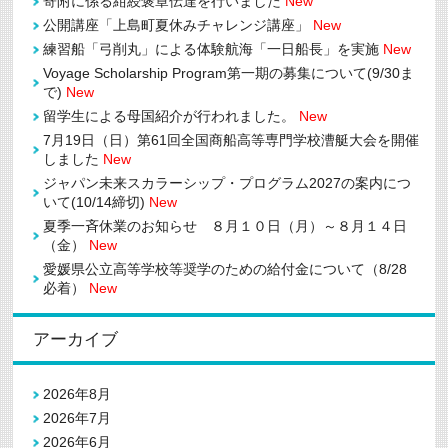
寄附に係る紺綬褒章伝達を行いました
New
公開講座「上島町夏休みチャレンジ講座」
New
練習船「弓削丸」による体験航海「一日船長」を実施
New
Voyage Scholarship Program第一期の募集について(9/30ま
で)
New
留学生による母国紹介が行われました。
New
7月19日（日）第61回全国商船高等専門学校漕艇大会を開催
しました
New
ジャパン未来スカラーシップ・プログラム2027の案内につ
いて(10/14締切)
New
夏季一斉休業のお知らせ ８月１０日（月）～８月１４日
（金）
New
愛媛県公立高等学校等奨学のための給付金について（8/28
必着）
New
アーカイブ
2026年8月
2026年7月
2026年6月