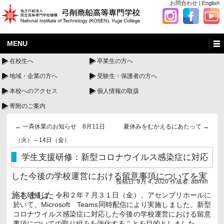
お問合わせ
|
English
MENU
在校生へ
卒業生の方へ
地域・企業の方へ
受験生・保護者の方へ
本校へのアクセス
個人情報の取扱
寄附のご案内
←
一斉休業のお知らせ 8月11日
夏休みをむかえるにあたって
→
（火）～14日（金）
学生支援研修：新型コロナウイルス感染症に対応
した今後の学校運営における留意事項についてを実
投稿日:
8月 4, 2020
作成者:
admin
施しました
本研修は、令和２年７月３１日（金）、アセンブリホールに
於いて、Microsoft Teams同時配信により実施しました。新型
コロナウイルス感染症に対応した今後の学校運営における留意
事項についての取り組みを強化することを目的としました。