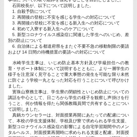
石田校長が、以下について説明しました。
1. 自殺予防について
2. 再開後の登校に不安を感じる学生への対応について
3. 再開後の登校に不安を感じる新入生への対応について
4. 初めて入寮する新入生へのケアについて
5. 新型コロナウイルス感染症に関連した学生へのいじめ、差
別の防止について
6. 自治体による都道府県をまたぐ不要不急の移動制限の要請
および 14 日間の待機措置の要請への対応について
水崎学生主事は、いじめ防止基本方針及び学級担任への教
育・サポート体制について説明するとともに、より一層学生の
様子を注意深く見守ることで重大事態の発生を可能な限り未然
に防ぐよう学校一丸となった対応を行うことについて呼びかけ
ました。
寳珠山寮務主事は、学生寮の閉鎖性といじめ防止についての
講話を中心として、日ごろから学生の様子を観察し声掛けを行
うこと、何か情報を得たら関係教職員間で共有することについ
て説明しました。
真鍋カウンセラーは、対面授業再開にあたっての配慮につい
て、本校の学生支援体制、学校及び寮で求められる学生支援、
新型コロナウイルス感染症の影響による自宅学習期間中のメン
タルヘルス、対面授業再開時に求められる支援と配慮、対面授