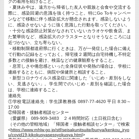
クの着用を続けること。
・夏休み中は、遠方から帰省した友人や親族と会食や交流する
際に、感染回避の意識を強く持つこと。特にGo Toキャンペー
ンなどで移動に伴う感染拡大が懸念されます。感染しないよう
に、感染させないように強く意識した行動を取ってください。
・十分な感染防止対策がなされていないカラオケや飲食店、ま
た繁華街など、感染拡大のクラスターとなりそうなところには
近づかない、立ち寄らない。
・移動制限都道府県に行くときは、万が一発症した場合に備え
て行動の記録をとっておく。帰宅後２週間は自宅待機し不特定
多数との接触を避け、検温などの健康観察をすること。
・息苦しさや倦怠感といった全身症状や発熱の場合は、学校に
連絡するとともに、病院や保健所と相談すること。
・新型コロナウイルス感染症に関連した「いじめ・差別をしな
い、見逃さない」。学生間でのいじめ・差別を確認した場合
は、学校に連絡すること。
連絡先
①学校電話連絡先：学生課教務係 0897-77-4620 平日 8:30～
17:00
②帰国者・接触者相談センター
（愛媛県） 089-909-3483 ２４時間対応（土日祝日含む）
（その他の管轄地域）「帰国者・接触者相談センター」で検索
<
https://www.mhlw.go.jp/stf/seisakunitsuite/bunya/kenkou_iryo
u/covid19-kikokusyasessyokusya.html
>