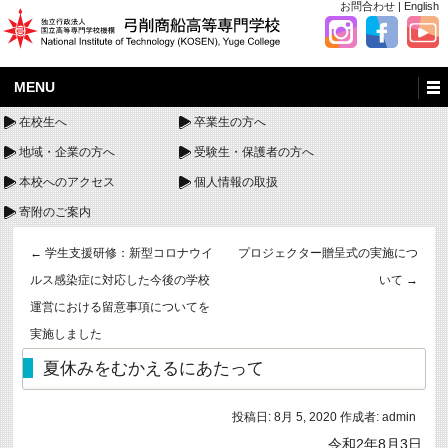
お問合わせ
|
English
MENU
在校生へ
卒業生の方へ
地域・企業の方へ
受験生・保護者の方へ
本校へのアクセス
個人情報の取扱
寄附のご案内
←
学生支援研修：新型コロナウイ
プロジェクター贈呈式の実施につ
ルス感染症に対応した今後の学校
いて
→
運営における留意事項についてを
実施しました
夏休みをむかえるにあたって
投稿日:
8月 5, 2020
作成者:
admin
令和2年8月3日