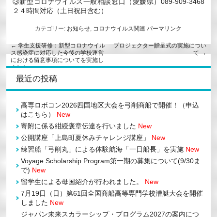
③新型コロナウイルス一般相談窓口（愛媛県）089-909-3468
２４時間対応（土日祝日含む）
カテゴリー:
お知らせ
,
コロナウイルス関連
パーマリンク
←
学生支援研修：新型コロナウイル
プロジェクター贈呈式の実施につい
ス感染症に対応した今後の学校運営
て
→
における留意事項についてを実施し
ました
最近の投稿
高専ロボコン2026四国地区大会を弓削商船で開催！（申込
はこちら）
New
寄附に係る紺綬褒章伝達を行いました
New
公開講座「上島町夏休みチャレンジ講座」
New
練習船「弓削丸」による体験航海「一日船長」を実施
New
Voyage Scholarship Program第一期の募集について(9/30ま
で)
New
留学生による母国紹介が行われました。
New
7月19日（日）第61回全国商船高等専門学校漕艇大会を開催
しました
New
ジャパン未来スカラーシップ・プログラム2027の案内につ