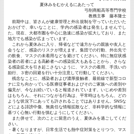
夏休みをむかえるにあたって
弓削商船高等専門学校
教務主事 藤本隆士
前期中は、皆さんが健康管理と外出規制を守っていただいた
おかげで、幸いなことに、学内の感染者は発生しませんでし
た。現在、大都市圏を中心に急速に感染が拡大しており、また
地方でも感染が広まっています。
これから夏休みに入り、帰省などで遠方からの親族や友人と
会うなど、感染のリスクが増えます。集団での行動、外出先で
の飲食、マスクの未着用などを避けてください。特に無症状感
染者の若者による高齢者への感染拡大もあることから、さらな
る感染拡大を引き起こさないように、マスクの着用、手洗いの
励行、３密の回避を行い十分注意して行動してください。
残念なことに、感染者および濃厚接触者、最前線で新型コロ
ナに立ち向かっている医療従事者およびそのご家族への差別や
偏見が、今なお続いていると報道されています。いじめや差別
はもちろん、それにつながる行為は、平常時はもちろん、どの
ような状況下にあっても許されることではありません。SNSな
どによる誹謗中傷、無責任な情報拡散など、非科学的な情報に
基づく心無い行動を慎むようにしてください。
また併せて、次のことに留意のうえ、夏休みを過ごしてくだ
さい。
・暑くなりますが、日常生活でも熱中症対策をとりつつ、マス