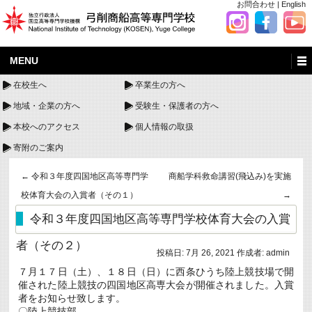
お問合わせ
|
English
MENU
在校生へ
卒業生の方へ
地域・企業の方へ
受験生・保護者の方へ
本校へのアクセス
個人情報の取扱
寄附のご案内
←
令和３年度四国地区高等専門学
商船学科救命講習(飛込み)を実施
校体育大会の入賞者（その１）
→
令和３年度四国地区高等専門学校体育大会の入賞
者（その２）
投稿日:
7月 26, 2021
作成者:
admin
７月１７日（土）、１８日（日）に西条ひうち陸上競技場で開
催された陸上競技の四国地区高専大会が開催されました。入賞
者をお知らせ致します。
〇陸上競技部