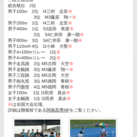
総合順位 2位
男子100m 2位 I4三村 志音
※
3位 M3藤原 翔一
※
男子200m 1位 I4三村 志音
※
男子400m 1位 S3桒田 将渡
※
2位 S4仁井田 康一朗
※
男子800m 3位 S4仁井田 康一朗
※
男子110mH 4位 I2小林 大聖
※
男子4×100mリレー 1位
※
男子4×400mリレー 2位
※
男子走高跳 2位 M5古岡 大空
※
男子走幅跳 3位 M3藤原 翔一
※
男子三段跳 2位 M5古岡 大空
男子砲丸投 3位 M5德岡 青樹
※
男子円盤投 4位 M5德岡 青樹
※
女子100m 1位 I2田房 真歩
※
女子走幅跳 1位 I2田房 真歩
※
※
は全国大会出場。
詳細は開催校である
阿南高専HP
をご覧ください。