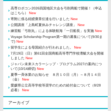
高専ロボコン2026四国地区大会を弓削商船で開催！（申込
はこちら）
New
寄附に係る紺綬褒章伝達を行いました
New
公開講座「上島町夏休みチャレンジ講座」
New
練習船「弓削丸」による体験航海「一日船長」を実施
New
Voyage Scholarship Program第一期の募集について(9/30ま
で)
New
留学生による母国紹介が行われました。
New
7月19日（日）第61回全国商船高等専門学校漕艇大会を開催
しました
New
ジャパン未来スカラーシップ・プログラム2027の案内につ
いて(10/14締切)
New
夏季一斉休業のお知らせ ８月１０日（月）～８月１４日
（金）
New
愛媛県公立高等学校等奨学のための給付金について（8/28
必着）
New
アーカイブ