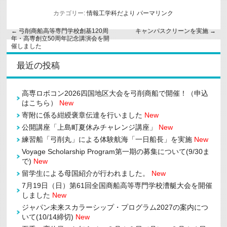
カテゴリー:
情報工学科だより
パーマリンク
←
弓削商船高等専門学校創基120周
キャンパスクリーンを実施
→
年・高専創立50周年記念講演会を開
催しました
最近の投稿
高専ロボコン2026四国地区大会を弓削商船で開催！（申込
はこちら）
New
寄附に係る紺綬褒章伝達を行いました
New
公開講座「上島町夏休みチャレンジ講座」
New
練習船「弓削丸」による体験航海「一日船長」を実施
New
Voyage Scholarship Program第一期の募集について(9/30ま
で)
New
留学生による母国紹介が行われました。
New
7月19日（日）第61回全国商船高等専門学校漕艇大会を開催
しました
New
ジャパン未来スカラーシップ・プログラム2027の案内につ
いて(10/14締切)
New