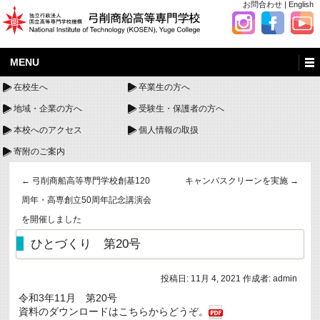
お問合わせ
|
English
MENU
在校生へ
卒業生の方へ
地域・企業の方へ
受験生・保護者の方へ
本校へのアクセス
個人情報の取扱
寄附のご案内
←
弓削商船高等専門学校創基120
キャンパスクリーンを実施
→
周年・高専創立50周年記念講演会
を開催しました
ひとづくり 第20号
投稿日:
11月 4, 2021
作成者:
admin
令和3年11月 第20号
資料のダウンロードはこちらからどうぞ。