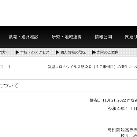
就職・進路相談
研究・地域連携
情報公開
関連
の方へ
本校へのアクセス
個人情報の取扱
寄附のご案内
目） 手
新型コロナウイルス感染者（４７事例目）の発生につ
について
投稿日:
11月 21, 2022
作成者
令和４年１１
弓削商船高等
校長 