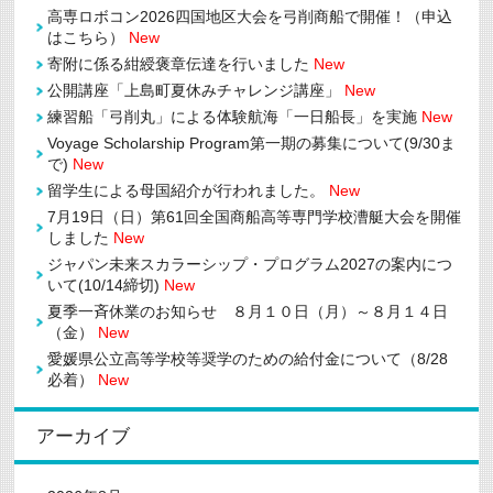
高専ロボコン2026四国地区大会を弓削商船で開催！（申込
はこちら）
New
寄附に係る紺綬褒章伝達を行いました
New
公開講座「上島町夏休みチャレンジ講座」
New
練習船「弓削丸」による体験航海「一日船長」を実施
New
Voyage Scholarship Program第一期の募集について(9/30ま
で)
New
留学生による母国紹介が行われました。
New
7月19日（日）第61回全国商船高等専門学校漕艇大会を開催
しました
New
ジャパン未来スカラーシップ・プログラム2027の案内につ
いて(10/14締切)
New
夏季一斉休業のお知らせ ８月１０日（月）～８月１４日
（金）
New
愛媛県公立高等学校等奨学のための給付金について（8/28
必着）
New
アーカイブ