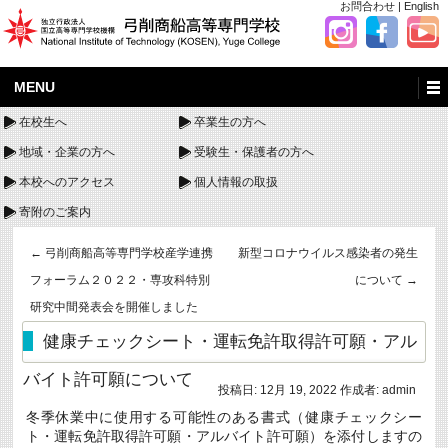
お問合わせ
|
English
MENU
在校生へ
卒業生の方へ
地域・企業の方へ
受験生・保護者の方へ
本校へのアクセス
個人情報の取扱
寄附のご案内
←
弓削商船高等専門学校産学連携
新型コロナウイルス感染者の発生
フォーラム２０２２・専攻科特別
について
→
研究中間発表会を開催しました
健康チェックシート・運転免許取得許可願・アル
バイト許可願について
投稿日:
12月 19, 2022
作成者:
admin
冬季休業中に使用する可能性のある書式（健康チェックシー
ト・運転免許取得許可願・アルバイト許可願）を添付しますの