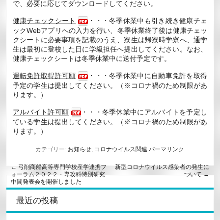
で、必要に応じてダウンロードしてください。
健康チェックシート
・・・冬季休業中も引き続き健康チェ
ックWebアプリへの入力を行い、冬季休業終了後は健康チェッ
クシートに必要事項を記載のうえ、寮生は帰寮時学寮へ、通学
生は最初に登校した日に学級担任へ提出してください。なお、
健康チェックシートは冬季休業中に送付予定です。
運転免許取得許可願
・・・冬季休業中に自動車免許を取得
予定の学生は提出してください。（※コロナ禍のため制限があ
ります。）
アルバイト許可願
・・・冬季休業中にアルバイトを予定し
ている学生は提出してください。（※コロナ禍のため制限があ
ります。）
カテゴリー:
お知らせ
,
コロナウイルス関連
パーマリンク
←
弓削商船高等専門学校産学連携フ
新型コロナウイルス感染者の発生に
ォーラム２０２２・専攻科特別研究
ついて
→
中間発表会を開催しました
最近の投稿