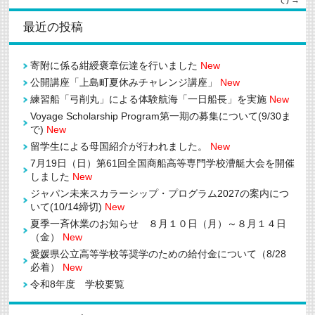
最近の投稿
寄附に係る紺綬褒章伝達を行いました
New
公開講座「上島町夏休みチャレンジ講座」
New
練習船「弓削丸」による体験航海「一日船長」を実施
New
Voyage Scholarship Program第一期の募集について(9/30ま
で)
New
留学生による母国紹介が行われました。
New
7月19日（日）第61回全国商船高等専門学校漕艇大会を開催
しました
New
ジャパン未来スカラーシップ・プログラム2027の案内につ
いて(10/14締切)
New
夏季一斉休業のお知らせ ８月１０日（月）～８月１４日
（金）
New
愛媛県公立高等学校等奨学のための給付金について（8/28
必着）
New
令和8年度 学校要覧