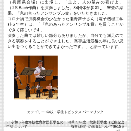
（兵庫県会場）に出場し、「主よ、人の望みの喜びよ」
（J.S.Bach作曲）を演奏しました。34団体が参加し、審査の結
果、「息の合ったアンサンブル賞」をいただきました。
コロナ禍で演奏機会の少なかった瀬野舞子さん（電子機械工学
科５年生）は、「『息のあったアンサンブル賞』を貰うことが
できて嬉しいです。
演奏した曲では難しい部分もありましたが、自分でも満足ので
きる演奏をすることができました。高専生活最後の年に良い思
い出をつくることができてよかったです。」と語っています。
カテゴリー:
学校・学生トピックス
パーマリンク
←
令和５年度海技教育財団奨学金の
令和５年度 秋期奨学生（近藤記念
申請について
海事財団）の募集について(9/15ま
で)
→