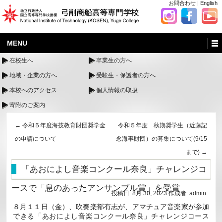
お問合わせ
|
English
MENU
在校生へ
卒業生の方へ
地域・企業の方へ
受験生・保護者の方へ
本校へのアクセス
個人情報の取扱
寄附のご案内
←
令和５年度海技教育財団奨学金
令和５年度 秋期奨学生（近藤記
の申請について
念海事財団）の募集について(9/15
まで)
→
「あおによし音楽コンクール奈良」チャレンジコ
ースで「息のあったアンサンブル賞」を受賞
投稿日:
8月 30, 2023
作成者:
admin
８月１１日（金）、吹奏楽部有志が、アマチュア音楽家が参加
できる「あおによし音楽コンクール奈良」チャレンジコース