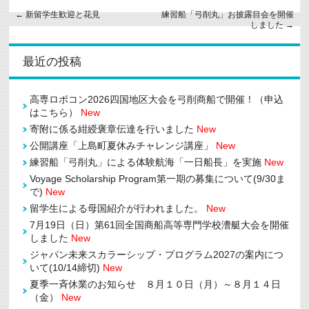
←
新留学生歓迎と花見
練習船「弓削丸」お披露目会を開催
しました
→
最近の投稿
高専ロボコン2026四国地区大会を弓削商船で開催！（申込
はこちら）
New
寄附に係る紺綬褒章伝達を行いました
New
公開講座「上島町夏休みチャレンジ講座」
New
練習船「弓削丸」による体験航海「一日船長」を実施
New
Voyage Scholarship Program第一期の募集について(9/30ま
で)
New
留学生による母国紹介が行われました。
New
7月19日（日）第61回全国商船高等専門学校漕艇大会を開催
しました
New
ジャパン未来スカラーシップ・プログラム2027の案内につ
いて(10/14締切)
New
夏季一斉休業のお知らせ ８月１０日（月）～８月１４日
（金）
New