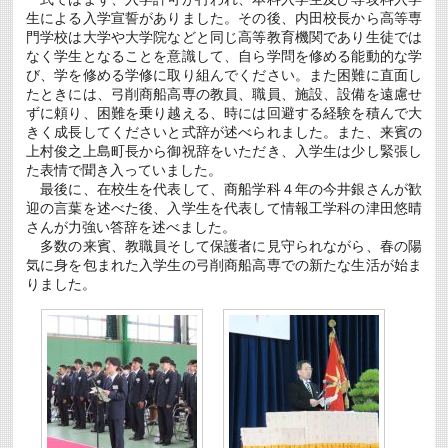
生による入学宣誓がありました。その後、内田校長から高等専
門学校は大学や大学院などと同じ高等教育機関であり生徒では
なく学生となることを意識して、自ら学問を修める能動的な学
び、学を修める学修に取り組んでください。また困難に直面し
たときには、弓削商船高専の教員、職員、施設、設備を遠慮せ
ずに頼り、困難を乗り越える、時には回避する経験を積んで大
きく成長してくださいと式辞が述べられました。また、来賓の
上村俊之上島町長から御祝辞をいただき、入学生は少し緊張し
た表情で聞き入っていました。
最後に、在校生を代表して、商船学科４年の今井銀さんが歓
迎の言葉を述べた後、入学生を代表して情報工学科の津田悠晴
さんが力強い答辞を述べました。
多数の来賓、教職員そして保護者に見守られながら、春の陽
気に身を包まれた入学生の弓削商船高専での新たな生活が始ま
りました。