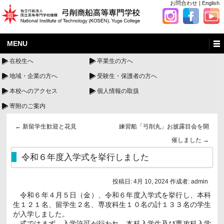
お問合わせ
|
English
MENU
在校生へ
卒業生の方へ
地域・企業の方へ
受験生・保護者の方へ
本校へのアクセス
個人情報の取扱
寄附のご案内
←
新留学生歓迎と花見
練習船「弓削丸」お披露目会を開
催しました
→
令和６年度入学式を挙行しました
投稿日:
4月 10, 2024
作成者:
admin
令和６年４月５日（金）、令和６年度入学式を挙行し、本科
生１２１名、留学生２名、専攻科生１０名の計１３３名の学生
が入学しました。
式ではまず、入学許可が行われ、本科入学生及び専攻科入学