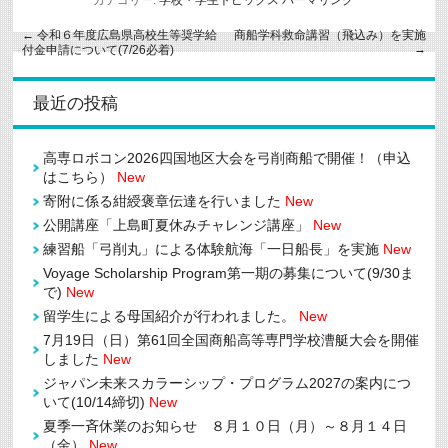
←
令和６年度広島県高校生等奨学給
商船学科救命講習（飛込み）を実施
→
付金申請について(7/26必着)
最近の投稿
高専ロボコン2026四国地区大会を弓削商船で開催！（申込
はこちら）
New
寄附に係る紺綬褒章伝達を行いました
New
公開講座「上島町夏休みチャレンジ講座」
New
練習船「弓削丸」による体験航海「一日船長」を実施
New
Voyage Scholarship Program第一期の募集について(9/30ま
で)
New
留学生による母国紹介が行われました。
New
7月19日（日）第61回全国商船高等専門学校漕艇大会を開催
しました
New
ジャパン未来スカラーシップ・プログラム2027の案内につ
いて(10/14締切)
New
夏季一斉休業のお知らせ ８月１０日（月）～８月１４日
（金）
New