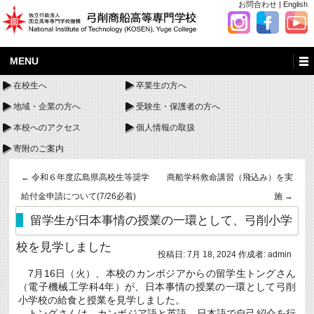
お問合わせ
|
English
MENU
在校生へ
卒業生の方へ
地域・企業の方へ
受験生・保護者の方へ
本校へのアクセス
個人情報の取扱
寄附のご案内
←
令和６年度広島県高校生等奨学
商船学科救命講習（飛込み）を実
給付金申請について(7/26必着)
施
→
留学生が日本事情の授業の一環として、弓削小学
校を見学しました
投稿日:
7月 18, 2024
作成者:
admin
7月16日（火）、本校のカンボジアからの留学生トングさん
（電子機械工学科4年）が、日本事情の授業の一環として弓削
小学校の給食と授業を見学しました。
トングさんは、カンボジア語と英語、日本語で自己紹介を行