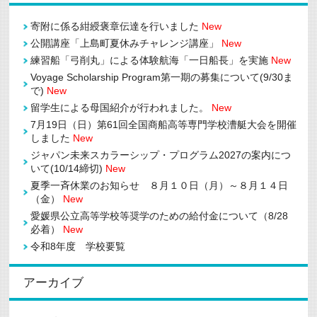
寄附に係る紺綬褒章伝達を行いました
New
公開講座「上島町夏休みチャレンジ講座」
New
練習船「弓削丸」による体験航海「一日船長」を実施
New
Voyage Scholarship Program第一期の募集について(9/30ま
で)
New
留学生による母国紹介が行われました。
New
7月19日（日）第61回全国商船高等専門学校漕艇大会を開催
しました
New
ジャパン未来スカラーシップ・プログラム2027の案内につ
いて(10/14締切)
New
夏季一斉休業のお知らせ ８月１０日（月）～８月１４日
（金）
New
愛媛県公立高等学校等奨学のための給付金について（8/28
必着）
New
令和8年度 学校要覧
アーカイブ