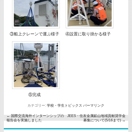
③船上クレーンで運ぶ様子
④設置に取り掛かる様子
⑤完成
カテゴリー:
学校・学生トピックス
パーマリンク
←
国際交流海外インターンシップの
JEES・住友金属鉱山地域貢献奨学金
報告会を実施しました
募集について(5/16まで)
→