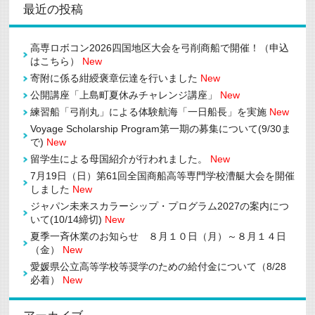
最近の投稿
高専ロボコン2026四国地区大会を弓削商船で開催！（申込
はこちら）
New
寄附に係る紺綬褒章伝達を行いました
New
公開講座「上島町夏休みチャレンジ講座」
New
練習船「弓削丸」による体験航海「一日船長」を実施
New
Voyage Scholarship Program第一期の募集について(9/30ま
で)
New
留学生による母国紹介が行われました。
New
7月19日（日）第61回全国商船高等専門学校漕艇大会を開催
しました
New
ジャパン未来スカラーシップ・プログラム2027の案内につ
いて(10/14締切)
New
夏季一斉休業のお知らせ ８月１０日（月）～８月１４日
（金）
New
愛媛県公立高等学校等奨学のための給付金について（8/28
必着）
New