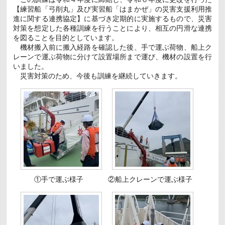
【練習船「弓削丸」及び実習船「はまかぜ」の災害支援利用推
進に関する連携協定】に基づき定期的に実施するもので、災害
対策を想定した各種訓練を行うことにより、相互の円滑な連携
を図ることを目的としています。
機材搬入前に搬入経路を確認した後、手で運ぶ荷物、船上ク
レーンで運ぶ荷物に分けて設置場所まで運び、機材の設置を行
いました。
災害対策のため、今後も訓練を継続していきます。
①手で運ぶ様子
②船上クレーンで運ぶ様子