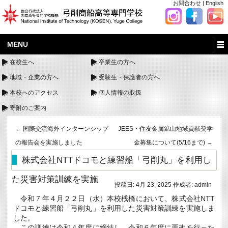
お問合わせ
|
English
MENU
在校生へ
卒業生の方へ
地域・企業の方へ
受験生・保護者の方へ
本校へのアクセス
個人情報の取扱
寄附のご案内
←
国際交流海外インターンシップ
JEES・住友金属鉱山地域貢献奨学
の報告会を実施しました
金募集について(5/16まで)
→
株式会社NTTドコモと練習船「弓削丸」を利用し
た災害対策訓練を実施
投稿日:
4月 23, 2025
作成者:
admin
令和７年４月２２日（水）本校桟橋において、株式会社NTT
ドコモと練習船「弓削丸」を利用した災害対策訓練を実施しま
した。
この訓練は令和４年度に締結し、令和６年度に更改を行った