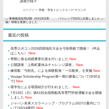
講座の様子
カテゴリー:
学校・学生トピックス
パーマリンク
←
事務職員採用試験（8月28日実
バリシップ2025に出展しました
→
施）情報を更新しました
最近の投稿
高専ロボコン2026四国地区大会を弓削商船で開催！（申込
はこちら）
New
寄附に係る紺綬褒章伝達を行いました
New
公開講座「上島町夏休みチャレンジ講座」
New
練習船「弓削丸」による体験航海「一日船長」を実施
New
Voyage Scholarship Program第一期の募集について(9/30ま
で)
New
留学生による母国紹介が行われました。
New
7月19日（日）第61回全国商船高等専門学校漕艇大会を開催
しました
New
ジャパン未来スカラーシップ・プログラム2027の案内につ
いて(10/14締切)
New