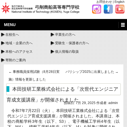
お問合わせ
|
English
MENU
在校生へ
卒業生の方へ
地域・企業の方へ
受験生・保護者の方へ
本校へのアクセス
個人情報の取扱
寄附のご案内
←
事務職員採用試験（8月28日実
バリシップ2025に出展しました
→
施）情報を更新しました
本田技研工業株式会社による「次世代エンジニア
育成支援講座」が開催されました
投稿日:
7月 29, 2025
作成者:
admin
令和7年7月22日（火）、本田技研工業株式会社による「次世
代エンジニア育成支援講座」が開催されました。本講座は、本
校の商船学科3年生（以下、S3）、電子機械工学科4年生（以
下、M4）、情報工学科4年生（以下、I4）を対象に開催され、