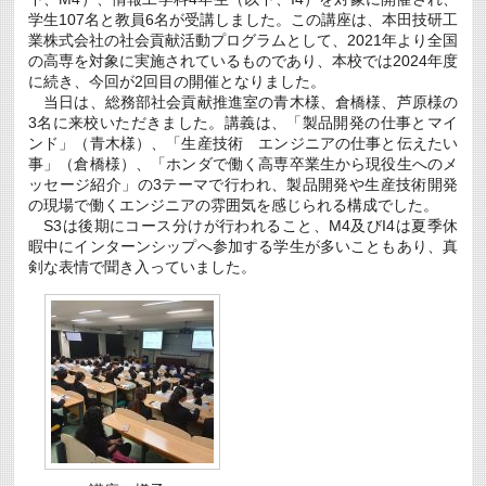
学生107名と教員6名が受講しました。この講座は、本田技研工
業株式会社の社会貢献活動プログラムとして、2021年より全国
の高専を対象に実施されているものであり、本校では2024年度
に続き、今回が2回目の開催となりました。
当日は、総務部社会貢献推進室の青木様、倉橋様、芦原様の
3名に来校いただきました。講義は、「製品開発の仕事とマイ
ンド」（青木様）、「生産技術 エンジニアの仕事と伝えたい
事」（倉橋様）、「ホンダで働く高専卒業生から現役生へのメ
ッセージ紹介」の3テーマで行われ、製品開発や生産技術開発
の現場で働くエンジニアの雰囲気を感じられる構成でした。
S3は後期にコース分けが行われること、M4及びI4は夏季休
暇中にインターンシップへ参加する学生が多いこともあり、真
剣な表情で聞き入っていました。