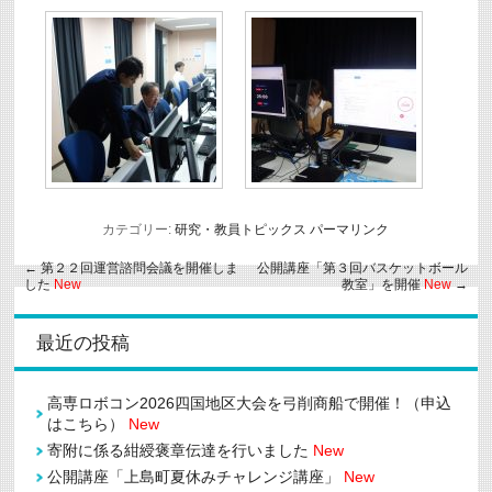
カテゴリー:
研究・教員トピックス
パーマリンク
←
第２２回運営諮問会議を開催しま
公開講座「第３回バスケットボール
した
New
教室」を開催
New
→
最近の投稿
高専ロボコン2026四国地区大会を弓削商船で開催！（申込
はこちら）
New
寄附に係る紺綬褒章伝達を行いました
New
公開講座「上島町夏休みチャレンジ講座」
New