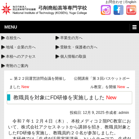
お問合わせ
|
English
MENU
在校生へ
卒業生の方へ
地域・企業の方へ
受験生・保護者の方へ
本校へのアクセス
個人情報の取扱
寄附のご案内
←
第２２回運営諮問会議を開催し
公開講座「第３回バスケットボー
ました
New
ル教室」を開催
New
→
教職員を対象にFD研修を実施しました
New
投稿日:
12月 9, 2025
作成者:
admin
令和７年１２月４日（木）、本校メディコ２階PC教室にお
いて、株式会社アクセスネットから講師を招き、教職員対象と
したFD研修を実施し、教職員約２０名が参加しました。
本研修では「生成AI活用実践講座」というテーマで、生成AI