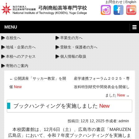
お問合わせ
|
English
MENU
在校生へ
卒業生の方へ
地域・企業の方へ
受験生・保護者の方へ
本校へのアクセス
個人情報の取扱
寄附のご案内
←
公開講座「サッカー教室」を開
産学連携フォーラム２０２５・専
催
New
攻科特別研究中間発表会を開催し
ました
New
→
ブックハンティングを実施しました
New
投稿日:
12月 12, 2025
作成者:
admin
本校図書館は、12月6日（土）、広島市の書店「MARUZEN
広島店」において、令和７年度ブックハンティングを実施しま