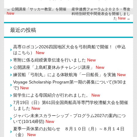
←
公開講座「サッカー教室」を開催
産学連携フォーラム２０２５・専攻
New
科特別研究中間発表会を開催しまし
た
New
→
最近の投稿
高専ロボコン2026四国地区大会を弓削商船で開催！（申込
はこちら）
New
寄附に係る紺綬褒章伝達を行いました
New
公開講座「上島町夏休みチャレンジ講座」
New
練習船「弓削丸」による体験航海「一日船長」を実施
New
Voyage Scholarship Program第一期の募集について(9/30ま
で)
New
留学生による母国紹介が行われました。
New
7月19日（日）第61回全国商船高等専門学校漕艇大会を開催
しました
New
ジャパン未来スカラーシップ・プログラム2027の案内につ
いて(10/14締切)
New
夏季一斉休業のお知らせ ８月１０日（月）～８月１４日
（金）
New