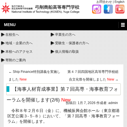
お問合わせ
|
English
MENU
在校生へ
卒業生の方へ
地域・企業の方へ
受験生・保護者の方へ
本校へのアクセス
個人情報の取扱
寄附のご案内
←
Ship Finance特別講義を実施し
第４７回四国地区高等専門学校総
ました
New
合文化祭を開催しました
New
→
【海事人材育成事業】第７回高専・海事教育フォ
ーラムを開催します(2/6)
New
投稿日:
1月 7, 2026
作成者:
admin
令和８年２月６日（金）に、機械振興会館ホール（東京都港
区芝公園３-５-８）において、「第７回高専・海事教育フォー
ラム」を開催します。