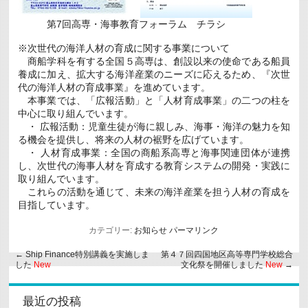
第7回高専・海事教育フォーラム チラシ
※次世代の海洋人材の育成に関する事業について
商船学科を有する全国５高専は、創設以来の使命である船員
養成に加え、拡大する海洋産業のニーズに応えるため、『次世
代の海洋人材の育成事業』を進めています。
本事業では、「広報活動」と「人材育成事業」の二つの柱を
中心に取り組んでいます。
・ 広報活動：児童生徒が海に親しみ、海事・海洋の魅力を知
る機会を提供し、将来の人材の裾野を広げています。
・ 人材育成事業：全国の商船系高専と海事関連団体が連携
し、次世代の海事人材を育成する教育システムの開発・実践に
取り組んでいます。
これらの活動を通じて、未来の海洋産業を担う人材の育成を
目指しています。
カテゴリー:
お知らせ
パーマリンク
←
Ship Finance特別講義を実施しま
第４７回四国地区高等専門学校総合
した
New
文化祭を開催しました
New
→
最近の投稿