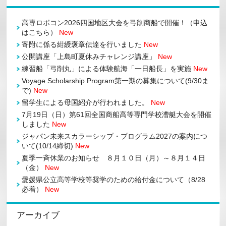
高専ロボコン2026四国地区大会を弓削商船で開催！（申込
はこちら）
New
寄附に係る紺綬褒章伝達を行いました
New
公開講座「上島町夏休みチャレンジ講座」
New
練習船「弓削丸」による体験航海「一日船長」を実施
New
Voyage Scholarship Program第一期の募集について(9/30ま
で)
New
留学生による母国紹介が行われました。
New
7月19日（日）第61回全国商船高等専門学校漕艇大会を開催
しました
New
ジャパン未来スカラーシップ・プログラム2027の案内につ
いて(10/14締切)
New
夏季一斉休業のお知らせ ８月１０日（月）～８月１４日
（金）
New
愛媛県公立高等学校等奨学のための給付金について（8/28
必着）
New
アーカイブ