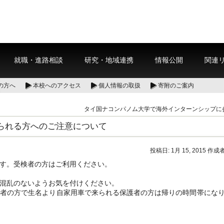
就職・進路相談
研究・地域連携
情報公開
関連
の方へ
本校へのアクセス
個人情報の取扱
寄附のご案内
タイ国ナコンパノム大学で海外インターンシップに
られる方へのご注意について
投稿日:
1月 15, 2015
作成者
す。受検者の方はご利用ください。
混乱のないようお気を付けください。
検者の方で生名より自家用車で来られる保護者の方は帰りの時間帯にな