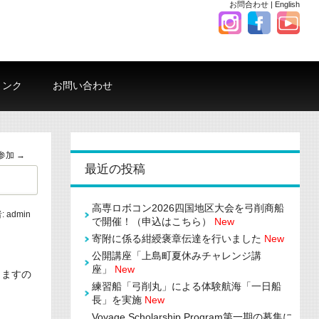
お問合わせ
|
English
リンク
お問い合わせ
参加
→
最近の投稿
高専ロボコン2026四国地区大会を弓削商船
:
admin
で開催！（申込はこちら）
New
寄附に係る紺綬褒章伝達を行いました
New
公開講座「上島町夏休みチャレンジ講
座」
New
りますの
練習船「弓削丸」による体験航海「一日船
長」を実施
New
Voyage Scholarship Program第一期の募集に