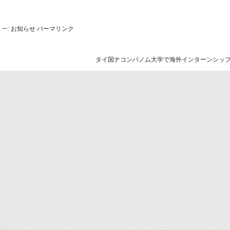
ー:
お知らせ
パーマリンク
タイ国ナコンパノム大学で海外インターンシッ