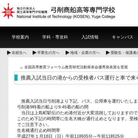
学校案内
学科・専攻科
入試情報
キャンパス
在校生へ
卒業生の方へ
地域・企業の方へ
受験生・保護者
←
全国高専教育フォーラム教育研究活動発表会優秀発表賞を受賞
推薦入試当日の港からの受検者バス運行と車で来
推薦入試当日弓削港より下記、バス、公用車を運行いたしま
弓削港9時着の船より9:45着の船の間
当日は上島町駅伝のため港付近が大変混雑しておりますので
このため下記の時間帯に生名大橋が通行止めとなります。受
でご注意下さい。
生名橋通行止め時間帯
平成27年１月18日（日）午前11時05分～午前11時25分