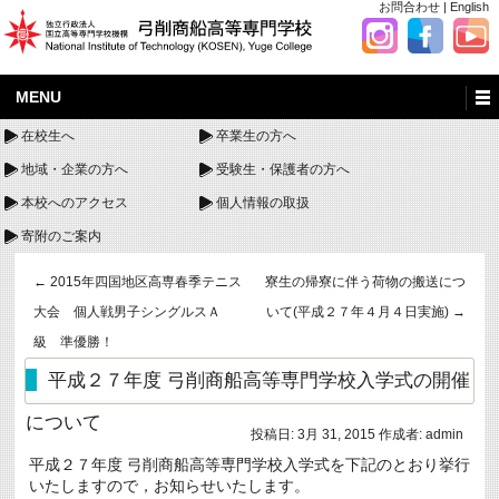
お問合わせ
|
English
MENU
在校生へ
卒業生の方へ
地域・企業の方へ
受験生・保護者の方へ
本校へのアクセス
個人情報の取扱
寄附のご案内
←
2015年四国地区高専春季テニス
寮生の帰寮に伴う荷物の搬送につ
大会 個人戦男子シングルスＡ
いて(平成２７年４月４日実施)
→
級 準優勝！
平成２７年度 弓削商船高等専門学校入学式の開催
について
投稿日:
3月 31, 2015
作成者:
admin
平成２７年度 弓削商船高等専門学校入学式を下記のとおり挙行
いたしますので，お知らせいたします。