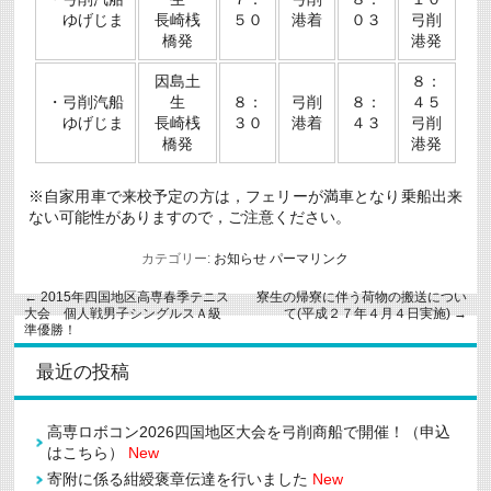
ゆげじま
長崎桟
５０
港着
０３
弓削
橋発
港発
因島土
８：
・弓削汽船
生
８：
弓削
８：
４５
ゆげじま
長崎桟
３０
港着
４３
弓削
橋発
港発
※自家用車で来校予定の方は，フェリーが満車となり乗船出来
ない可能性がありますので，ご注意ください。
カテゴリー:
お知らせ
パーマリンク
←
2015年四国地区高専春季テニス
寮生の帰寮に伴う荷物の搬送につい
大会 個人戦男子シングルスＡ級
て(平成２７年４月４日実施)
→
準優勝！
最近の投稿
高専ロボコン2026四国地区大会を弓削商船で開催！（申込
はこちら）
New
寄附に係る紺綬褒章伝達を行いました
New