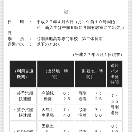
記
日 時 ： 平成２７年４月６日（月）午前１０時開始
※ 新入生は午前９時に各固有教室にて出欠点
呼
場 所 ： 弓削商船高等専門学校 第二体育館
送迎バス ： 以下のとおり
（平成２７年３月１日現在）
送迎
（利用交通
（出発地・時
（到着地・時
バス
機関）
間）
間）
出発
時間
・芸予汽船
今治桟
６：
弓削
７：
７：
快速船
橋発
２５
港着
２５
５５
弓削
・芸予汽船
因島土
７：
弓削
７：
港発
快速船
生港発
４０
港着
５０
因島土
８：
・弓削汽船
生
７：
弓削
８：
１０