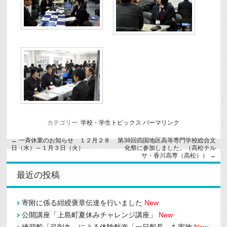
カテゴリー:
学校・学生トピックス
パーマリンク
←
一斉休業のお知らせ １２月２８
第38回四国地区高等専門学校総合文
日（水）～１月３日（火）
化祭に参加しました。（高松テル
サ・香川高専（高松））
→
最近の投稿
寄附に係る紺綬褒章伝達を行いました
New
公開講座「上島町夏休みチャレンジ講座」
New