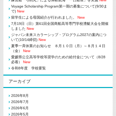
練習船「弓削丸」による体験航海「一日船長」を実施
New
Voyage Scholarship Program第一期の募集について(9/30ま
で)
New
留学生による母国紹介が行われました。
New
7月19日（日）第61回全国商船高等専門学校漕艇大会を開催
しました
New
ジャパン未来スカラーシップ・プログラム2027の案内につ
いて(10/14締切)
New
夏季一斉休業のお知らせ ８月１０日（月）～８月１４日
（金）
New
愛媛県公立高等学校等奨学のための給付金について（8/28
必着）
New
令和8年度 学校要覧
アーカイブ
2026年8月
2026年7月
2026年6月
2026年5月