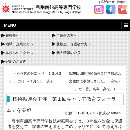
お問合わせ
|
English
MENU
在校生へ
卒業生の方へ
地域・企業の方へ
受験生・保護者の方へ
本校へのアクセス
個人情報の取扱
寄附のご案内
←
一斉休業のお知らせ １２月２
第38回四国地区高等専門学校総合
８日（水）～１月３日（火）
文化祭に参加しました。（高松テ
ルサ・香川高専（高松））
→
技術振興会主催「第１回キャリア教育フォーラ
ム」を実施
投稿日:
12月 9, 2016
作成者:
admin
弓削商船高等専門学校技術振興会では、３年生を対象に保護
者を交えて、将来の技術者としてのキャリアについて考え学ぶ