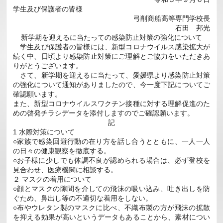
科
学生及び保護者の皆様
卒
業
弓削商船高等専門学校長
式
石田 邦光
及
新学期を迎えるに当たっての感染防止対策の強化について
び
学生及び保護者の皆様には、新型コロナウイルス感染拡大が
専
攻
続く中、日頃より感染防止対策にご理解とご協力をいただきあ
科
りがとうございます。
（海
さて、新学期を迎えるに当たって、愛媛県より感染防止対策
上
の強化について通知がありましたので、今一度下記についてご
輸
送
確認願います。
シ
また、新型コロナウイルスワクチン接種に対する理解促進のた
ス
めの啓発チラシデータを添付しますのでご確認願います。
テ
ム
記
工
1 水際対策について
学）
○家族で感染回避行動の在り方を話し合うとともに、一人一人
修
の日々の健康観察を徹底する。
了
式
○お子様に少しでも体調不良が認められる場合は、必ず登校を
の
見合わせ、医療機関に相談する。
挙
２ マスクの着用について
行
○顔とマスクの隙間を介しての飛沫の吸い込み、吐き出しを防
に
つ
ぐため、鼻出し等の不適切な着用をしない。
い
○布やウレタン製のマスクに比べ、不織布製の方が飛沫の拡散
て
を抑える効果が高いというデータもあることから、素材につい
(9/25)