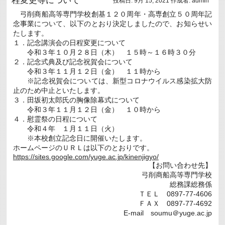
投稿日:
9月 15, 2021
作成者:
admin
ャ
ン
弓削商船高等専門学校創基１２０周年・高専創立５０周年記
パ
念事業について、以下のとおり決定しましたので、お知らせい
ス
2021」
たします。
の
１．記念講演会の日程変更について
開
令和３年１０月２８日（木） １５時～１６時３０分
催
２．記念式典及び記念祝賀会について
中
止
令和３年１１月１２日（金） １１時から
に
※記念祝賀会については、新型コロナウイルス感染拡大防
つ
止のため中止といたします。
い
３．田坂初太郎氏の胸像除幕式について
て
は
令和３年１１月１２日（金） １０時から
４．慰霊祭の日程について
令和４年 １月１１日（火）
※本校創立記念日に開催いたします。
ホームページのＵＲＬは以下のとおりです。
https://sites.google.com/yuge.ac.jp/kinenjigyo/
【お問い合わせ先】
弓削商船高等専門学校
総務課総務係
ＴＥＬ 0897-77-4606
ＦＡＸ 0897-77-4692
E-mail soumu＠yuge.ac.jp