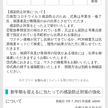
港発
【感染防止対策について】
①新型コロナウイルス感染防止のため，式典は卒業生・修了
生，保護者及び教職員のみの出席とさせていただき，
感染防止対策をとった上で挙行いたします。
②緊急事態宣言の発出されている県，又はまん延防止等重点措
置で指定されている市町村から出席される場合は，
ワクチン接種が完了し抗体ができているか，PCR検査又は抗
原検査キットにて検査し，陰性の結果が出た方に限らせていた
だきます。
なお，体調不良及び発熱等の症状がある場合には，出席を御
遠慮いただきますようお願いいたします。
③式典におきましては，マスクの御着用をお願いいたします。
④式典の様子を遠隔配信いたします。視聴方法は別紙を御確認
ください。
令
カテゴリー:
お知らせ
|
コメントを受け付けていません
和
３
年
新学期を迎えるに当たっての感染防止対策の強化
度
商
について
投稿日:
9月 7, 2021
作成者:
admin
船
学
令和３年９月６日