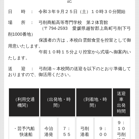
記
い
ま
日 時 ： 令和３年９月２５日（土）１０時３０分開始
し
た
場 所 ： 弓削商船高等専門学校 第２体育館
は
（〒794-2593 愛媛県越智郡上島町弓削下弓
削1000番地）
保護者の方は，本校白雲館食堂を控室として御
用意いたします。
午前１０時１５分より控室から式場へ御案内い
たします。
送 迎 ： 弓削港～本校間の送迎を以下のとおり準備して
おりますので、御活用ください。
送迎
（利用交通
（出発地・時
（到着地・時
車
機関）
間）
間）
出発
時間
９：
・芸予汽船
今治
７：
弓削
９：
１０
快速船
港発
５５
港着
００
弓削