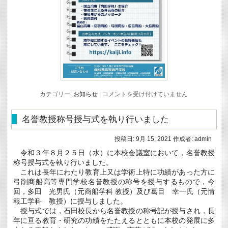
学
カテゴリー:
お知らせ
|
コメントを受け付けていません
生
に
よ
名誉教授称号授与式を執り行いました
る
WEB
海
投稿日:
9月 15, 2021
作成者:
admin
事
令和３年８月２５日（水）に本校会議室において，名誉教授
イ
ベ
称号授与式を執り行いました。
ン
これは長年にわたり教育上又は学術上特に功績があった方に
ト
弓削商船高等専門学校名誉教授の称号を授与するもので，今
の
回，多田 光男氏（元商船学科 教授）及び葛目 幸一氏（元情
参
加
報工学科 教授）に授与しました。
者
授与式では，石田校長から名誉教授の称号記が授与され，長
募
年に亘る教育・研究の功績をたたえるとともに本校の発展に多
集