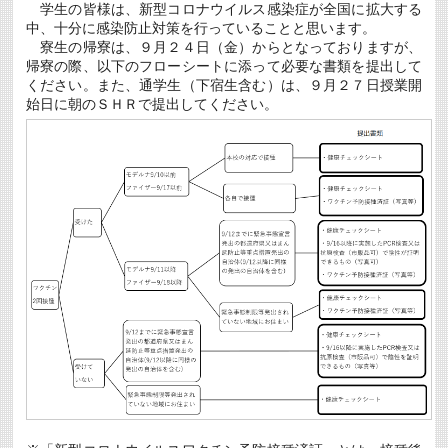
学生の皆様は、新型コロナウイルス感染症が全国に拡大する
用）
中、十分に感染防止対策を行っていることと思います。
の
ご
寮生の帰寮は、９月２４日（金）からとなっておりますが、
案
帰寮の際、以下のフローシートに添って必要な書類を提出して
内
ください。また、通学生（下宿生含む）は、９月２７日授業開
に
始日に朝のＳＨＲで提出してください。
つ
い
て
（周
知）
(9/30
締
切)
は