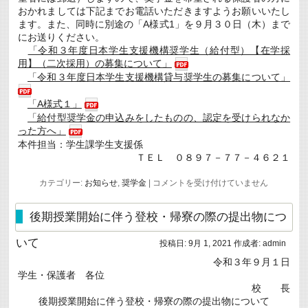
感
おかれましては下記までお電話いただきますようお願いいたし
染
ます。また、同時に別途の「A様式1」を９月３０日（木）まで
防
止
にお送りください。
対
「令和３年度日本学生支援機構奨学生（給付型）【在学採
策
用】（二次採用）の募集について」
の
強
「令和３年度日本学生支援機構貸与奨学生の募集について」
化
に
「A様式１」
つ
「給付型奨学金の申込みをしたものの、認定を受けられなか
い
て
った方へ」
は
本件担当：学生課学生支援係
ＴＥＬ ０８９７－７７－４６２１
令
カテゴリー:
お知らせ
,
奨学金
|
コメントを受け付けていません
和
３
年
後期授業開始に伴う登校・帰寮の際の提出物につ
度
各
いて
投稿日:
9月 1, 2021
作成者:
admin
種
奨
令和３年９月１日
学
学生・保護者 各位
金
（二
校 長
次
後期授業開始に伴う登校・帰寮の際の提出物について
採