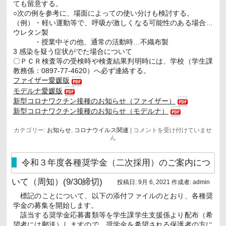
は
ても留意する。
○次の例を参考に、場面によっての使い分けも検討する。
（例）・軽い運動等で、呼吸が激しくなる可能性のある場合…
ウレタン製
・授業中その他、通常の活動時…不織布製
3 感染を疑う症状がでた場合について
〇ＰＣＲ検査等の受検時や検査結果判明時には、学校（学生課
教務係：0897-77-4620）へ必ず連絡する。
ファイザー愛媛版
モデルナ愛媛版
新型コロナワクチン接種のお知らせ（ファイザー）
新型コロナワクチン接種のお知らせ（モデルナ）
新
カテゴリー:
お知らせ
,
コロナウイルス関連
|
コメントを受け付けていませ
学
ん
期
を
迎
令和３年度各種奨学金（二次採用）のご案内につ
え
る
いて（周知）(9/30締切)
投稿日:
9月 6, 2021
作成者:
admin
に
当
標記のことについて、以下の添付ファイルのとおり、各種奨
た
学金の募集を開始します。
っ
て
該当する奨学金応募書類等を学生課学生支援係より配布（希
の
望者には郵送）しますので、奨学金を希望される保護者の方に