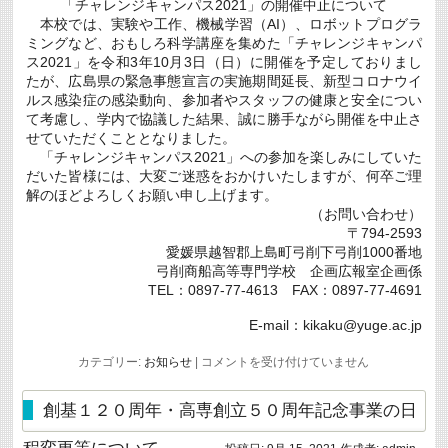
「チャレンジキャンパス2021」の開催中止について
本校では、実験や工作、機械学習（AI）、ロボットプログラ
ミングなど、おもしろ科学講座を集めた「チャレンジキャンパ
ス2021」を令和3年10月3日（日）に開催を予定しておりまし
たが、広島県の緊急事態宣言の実施期間延長、新型コロナウイ
ルス感染症の感染動向、参加者やスタッフの健康と安全につい
て考慮し、学内で協議した結果、誠に勝手ながら開催を中止さ
せていただくこととなりました。
「チャレンジキャンパス2021」への参加を楽しみにしていた
だいた皆様には、大変ご迷惑をおかけいたしますが、何卒ご理
解のほどよろしくお願い申し上げます。
（お問い合わせ）
〒794-2593
愛媛県越智郡上島町弓削下弓削1000番地
弓削商船高等専門学校 企画広報室企画係
TEL：0897-77-4613 FAX：0897-77-4691
E-mail：kikaku@yuge.ac.jp
「チ
カテゴリー:
お知らせ
|
コメントを受け付けていません
ャ
レ
ン
創基１２０周年・高専創立５０周年記念事業の日
ジ
キ
程変更等について