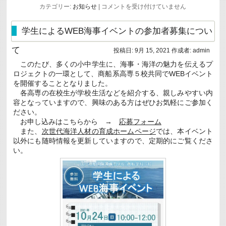
創
カテゴリー:
お知らせ
|
コメントを受け付けていません
基
１
２
学生によるWEB海事イベントの参加者募集につい
０
周
て
投稿日:
9月 15, 2021
作成者:
admin
年・
高
このたび、多くの小中学生に、海事・海洋の魅力を伝えるプ
専
ロジェクトの一環として、商船系高専５校共同でWEBイベント
創
立
を開催することとなりました。
５
各高専の在校生が学校生活などを紹介する、親しみやすい内
０
容となっていますので、興味のある方はぜひお気軽にご参加く
周
ださい。
年
記
お申し込みはこちらから →
応募フォーム
念
また、
次世代海洋人材の育成ホームページ
では、本イベント
事
以外にも随時情報を更新していますので、定期的にご覧くださ
業
い。
の
日
程
変
更
等
に
つ
い
て
は