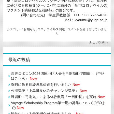
※「新型コロナウイルスワクチン予防接種済証」とは、接種後
に受け取る接種券(クーポン券)に添付の「新型コロナウイルス
ワクチン予防接種済証(臨時)」の部分です。
(問い合わせ先) 学生課教務係 TEL ：0897-77-4620
Mail：kyoumu@yuge.ac.jp
後
カテゴリー:
お知らせ
,
コロナウイルス関連
|
コメントを受け付けていませ
期
ん
授
業
新しい投稿
→
開
始
に
伴
最近の投稿
う
登
校・
帰
高専ロボコン2026四国地区大会を弓削商船で開催！（申込
寮
はこちら）
New
の
際
寄附に係る紺綬褒章伝達を行いました
New
の
公開講座「上島町夏休みチャレンジ講座」
New
提
出
練習船「弓削丸」による体験航海「一日船長」を実施
New
物
に
Voyage Scholarship Program第一期の募集について(9/30ま
つ
で)
New
い
て
留学生による母国紹介が行われました。
New