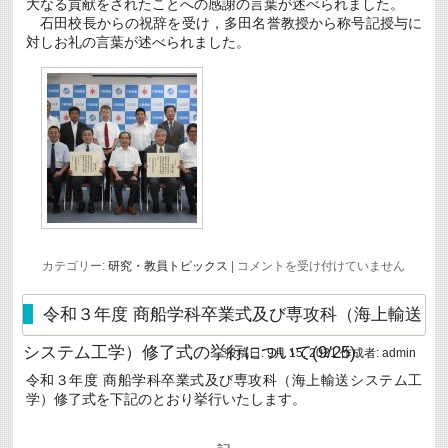
大なる貢献をされたことへの感謝の言葉が述べられました。
に
つ
石田校長からの祝辞を受け，多田名誉教授から称号記授与に
い
対しお礼の言葉が述べられました。
て
は
名
カテゴリー:
研究・教員トピックス
|
コメントを受け付けていません
誉
教
授
令和３年度 商船学科卒業式及び専攻科（海上輸送
称
号
システム工学）修了式の挙行について(9/25)
投稿日:
9月 15, 2021
作成者:
admin
授
与
令和３年度 商船学科卒業式及び専攻科（海上輸送システム工
式
学）修了式を下記のとおり挙行いたします。
を
執
り
行