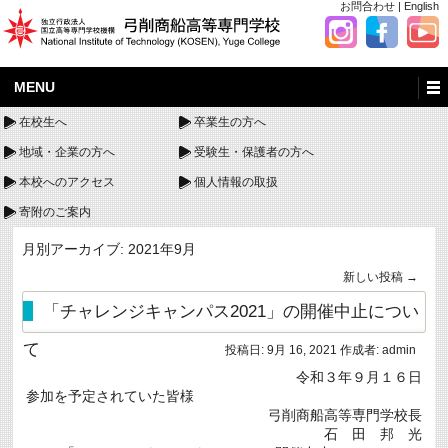
お問合わせ
|
English
MENU
在校生へ
卒業生の方へ
地域・企業の方へ
受験生・保護者の方へ
本校へのアクセス
個人情報の取扱
寄附のご案内
月別アーカイブ:
2021年9月
新しい投稿
→
「チャレンジキャンパス2021」の開催中止につい
て
投稿日:
9月 16, 2021
作成者:
admin
令和３年９月１６日
参加を予定されていた皆様
弓削商船高等専門学校長
石 田 邦 光