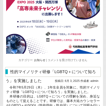
EXPO2025
カテゴリー:
お知らせ
|
コメントを受け付けていません
大
阪・
関
性的マイノリティ研修「LGBTQ＋について知ろ
西
万
う」を実施しました
博
投稿日:
6月 3, 2025
作成者:
admin
「高
令和7年5月29日（木）、1年生全員を対象に、性的マイノリ
専
未
ティ研修「LGBTQ＋について知ろう」を実施しました。
来
本研修の目的は、LGBTQ＋についての理解を深め、身近な
チ
ものとして捉えることです。研修では、藤本大祐カウンセラー
ャ
がLGBTQ＋やSOGI（性的指向・性自認）について説明を行い
レ