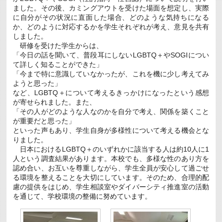
ン
ました。その後、カミングアウトを受けた場面を想定し、実際
ジ」
に自分がその状況に直面した場合、どのような気持ちになる
に
か、どのように対応するかを学生それぞれが考え、意見を共有
出
しました。
展
し
研修を受けた学生からは、
ま
「今日の話を聞いて、普段耳にしないLGBTQ＋やSOGIについ
す！
て詳しく知ることができた」
は
「今まで特に意識していなかったが、これを機に少し考えてみ
ようと思った」
など、LGBTQ＋について考えるきっかけになったという感想
が寄せられました。また、
「その人がどのような人なのかを自分で考え、関係を築くこと
が重要だと思った」
といった声もあり、学生自身が多様性について考える機会とな
りました。
日本におけるLGBTQ＋のいずれかに該当する人は約10人に1
人という調査結果があります。本校でも、多様な性のあり方を
認め合い、お互いを尊重しながら、学生全員が安心して過ごせ
る環境を整えることを大切にしています。そのため、合理的配
慮の提供をはじめ、学生相談室やダイバーシティ推進室の活動
を通じて、学校環境の整備に努めています。