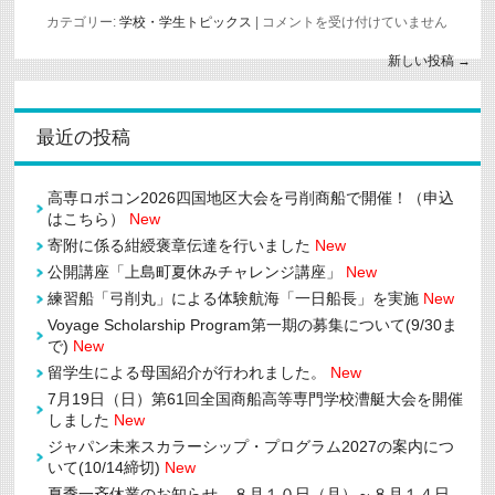
フ
カテゴリー:
学校・学生トピックス
|
コメントを受け付けていません
ィ
リ
新しい投稿
→
ピ
ン・
MAAP
学
最近の投稿
生
と
の
国
高専ロボコン2026四国地区大会を弓削商船で開催！（申込
際
はこちら）
New
交
流
寄附に係る紺綬褒章伝達を行いました
New
会
を
公開講座「上島町夏休みチャレンジ講座」
New
実
練習船「弓削丸」による体験航海「一日船長」を実施
New
施
し
Voyage Scholarship Program第一期の募集について(9/30ま
ま
で)
New
し
た
留学生による母国紹介が行われました。
New
は
7月19日（日）第61回全国商船高等専門学校漕艇大会を開催
しました
New
ジャパン未来スカラーシップ・プログラム2027の案内につ
いて(10/14締切)
New
夏季一斉休業のお知らせ ８月１０日（月）～８月１４日