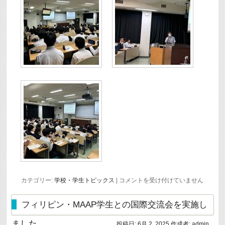
性
カテゴリー:
学校・学生トピックス
|
コメントを受け付けていません
的
マ
イ
フィリピン・MAAP学生との国際交流会を実施し
ノ
リ
ました
投稿日:
6月 2, 2025
作成者:
admin
テ