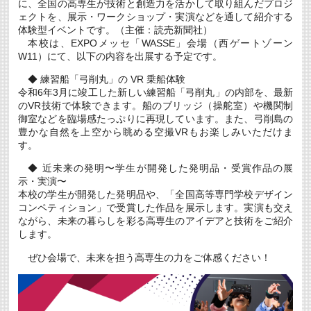
に、全国の高専生が技術と創造力を活かして取り組んだプロジ
ェクトを、展示・ワークショップ・実演などを通して紹介する
体験型イベントです。（主催：読売新聞社）
本校は、EXPOメッセ「WASSE」会場（西ゲートゾーン
W11）にて、以下の内容を出展する予定です。
◆ 練習船「弓削丸」の VR 乗船体験
令和6年3月に竣工した新しい練習船「弓削丸」の内部を、最新
のVR技術で体験できます。船のブリッジ（操舵室）や機関制
御室などを臨場感たっぷりに再現しています。また、弓削島の
豊かな自然を上空から眺める空撮VRもお楽しみいただけま
す。
◆ 近未来の発明〜学生が開発した発明品・受賞作品の展
示・実演〜
本校の学生が開発した発明品や、「全国高等専門学校デザイン
コンペティション」で受賞した作品を展示します。実演も交え
ながら、未来の暮らしを彩る高専生のアイデアと技術をご紹介
します。
ぜひ会場で、未来を担う高専生の力をご体感ください！