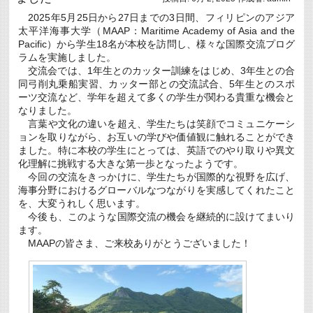
ィ
2025年5月25日から27日までの3日間、フィリピンのアジア
研
太平洋海事大学（MAAP：Maritime Academy of Asia and the
修
「LGBTQ
Pacific）から学生18名が本校を訪問し、様々な国際交流プログ
＋
ラムを実施しました。
に
交流会では、1年生とのカッター訓練をはじめ、3年生との合
つ
同弓削丸乗船実習、カッター部との交流試合、5年生とのスポ
い
て
ーツ交流など、学年を超えて多くの学生が関わる貴重な機会と
知
なりました。
ろ
言葉や文化の違いを超え、学生たちは笑顔でコミュニケーシ
う」
ョンを取りながら、お互いの学びや価値観に触れることができ
を
実
ました。特に本校の学生にとっては、英語でのやり取りや異文
施
化理解に挑戦する大きな第一歩となったようです。
し
今回の交流をきっかけに、学生たちが国際的な視野を広げ、
ま
し
海事分野におけるグローバルなつながりを実感してくれたこと
た
を、大変うれしく思います。
は
今後も、このような国際交流の機会を継続的に設けてまいり
ます。
MAAPの皆さま、ご来校ありがとうございました！