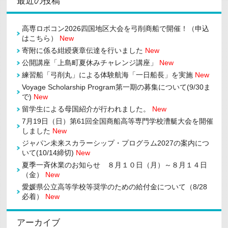
最近の投稿
高専ロボコン2026四国地区大会を弓削商船で開催！（申込
はこちら）
New
寄附に係る紺綬褒章伝達を行いました
New
公開講座「上島町夏休みチャレンジ講座」
New
練習船「弓削丸」による体験航海「一日船長」を実施
New
Voyage Scholarship Program第一期の募集について(9/30ま
で)
New
留学生による母国紹介が行われました。
New
7月19日（日）第61回全国商船高等専門学校漕艇大会を開催
しました
New
ジャパン未来スカラーシップ・プログラム2027の案内につ
いて(10/14締切)
New
夏季一斉休業のお知らせ ８月１０日（月）～８月１４日
（金）
New
愛媛県公立高等学校等奨学のための給付金について（8/28
必着）
New
アーカイブ