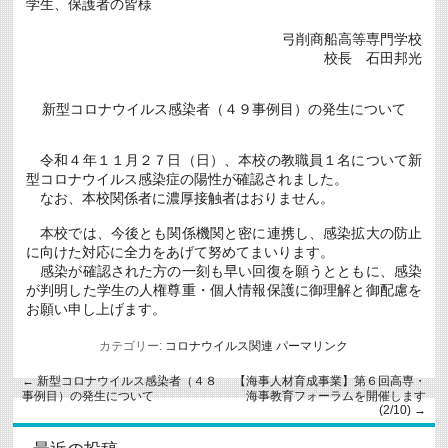
学生、保護者の皆様
弓削商船高等専門学校
校長 石田邦光
新型コロナウイルス感染者（４９事例目）の発生について
令和４年１１月２７日（日）、本校の教職員１名について新
型コロナウイルス感染症の陽性が確認されました。
なお、本校関係者に濃厚接触者はおりません。
本校では、今後とも関係機関と密に連携し、感染拡大の防止
に向けた対応に全力をあげて努めてまいります。
感染が確認された方の一刻も早い回復を願うとともに、感染
が判明した学生の人権尊重・個人情報保護に御理解と御配慮を
お願い申し上げます。
カテゴリー:
コロナウイルス関連
パーマリンク
←
新型コロナウイルス感染者（４８
【海事人材育成事業】第６回高専・
事例目）の発生について
海事教育フォーラムを開催します
(2/10)
→