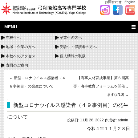
お問合わせ
|
English
MENU
在校生へ
卒業生の方へ
地域・企業の方へ
受験生・保護者の方へ
本校へのアクセス
個人情報の取扱
寄附のご案内
←
新型コロナウイルス感染者（４
【海事人材育成事業】第６回高
８事例目）の発生について
専・海事教育フォーラムを開催し
ます(2/10)
→
新型コロナウイルス感染者（４９事例目）の発生
について
投稿日:
11月 28, 2022
作成者:
admin
令和４年１１月２８日