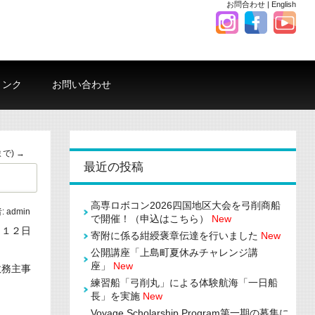
お問合わせ
|
English
リンク
お問い合わせ
まで)
→
最近の投稿
高専ロボコン2026四国地区大会を弓削商船
:
admin
で開催！（申込はこちら）
New
月１２日
寄附に係る紺綬褒章伝達を行いました
New
公開講座「上島町夏休みチャレンジ講
座」
New
教務主事
練習船「弓削丸」による体験航海「一日船
長」を実施
New
Voyage Scholarship Program第一期の募集に