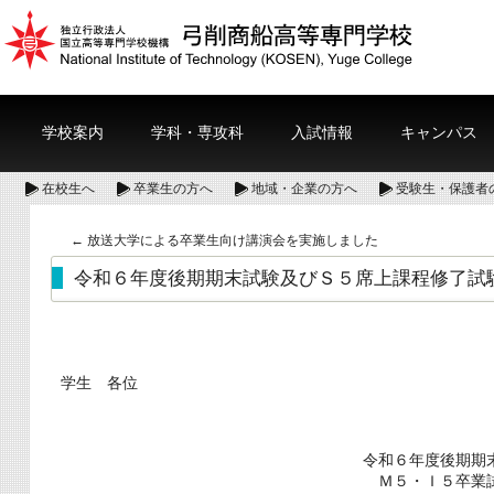
学校案内
学科・専攻科
入試情報
キャンパス
在校生へ
卒業生の方へ
地域・企業の方へ
受験生・保護者
←
放送大学による卒業生向け講演会を実施しました
令和６年度後期期末試験及びＳ５席上課程修了試
学生 各位
令和６年度後期期
Ｍ５・Ｉ５卒業