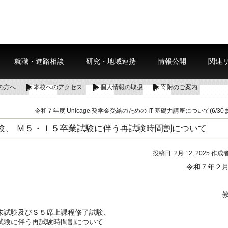
就職・進路相談
研究・地域連携
情報公開
関連
の方へ
本校へのアクセス
個人情報の取扱
寄附のご案内
令和７年度 Unicage 奨学金受給のための IT 基礎力講座について(6/30
験、 Ｍ５・Ｉ５卒業試験に伴う再試験時間割について
投稿日:
2月 12, 2025
作成者
令和７年２
末試験及びＳ５席上課程修了試験、
試験に伴う再試験時間割について