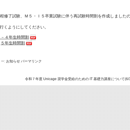
程修了試験、Ｍ５・Ｉ５卒業試験に伴う再試験時間割を作成しました
行くようにしてください。
１－４年生時間割
・
５年生時間割
ー:
お知らせ
パーマリンク
令和７年度 Unicage 奨学金受給のための IT 基礎力講座について(6/