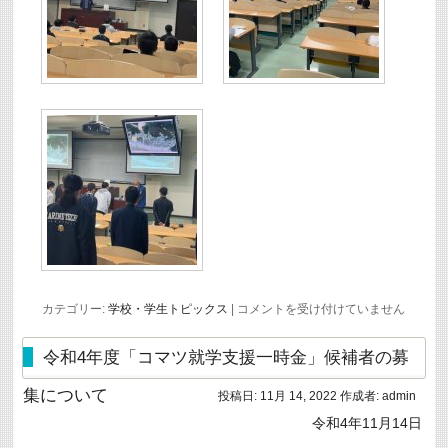
防
カテゴリー:
学校・学生トピックス
|
コメントを受け付けていません
災
リ
ー
令和4年度「コマツ就学支援一時金」候補者の募
ダ
ー
集について
投稿日:
11月 14, 2022
作成者:
admin
育
成
令和4年11月14日
研
修