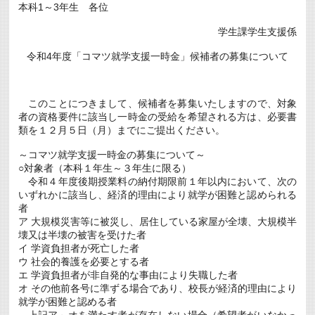
本科1～3年生 各位
会
を
開
学生課学生支援係
催
し
令和4年度「コマツ就学支援一時金」候補者の募集について
ま
し
た
は
このことにつきまして、候補者を募集いたしますので、対象
者の資格要件に該当し一時金の受給を希望される方は、必要書
類を１２月５日（月）までにご提出ください。
～コマツ就学支援一時金の募集について～
○対象者（本科１年生～３年生に限る）
令和４年度後期授業料の納付期限前１年以内において、次の
いずれかに該当し、経済的理由により就学が困難と認められる
者
ア 大規模災害等に被災し、居住している家屋が全壊、大規模半
壊又は半壊の被害を受けた者
イ 学資負担者が死亡した者
ウ 社会的養護を必要とする者
エ 学資負担者が非自発的な事由により失職した者
オ その他前各号に準ずる場合であり、校長が経済的理由により
就学が困難と認める者
上記ア～オを満たす者が存在しない場合（希望者がいなかっ