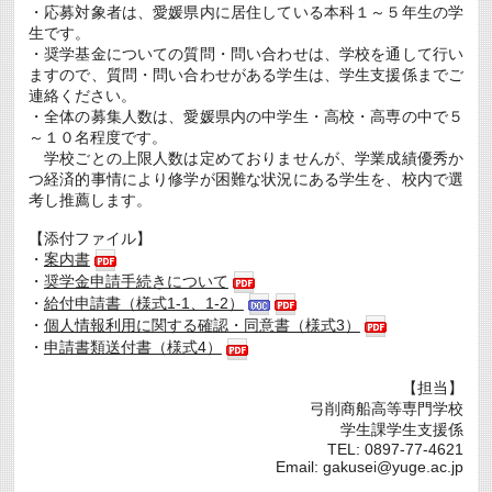
・応募対象者は、愛媛県内に居住している本科１～５年生の学
生です。
・奨学基金についての質問・問い合わせは、学校を通して行い
ますので、質問・問い合わせがある学生は、学生支援係までご
連絡ください。
・全体の募集人数は、愛媛県内の中学生・高校・高専の中で５
～１０名程度です。
学校ごとの上限人数は定めておりませんが、学業成績優秀か
つ経済的事情により修学が困難な状況にある学生を、校内で選
考し推薦します。
【添付ファイル】
・
案内書
・
奨学金申請手続きについて
・
給付申請書（様式1-1、1-2）
・
個人情報利用に関する確認・同意書（様式3）
・
申請書類送付書（様式4）
【担当】
弓削商船高等専門学校
学生課学生支援係
TEL: 0897-77-4621
Email: gakusei@yuge.ac.jp