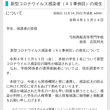
ロ
新型コロナウイルス感染者（４１事例目）の発生
ナ
ウ
について
投稿日:
11月 14, 2022
作成者:
admin
イ
ル
令和４年１１月１４日
ス
感
学生、保護者の皆様
染
者
（４
弓削商船高等専門学校
２
校長 石田邦光
事
例
新型コロナウイルス感染者（４１事例目）の発生について
目）
の
発
令和４年１１月１１日（金）、本校の学生１名について新型
生
コロナウイルス感染症の陽性が確認されました。
に
なお、学校関係者の濃厚接触者については、現在調査中で
つ
す。
い
て
は
本校では、今後とも関係機関と密に連携し、感染拡大の防止
に向けた対応に全力をあげて努めてまいります。
感染が確認された学生の一刻も早い回復を願うとともに、感
染が判明した学生の人権尊重・個人情報保護に御理解と御配慮
をお願い申し上げます。
新
カテゴリー:
コロナウイルス関連
|
コメントを受け付けていません