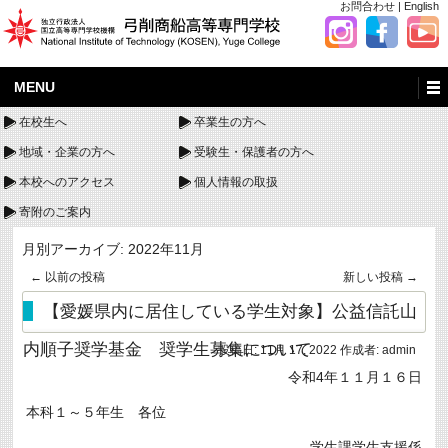
お問合わせ
|
English
MENU
在校生へ
卒業生の方へ
地域・企業の方へ
受験生・保護者の方へ
本校へのアクセス
個人情報の取扱
寄附のご案内
月別アーカイブ:
2022年11月
←
以前の投稿
新しい投稿
→
【愛媛県内に居住している学生対象】公益信託山
内順子奨学基金 奨学生募集について
投稿日:
11月 17, 2022
作成者:
admin
令和4年１１月１６日
本科１～５年生 各位
学生課学生支援係