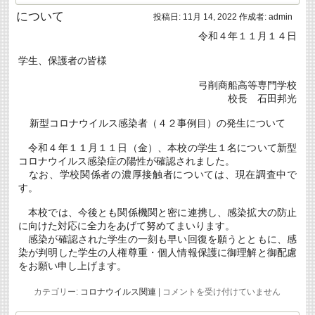
「コ
について
マ
投稿日:
11月 14, 2022
作成者:
admin
ツ
令和４年１１月１４日
就
学
支
学生、保護者の皆様
援
一
弓削商船高等専門学校
時
校長 石田邦光
金」
候
補
新型コロナウイルス感染者（４２事例目）の発生について
者
の
令和４年１１月１１日（金）、本校の学生１名について新型
募
コロナウイルス感染症の陽性が確認されました。
集
なお、学校関係者の濃厚接触者については、現在調査中で
に
つ
す。
い
て
本校では、今後とも関係機関と密に連携し、感染拡大の防止
は
に向けた対応に全力をあげて努めてまいります。
感染が確認された学生の一刻も早い回復を願うとともに、感
染が判明した学生の人権尊重・個人情報保護に御理解と御配慮
をお願い申し上げます。
新
カテゴリー:
コロナウイルス関連
|
コメントを受け付けていません
型
コ