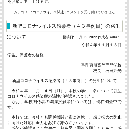
をお願い申し上げます。
募
集
新
カテゴリー:
コロナウイルス関連
|
コメントを受け付けていません
に
型
つ
コ
い
ロ
新型コロナウイルス感染者（４３事例目）の発生
て
ナ
は
ウ
について
投稿日:
11月 15, 2022
作成者:
admin
イ
ル
令和４年１１月１５日
ス
感
学生、保護者の皆様
染
者
（４
弓削商船高等専門学校
４
校長 石田邦光
事
例
新型コロナウイルス感染者（４３事例目）の発生について
目）
の
発
令和４年１１月１４日（月）、本校の学生１名について新型
生
コロナウイルス感染症の陽性が確認されました。
に
なお、学校関係者の濃厚接触者については、現在調査中で
つ
す。
い
て
は
本校では、今後とも関係機関と密に連携し、感染拡大の防止
に向けた対応に全力をあげて努めてまいります。
感染が確認された学生の一刻も早い回復を願うとともに、感