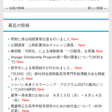
型
コ
←
以前の投稿
新しい投稿
→
ロ
ナ
ウ
イ
最近の投稿
ル
ス
感
染
寄附に係る紺綬褒章伝達を行いました
New
者
（４
公開講座「上島町夏休みチャレンジ講座」
New
１
練習船「弓削丸」による体験航海「一日船長」を実施
New
事
例
Voyage Scholarship Program第一期の募集について(9/30ま
目）
で)
New
の
発
留学生による母国紹介が行われました。
New
生
7月19日（日）第61回全国商船高等専門学校漕艇大会を開催
に
つ
しました
New
い
ジャパン未来スカラーシップ・プログラム2027の案内につ
て
いて(10/14締切)
New
は
夏季一斉休業のお知らせ ８月１０日（月）～８月１４日
（金）
New
愛媛県公立高等学校等奨学のための給付金について（8/28
必着）
New