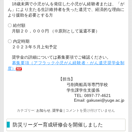
18歳未満で小児がんを発症した小児がん経験者または、「が
募
集
ん」により主たる生計維持者を失った遺児で、経済的な理由に
に
より援助を必要とする方
つ
い
〇 給付額
て
は
月額２０，０００円 （※原則として返還不要）
〇 内定時期
２０２３年５月上旬予定
奨学金の詳細については募集要項でご確認ください。
募集要項（アフラック小児がん経験者・がん遺児奨学金制
度）
【担当】
弓削商船高等専門学校
学生課学生支援係
TEL: 0897-77-4621
Email: gakusei@yuge.ac.jp
2023
カテゴリー:
お知らせ
,
奨学金
|
コメントを受け付けていません
年
度
『ア
防災リーダー育成研修会を開催しました
フ
ラ