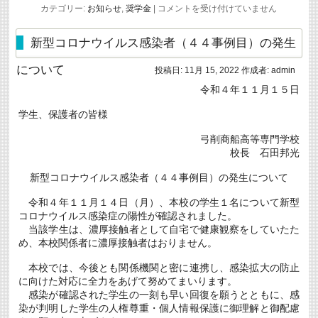
【愛
カテゴリー:
お知らせ
,
奨学金
|
コメントを受け付けていません
媛
県
内
新型コロナウイルス感染者（４４事例目）の発生
に
居
について
投稿日:
11月 15, 2022
作成者:
admin
住
し
令和４年１１月１５日
て
い
学生、保護者の皆様
る
学
生
弓削商船高等専門学校
対
校長 石田邦光
象】
公
新型コロナウイルス感染者（４４事例目）の発生について
益
信
託
令和４年１１月１４日（月）、本校の学生１名について新型
山
コロナウイルス感染症の陽性が確認されました。
内
当該学生は、濃厚接触者として自宅で健康観察をしていたた
順
め、本校関係者に濃厚接触者はおりません。
子
奨
学
本校では、今後とも関係機関と密に連携し、感染拡大の防止
基
に向けた対応に全力をあげて努めてまいります。
金
感染が確認された学生の一刻も早い回復を願うとともに、感
奨
学
染が判明した学生の人権尊重・個人情報保護に御理解と御配慮
生