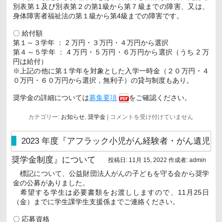
つ
別表第１及び別表第２の第1級から第７級までの障害、又は、
い
身体障害者福祉法の第１級から第4級までの障害です。
て
（第
〇 給付額
４
報）
第１～３学年 ： 2 万円・３万円・４万円から選択
は
第４～５学年 ： 4 万円・５万円・６万円から選択（うち 2 万
円は給付）
※上記の他に第１学年を対象とした入学一時金（２０万円・４
０万円・６０万円から選択，無利子）の貸与制度もあり。
奨学金の詳細については
募集要項
をご確認ください。
令
カテゴリー:
お知らせ
,
奨学金
|
コメントを受け付けていません
和
４
年
2023 年度『アフラック小児がん経験者・がん遺児
度
交
奨学金制度』について
投稿日:
11月 15, 2022
作成者:
admin
通
遺
標記について、公益財団法人がんの子どもを守る会から奨学
児
金の公募がありました。
育
英
希望する学生は必要書類をお渡ししますので、11月25日
会
（金）までに学生課学生支援係までご連絡ください。
奨
学
〇 応募資格
生