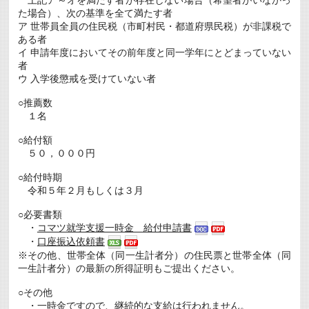
た場合）、次の基準を全て満たす者
ア 世帯員全員の住民税（市町村民・都道府県民税）が非課税で
ある者
イ 申請年度においてその前年度と同一学年にとどまっていない
者
ウ 入学後懲戒を受けていない者
○推薦数
１名
○給付額
５０，０００円
○給付時期
令和５年２月もしくは３月
○必要書類
・
コマツ就学支援一時金 給付申請書
・
口座振込依頼書
※その他、世帯全体（同一生計者分）の住民票と世帯全体（同
一生計者分）の最新の所得証明もご提出ください。
○その他
・一時金ですので、継続的な支給は行われません。