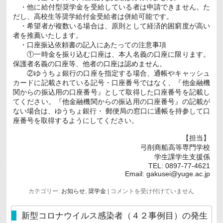
・他に給付型奨学金を受給している者は申請できません。た
だし、高校生等奨学給付金受給者は併給可能です。
・希望者が複数いる場合は、原則として経済的困窮度が高い
者を推薦いたします。
・口座振込依頼書の記入にあたっての注意事項
①一時金を振り込む口座は、本人名義の口座に限ります。
保護者名義の口座等、他者の口座は認めません。
②ゆうちょ銀行の口座を指定する場合、通帳やキャッシュ
カードに記載されている記号・口座番号ではなく、『他金融機
関からの振込用の口座番号』として取得した口座番号を記載し
てください。『他金融機関からの振込用の口座番号』の記載が
ない場合は、ゆうちょ銀行・ 郵便局の窓口に通帳を持参して口
座番号を取得するようにしてください。
【担当】
弓削商船高等専門学校
学生課学生支援係
TEL: 0897-77-4621
Email: gakusei@yuge.ac.jp
令
カテゴリー:
お知らせ
,
奨学金
|
コメントを受け付けていません
和
4
年
新型コロナウイルス感染者（４２事例目）の発生
度