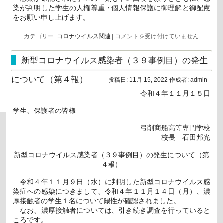
染が判明した学生の人権尊重・個人情報保護に御理解と御配慮
をお願い申し上げます。
新
カテゴリー:
コロナウイルス関連
|
コメントを受け付けていません
型
コ
ロ
新型コロナウイルス感染者（３９事例目）の発生
ナ
ウ
について（第４報）
投稿日:
11月 15, 2022
作成者:
admin
イ
ル
令和４年１１月１５日
ス
感
学生、保護者の皆様
染
者
（４
弓削商船高等専門学校
３
校長 石田邦光
事
例
新型コロナウイルス感染者（３９事例目）の発生について（第
目）
の
４報）
発
生
令和４年１１月９日（水）に判明した新型コロナウイルス感
に
染症への感染につきまして、令和４年１１月１４日（月）、濃
つ
厚接触者の学生１名について陽性が確認されました。
い
て
なお、濃厚接触者については、引き続き調査を行っていると
は
ころです。