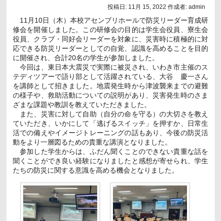
ッ
投稿日:
11月 15, 2022
作成者:
admin
ク
11月10日（木）本校アセンブリホールで防災リーダー育成研
小
児
修会を開催しました。この研修会の目的は学生会役員、寮生会
が
役員、クラブ・同好会リーダーを対象に、災害時に積極的に対
ん
応できる防災リーダーとしての自覚、認識を高めることを目的
経
に開催され、合計20名の学生が参加しました。
験
者・
今回は、東日本大震災で実際に被災され、いわき市主催のス
が
テディツアーで語り部として活躍されている、大谷 慶一さん
ん
を講師として招きました。地震発生時から津波襲来までの避難
遺
の様子や、救助活動についての説明があり、災害発生時のさま
児
奨
ざまな課題や教訓を教えていただきました。
学
また、災害に対して自助（自分の命を守る）の大切さを教え
金
ていただき、いかにして「逃げるスイッチ」を押すか、日常生
制
活での備えやイメージトレーニングの話もあり、今後の防災活
度』
に
動をより一層図るための貴重な講演となりました。
つ
参加した学生からは、ふだん聞くことのできない貴重な話を
い
聞くことができ良い経験になりましたと感想が寄せられ、学生
て
は
たちの防災に関する意識を高める機会となりました。