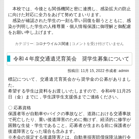
本校では、今後とも関係機関と密に連携し、感染拡大の防止
に向けた対応に全力をあげて努めてまいります。
感染が確認された学生の一刻も早い回復を願うとともに、感
染が判明した学生の人権尊重・個人情報保護に御理解と御配慮
をお願い申し上げます。
新
カテゴリー:
コロナウイルス関連
|
コメントを受け付けていません
型
コ
ロ
令和４年度交通遺児育英会 奨学生募集について
ナ
ウ
投稿日:
11月 15, 2022
作成者:
admin
イ
ル
標記について、交通遺児育英会から奨学金の公募がありまし
ス
た。
感
染
希望する学生は資料をお渡しいたしますので、令和4年11月25
者
日（金）までに，学生課学生支援係までご連絡ください。
（３
９
〇 応募資格
事
保護者等が自動車やバイクの事故など、道路における交通事故
例
目）
で死亡したり、重い後遺障害のために働けず、経済的に修学が
の
困難な生徒・学生であること。応募者が生まれる前に保護者が
発
後遺障害となった場合も含みます。
生
に
※本会の規定する後遺障害とは、自動車損害賠償保障法施行令