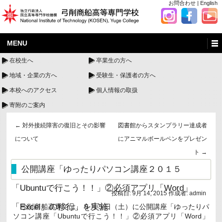
お問合わせ
|
English
MENU
在校生へ
卒業生の方へ
地域・企業の方へ
受験生・保護者の方へ
本校へのアクセス
個人情報の取扱
寄附のご案内
←
対外接続障害の復旧とその影響
図書館からスタンプラリー達成者
について
にアニマルボールペンをプレゼン
ト
→
公開講座「ゆったりパソコン講座２０１５
「Ubuntuで行こう！！」②必須アプリ「Word」
投稿日:
9月 14, 2015
作成者:
admin
「Excel」の移行」を実施
弓削商船高専では、９月５日（土）に公開講座「ゆったりパ
ソコン講座「Ubuntuで行こう！！」②必須アプリ「Word」