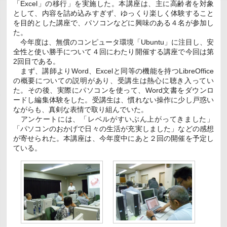
「Excel」の移行」を実施した。本講座は、主に高齢者を対象
として、内容を詰め込みすぎず、ゆっくり楽しく体験すること
を目的とした講座で、パソコンなどに興味のある４名が参加し
た。
今年度は、無償のコンピュータ環境「Ubuntu」に注目し、安
全性と使い勝手について４回にわたり開催する講座で今回は第
2回目である。
まず、講師よりWord、Excelと同等の機能を持つLibreOffice
の概要についての説明があり、受講生は熱心に聴き入ってい
た。その後、実際にパソコンを使って、Word文書をダウンロ
ードし編集体験をした。受講生は、慣れない操作に少し戸惑い
ながらも、真剣な表情で取り組んでいた。
アンケートには、「レベルがすいぶん上がってきました」
「パソコンのおかげで日々の生活が充実しました」などの感想
が寄せられた。本講座は、今年度中にあと２回の開催を予定し
ている。