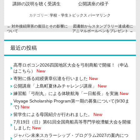
講師の説明を聴く受講生
公開講座の様子
カテゴリー:
学校・学生トピックス
パーマリンク
←
対外接続障害の復旧とその影響に
図書館からスタンプラリー達成者に
ついて
アニマルボールペンをプレゼント
→
最近の投稿
高専ロボコン2026四国地区大会を弓削商船で開催！（申込
はこちら）
New
寄附に係る紺綬褒章伝達を行いました
New
公開講座「上島町夏休みチャレンジ講座」
New
練習船「弓削丸」による体験航海「一日船長」を実施
New
Voyage Scholarship Program第一期の募集について(9/30ま
で)
New
留学生による母国紹介が行われました。
New
7月19日（日）第61回全国商船高等専門学校漕艇大会を開催
しました
New
ジャパン未来スカラーシップ・プログラム2027の案内につ